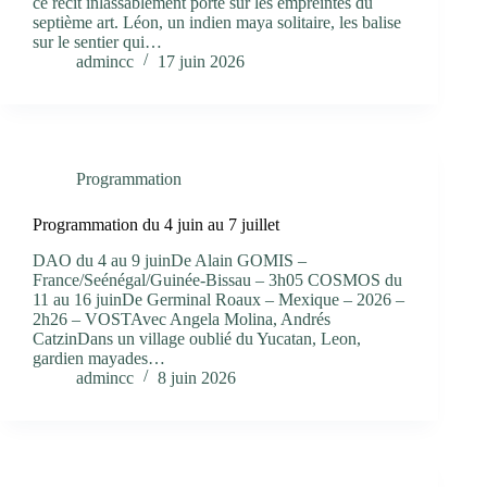
ce récit inlassablement porté sur les empreintes du
septième art. Léon, un indien maya solitaire, les balise
sur le sentier qui…
admincc
17 juin 2026
Programmation
Programmation du 4 juin au 7 juillet
DAO du 4 au 9 juinDe Alain GOMIS –
France/Seénégal/Guinée-Bissau – 3h05 COSMOS du
11 au 16 juinDe Germinal Roaux – Mexique – 2026 –
2h26 – VOSTAvec Angela Molina, Andrés
CatzinDans un village oublié du Yucatan, Leon,
gardien mayades…
admincc
8 juin 2026