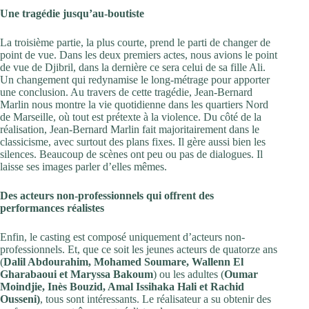
Une tragédie jusqu’au-boutiste
La troisième partie, la plus courte, prend le parti de changer de
point de vue. Dans les deux premiers actes, nous avions le point
de vue de Djibril, dans la dernière ce sera celui de sa fille Ali.
Un changement qui redynamise le long-métrage pour apporter
une conclusion. Au travers de cette tragédie, Jean-Bernard
Marlin nous montre la vie quotidienne dans les quartiers Nord
de Marseille, où tout est prétexte à la violence. Du côté de la
réalisation, Jean-Bernard Marlin fait majoritairement dans le
classicisme, avec surtout des plans fixes. Il gère aussi bien les
silences. Beaucoup de scènes ont peu ou pas de dialogues. Il
laisse ses images parler d’elles mêmes.
Des acteurs non-professionnels qui offrent des
performances réalistes
Enfin, le casting est composé uniquement d’acteurs non-
professionnels. Et, que ce soit les jeunes acteurs de quatorze ans
(
Dalil Abdourahim, Mohamed Soumare, Wallenn El
Gharabaoui et Maryssa Bakoum
) ou les adultes (
Oumar
Moindjie, Inès Bouzid, Amal Issihaka Hali et Rachid
Ousseni)
, tous sont intéressants. Le réalisateur a su obtenir des