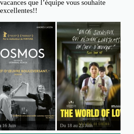
vacances que l’équipe vous souhaite
excellentes!!
6 Juin
Du 18 au 23 Juin
D