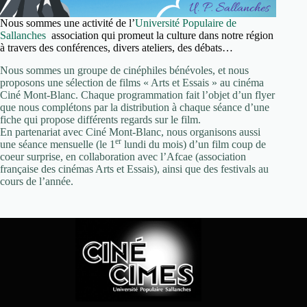
a
Nous sommes une activité de l’
Université Populaire de
t
Sallanches
association qui promeut la culture dans notre région
i
à travers des conférences, divers ateliers, des débats…
o
Nous sommes un groupe de cinéphiles bénévoles, et nous
n
proposons une sélection de films « Arts et Essais » au cinéma
d
Ciné Mont-Blanc. Chaque programmation fait l’objet d’un flyer
u
que nous complétons par la distribution à chaque séance d’une
fiche qui propose différents regards sur le film.
4
En partenariat avec Ciné Mont-Blanc, nous organisons aussi
j
er
une séance mensuelle (le 1
lundi du mois) d’un film coup de
u
coeur surprise, en collaboration avec l’Afcae (association
i
française des cinémas Arts et Essais), ainsi que des festivals au
cours de l’année.
n
a
u
7
j
u
i
l