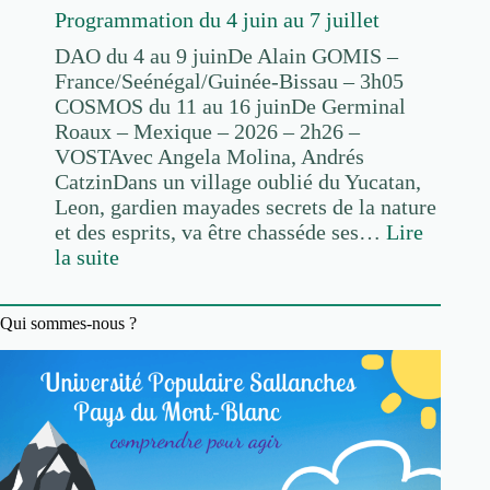
Programmation du 4 juin au 7 juillet
DAO du 4 au 9 juinDe Alain GOMIS –
France/Seénégal/Guinée-Bissau – 3h05
COSMOS du 11 au 16 juinDe Germinal
Roaux – Mexique – 2026 – 2h26 –
VOSTAvec Angela Molina, Andrés
CatzinDans un village oublié du Yucatan,
Leon, gardien mayades secrets de la nature
et des esprits, va être chasséde ses…
Lire
la suite
:
P
Qui sommes-nous ?
r
o
g
r
a
m
m