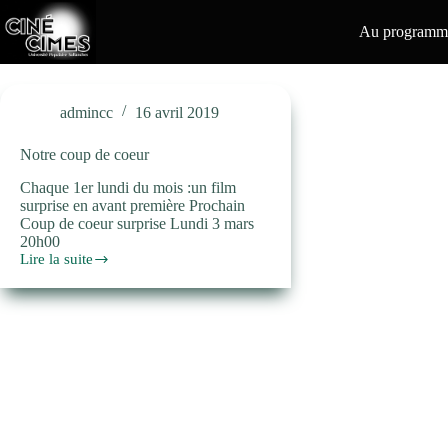
Passer
au
Au programme
contenu
admincc
16 avril 2019
Notre coup de coeur
Chaque 1er lundi du mois :un film
surprise en avant première Prochain
Coup de coeur surprise Lundi 3 mars
20h00
Lire la suite
Notre
coup
de
coeur