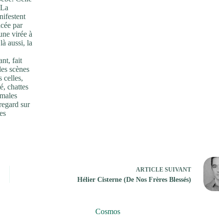
 La
nifestent
acée par
une virée à
à aussi, la
nt, fait
des scènes
 celles,
, chattes
imales
 regard sur
es
ARTICLE
SUIVANT
Hélier Cisterne (De Nos Frères Blessés)
Cosmos