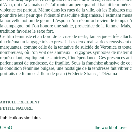
d’Ana, qui n’a jamais osé s’affronter au père quand il battait leur mère.
violence est partout. Même dans les rues de la ville, où les Bulgares ma
pour dire leur peur que l’identité masculine disparaisse, l’estimant men
la nouvelle notion de genre. L’espoir d’un réconfort revient le temps d’
la campagne, où l’on honore une sainte, protectrice de la femme. Mais, l
tradition favorise le sexe fort.
Ce film féministe et au bord de la crise de nerfs, fantasque et très attacha
du cinéma un langage très expressif. Les deux réalisatrices réussissent 
marquantes, comme celle de la tentative de suicide de Veronica et toutes
nombreuses, où l’on voit des animaux – cigognes symboles de maternité
représentant, expliquent les autrices, l’indépendance. Ces présences an
parlent aussi de tendresse, de fragilité. Sous la franchise abrasive de ce
la condition féminine bulgare, une nostalgie de la tendresse fait vibrer c
portraits de femmes à fleur de peau (Frédéric Strauss, Télérama
ARTICLE
PRÉCÉDENT
PETITE NATURE
Publications similaires
CHaO
the world of love