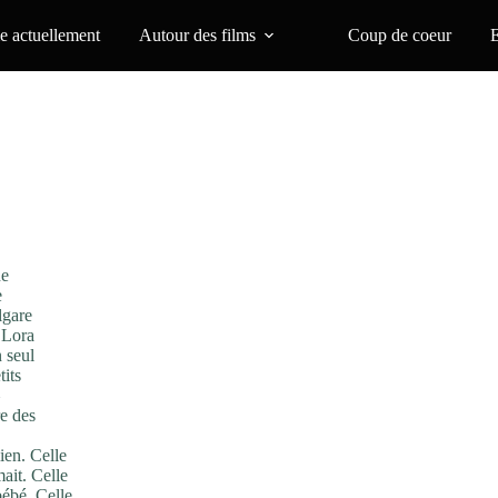
 actuellement
Autour des films
Coup de coeur
ne
e
lgare
 Lora
 seul
tits
e des
lien. Celle
ait. Celle
bébé. Celle