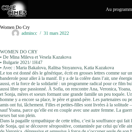
Passer
au
Au programme
contenu
Women Do Cry
admincc
31 mars 2022
WOMEN DO CRY
• De Mina Mileva et Vesela Kazakova
• Bulgarie 2021/ 1H47
• Avec : Maria Bakalova, Ralitsa Stoyanova, Katia Kazakova
Le ton est donné dès le générique, écrit en grosses lettres comme sur u
banderole pour aller à la manif. Il y a de la colère dans l’air, une énergi
aussi, et la force de la solidarité : un programme radical pour ce film bu
aussi libre que passionné. À Sofia, on rencontre Ana, Veronica, Yoana,
et Sonja, mères et soeurs formant une grande famille un peu toquée. Un
homme y a encore sa place, le père et grand-père. Les partenaires ou pe
amis ont fui, lâchement. Filles et petites-filles sont livrées à la solitude –
sauf Yoana, parce qu’elle est en couple avec une autre femme. La guerr
sexes bat son plein.
Dans la pagaille sympathique de cette tribu, c’est la souffrance qui fait 
de Sonja, qui se découvre séropositive, contaminée par celui qu’elle aim
de Veronica, dépressive et agressive à force de s’occuper seule de son 