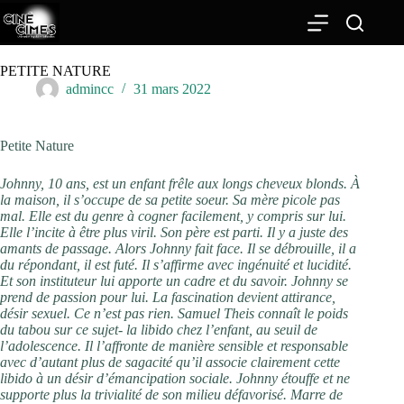
Passer
au
contenu
PETITE NATURE
admincc
31 mars 2022
Petite Nature
Johnny, 10 ans, est un enfant frêle aux longs cheveux blonds. À
la maison, il s’occupe de sa petite soeur. Sa mère picole pas
mal. Elle est du genre à cogner facilement, y compris sur lui.
Elle l’incite à être plus viril. Son père est parti. Il y a juste des
amants de passage. Alors Johnny fait face. Il se débrouille, il a
du répondant, il est futé. Il s’affirme avec ingénuité et lucidité.
Et son instituteur lui apporte un cadre et du savoir. Johnny se
prend de passion pour lui. La fascination devient attirance,
désir sexuel. Ce n’est pas rien. Samuel Theis connaît le poids
du tabou sur ce sujet- la libido chez l’enfant, au seuil de
l’adolescence. Il l’affronte de manière sensible et responsable
avec d’autant plus de sagacité qu’il associe clairement cette
libido à un désir d’émancipation sociale. Johnny étouffe et ne
supporte plus la trivialité de son milieu défavorisé. Marre de