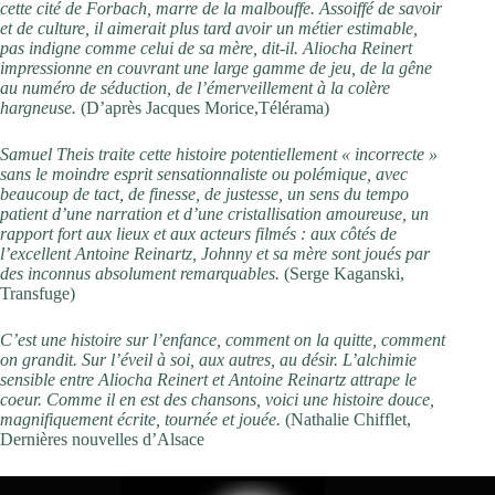
cette cité de Forbach, marre de la malbouffe. Assoiffé de savoir
et de culture, il aimerait plus tard avoir un métier estimable,
pas indigne comme celui de sa mère, dit-il. Aliocha Reinert
impressionne en couvrant une large gamme de jeu, de la gêne
au numéro de séduction, de l’émerveillement à la colère
hargneuse.
(D’après Jacques Morice,Télérama)
Samuel Theis traite cette histoire potentiellement « incorrecte »
sans le moindre esprit sensationnaliste ou polémique, avec
beaucoup de tact, de finesse, de justesse, un sens du tempo
patient d’une narration et d’une cristallisation amoureuse, un
rapport fort aux lieux et aux acteurs filmés : aux côtés de
l’excellent Antoine Reinartz, Johnny et sa mère sont joués par
des inconnus absolument remarquables.
(Serge Kaganski,
Transfuge)
C’est une histoire sur l’enfance, comment on la quitte, comment
on grandit. Sur l’éveil à soi, aux autres, au désir. L’alchimie
sensible entre Aliocha Reinert et Antoine Reinartz attrape le
coeur. Comme il en est des chansons, voici une histoire douce,
magnifiquement écrite, tournée et jouée.
(Nathalie Chifflet,
Dernières nouvelles d’Alsace