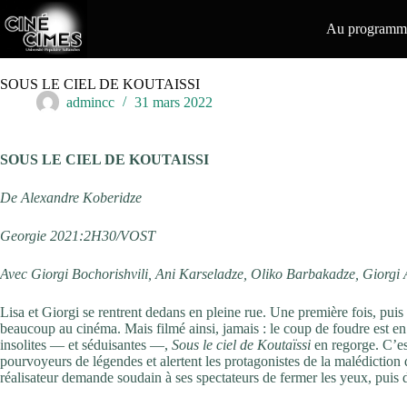
Passer
au
Au programme
contenu
SOUS LE CIEL DE KOUTAISSI
admincc
31 mars 2022
SOUS LE CIEL DE KOUTAISSI
De Alexandre Koberidze
Georgie 2021:2H30/VOST
Avec Giorgi Bochorishvili, Ani Karseladze, Oliko Barbakadze, Giorgi
Lisa et Giorgi se rentrent dedans en pleine rue. Une première fois, 
beaucoup au cinéma. Mais filmé ainsi, jamais : le coup de foudre est e
insolites — et séduisantes —,
Sous le ciel de Koutaïssi
en regorge. C’es
pourvoyeurs de légendes et alertent les protagonistes de la malédictio
réalisateur demande soudain à ses spectateurs de fermer les yeux, puis 