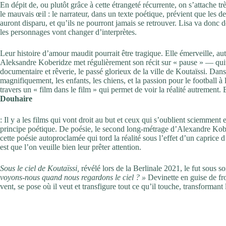
En dépit de, ou plutôt grâce à cette étrangeté récurrente, on s’attache trè
le mauvais œil : le narrateur, dans un texte poétique, prévient que les 
auront disparu, et qu’ils ne pourront jamais se retrouver. Lisa va donc
les personnages vont changer d’interprètes.
Leur histoire d’amour maudit pourrait être tragique. Elle émerveille, au
Aleksandre Koberidze met régulièrement son récit sur « pause » — quit
documentaire et rêverie, le passé glorieux de la ville de Koutaïssi. Dan
magnifiquement, les enfants, les chiens, et la passion pour le football
travers un « film dans le film » qui permet de voir la réalité autrement
Douhaire
: Il y a les films qui vont droit au but et ceux qui s’oublient sciemment
principe poétique. De poésie, le second long-métrage d’Alexandre Kobe
cette poésie autoproclamée qui tord la réalité sous l’effet d’un caprice d’
est que l’on veuille bien leur prêter attention.
Sous le ciel de Koutaïssi,
révélé lors de la Berlinale 2021, le fut sous so
voyons-nous quand nous regardons le ciel ? »
Devinette en guise de fro
vent, se pose où il veut et transfigure tout ce qu’il touche, transformant