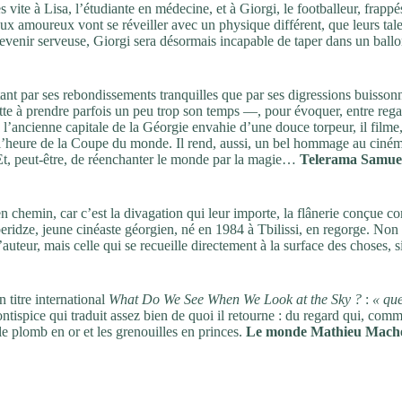
s vite à Lisa, l’étudiante en médecine, et à Giorgi, le footballeur, frappé
deux amoureux vont se réveiller avec un physique différent, que leurs tal
 devenir serveuse, Giorgi sera désormais incapable de taper dans un bal
tant par ses rebondissements tranquilles que par ses digressions buissonn
te à prendre parfois un peu trop son temps —, pour évoquer, entre reg
s l’ancienne capitale de la Géorgie envahie d’une douce torpeur, il filme
 à l’heure de la Coupe du monde. Il rend, aussi, un bel hommage au ciné
. Et, peut-être, de réenchanter le monde par la magie…
Telerama Samue
 en chemin, car c’est la divagation qui leur importe, la flânerie conçue 
ridze, jeune cinéaste géorgien, né en 1984 à Tbilissi, en regorge. Non
auteur, mais celle qui se recueille directement à la surface des choses, si
n titre international
What Do We See When We Look at the Sky ?
:
« qu
ntispice qui traduit assez bien de quoi il retourne : du regard qui, comm
 le plomb en or et les grenouilles en princes.
Le monde Mathieu Mache