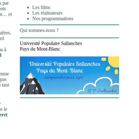
s par
Les films
ents
Les réalisateurs
lon… et
Nos programmations
Qui sommes-nous ?
ières.
ard
Université Populaire Sallanches
,
Pays du Mont-Blanc
ma à
l
comme
 pas
 tant
e
e le
ret