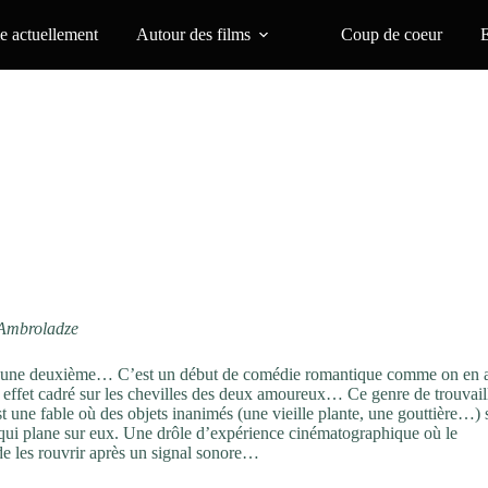
 actuellement
Autour des films
Coup de coeur
 Ambroladze
puis une deuxième… C’est un début de comédie romantique comme on en 
n effet cadré sur les chevilles des deux amoureux… Ce genre de trouvail
t une fable où des objets inanimés (une vieille plante, une gouttière…) 
n qui plane sur eux. Une drôle d’expérience cinématographique où le
de les rouvrir après un signal sonore…