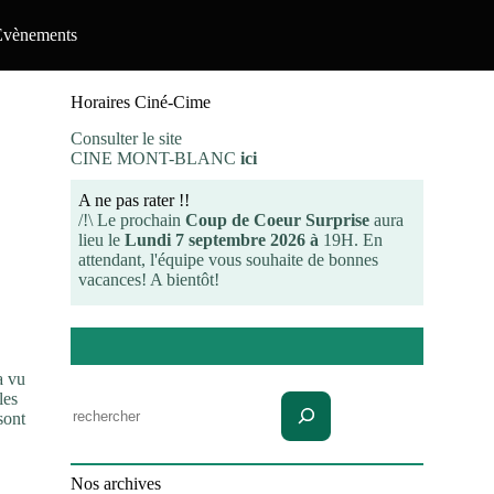
Evènements
Horaires Ciné-Cime
Consulter le site
CINE MONT-BLANC
ici
A ne pas rater !!
/!\ Le prochain
Coup de Coeur Surprise
aura
lieu le
Lundi 7 septembre 2026 à
19H. En
attendant, l'équipe vous souhaite de bonnes
vacances! A bientôt!
a vu
les
Rechercher
sont
Nos archives