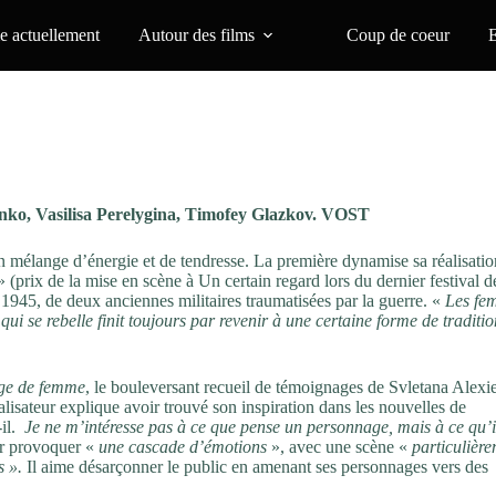
 actuellement
Autour des films
Coup de coeur
o, Vasilisa Perelygina, Timofey Glazkov. VOST
un mélange d’énergie et de tendresse. La première dynamise sa réalisatio
 (prix de la mise en scène à Un certain regard lors du dernier festival d
1945, de deux anciennes militaires traumatisées par la guerre. «
Les fe
i se rebelle finit toujours par revenir à une certaine forme de traditio
age de femme
, le bouleversant recueil de témoignages de Svletana Alexi
isateur explique avoir trouvé son inspiration dans les nouvelles de
-il.
Je ne m’intéresse pas à ce que pense un personnage, mais à ce qu’i
r provoquer «
une cascade d’émotions
», avec une scène «
particulièr
s ».
Il aime désarçonner le public en amenant ses personnages vers des