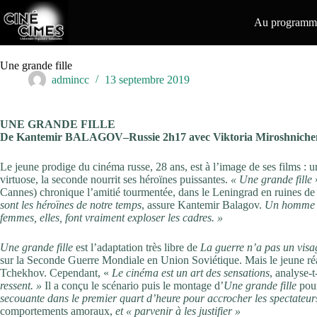
Passer
au
Au programme
contenu
Une grande fille
admincc
13 septembre 2019
UNE GRANDE FILLE
De Kantemir BALAGOV–Russie 2h17 avec Viktoria Miroshnichenk
Le jeune prodige du cinéma russe, 28 ans, est à l’image de ses films : 
virtuose, la seconde nourrit ses héroïnes puissantes.
« Une grande fille
»
Cannes) chronique l’amitié tourmentée, dans le Leningrad en ruines de 
sont les héroïnes de notre temps
, assure Kantemir Balagov.
Un homme qu
femmes, elles, font vraiment exploser les cadres. »
Une grande fille
est l’adaptation très libre de
La guerre n’a pas un vis
sur la Seconde Guerre Mondiale en Union Soviétique. Mais le jeune réal
Tchekhov. Cependant, «
Le cinéma est un art des sensations
, analyse-t
ressent. »
Il a conçu le scénario puis le montage d’
Une grande fille
pou
secouante dans le premier quart d’heure pour accrocher les spectateur
comportements amoraux,
et « parvenir à les justifier »