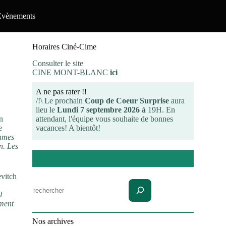
Evènements
Horaires Ciné-Cime
Consulter le site
CINE MONT-BLANC
ici
A ne pas rater !!
/!\ Le prochain
Coup de Coeur Surprise
aura
lieu le
Lundi 7 septembre 2026 à
19H. En
attendant, l'équipe vous souhaite de bonnes
n
vacances! A bientôt!
e
mmes
n. Les
evitch
Rechercher
l
ement
Nos archives