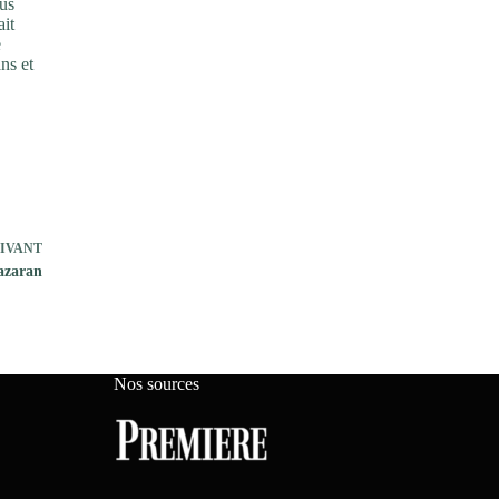
ous
ait
e
ns et
IVANT
azaran
Nos sources