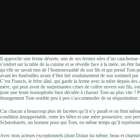
Il approche une ferme déserte, une de ses fermes nées d’un cauchemar 
s’endort sur la table de la cuisine et se réveille face à la mère, un êtr
qu’elle ne savait rien de l’homosexualité de son fils et qui prend Tom po
avant les funérailles avant d’être tiré soudainement de son sommeil par
C’est Francis, le frère aîné, qui garde la ferme avec la mère depuis des 
mère, qui peut avoir de surprenantes crises de colère envers son fils, est
juste une brute homophobe bien décidée à chasser Tom au plus vite ? Pas
étrangement Tom semble peu à peu s’accommoder de sa séquestration : 
Car chacun a beaucoup plus de facettes qu’il n’y paraît et on finit mêm
condition insupportable, entre les bêtes et une mère possessive, son pe
Schœnhaerts, un homme pour qui Tom, en même temps qu’il représente ce 
Avec trois acteurs exceptionnels (dont Dolan lui même, beau et charis