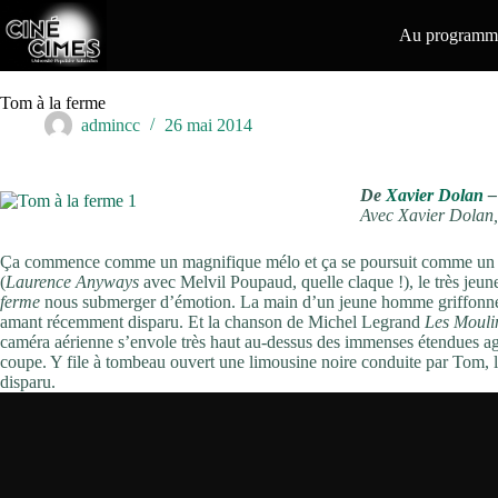
Passer
au
Au programme
contenu
Tom à la ferme
admincc
26 mai 2014
De
Xavier Dolan
–
Avec Xavier Dolan,
Ça commence comme un magnifique mélo et ça se poursuit comme un ango
(
Laurence Anyways
avec Melvil Poupaud, quelle claque !), le très jeu
ferme
nous submerger d’émotion. La main d’un jeune homme griffonne s
amant récemment disparu. Et la chanson de Michel Legrand
Les Mouli
caméra aérienne s’envole très haut au-dessus des immenses étendues agri
coupe. Y file à tombeau ouvert une limousine noire conduite par Tom, l
disparu.