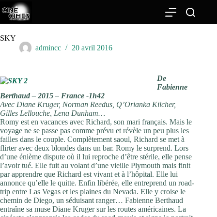
Passer
au
contenu
SKY
admincc
20 avril 2016
De
Fabienne
Berthaud – 2015 – France -1h42
Avec Diane Kruger, Norman Reedus, Q’Orianka Kilcher,
Gilles Lellouche, Lena Dunham…
Romy est en vacances avec Richard, son mari français. Mais le
voyage ne se passe pas comme prévu et révèle un peu plus les
failles dans le couple. Complètement saoul, Richard se met à
flirter avec deux blondes dans un bar. Romy le surprend. Lors
d’une énième dispute où il lui reproche d’être stérile, elle pense
l’avoir tué. Elle fuit au volant d’une vieille Plymouth mais finit
par apprendre que Richard est vivant et à l’hôpital. Elle lui
annonce qu’elle le quitte. Enfin libérée, elle entreprend un road-
trip entre Las Vegas et les plaines du Nevada. Elle y croise le
chemin de Diego, un séduisant ranger… Fabienne Berthaud
entraîne sa muse Diane Kruger sur les routes américaines. La