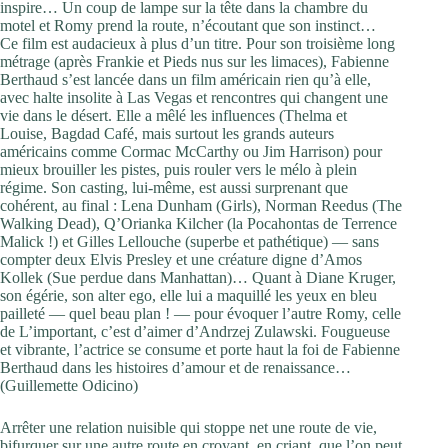
inspire… Un coup de lampe sur la tête dans la chambre du
motel et Romy prend la route, n’écoutant que son instinct…
Ce film est audacieux à plus d’un titre. Pour son troisième long
métrage (après Frankie et Pieds nus sur les limaces), Fabienne
Berthaud s’est lancée dans un film américain rien qu’à elle,
avec halte insolite à Las Vegas et rencontres qui changent une
vie dans le désert. Elle a mêlé les influences (Thelma et
Louise, Bagdad Café, mais surtout les grands auteurs
américains comme Cormac McCarthy ou Jim Harrison) pour
mieux brouiller les pistes, puis rouler vers le mélo à plein
régime. Son casting, lui-même, est aussi surprenant que
cohérent, au final : Lena Dunham (Girls), Norman Reedus (The
Walking Dead), Q’Orianka Kilcher (la Pocahontas de Terrence
Malick !) et Gilles Lellouche (superbe et pathétique) — sans
compter deux Elvis Presley et une créature digne d’Amos
Kollek (Sue perdue dans Manhattan)… Quant à Diane Kruger,
son égérie, son alter ego, elle lui a maquillé les yeux en bleu
pailleté — quel beau plan ! — pour évoquer l’autre ­Romy, celle
de L’important, c’est d’aimer d’Andrzej Zulawski. Fougueuse
et vibrante, l’actrice se consume et porte haut la foi de Fabienne
Berthaud dans les histoires d’amour et de renaissance…
(Guillemette Odicino)
Arrêter une relation nuisible qui stoppe net une route de vie,
bifurquer sur une autre route en croyant, en criant, que l’on peut