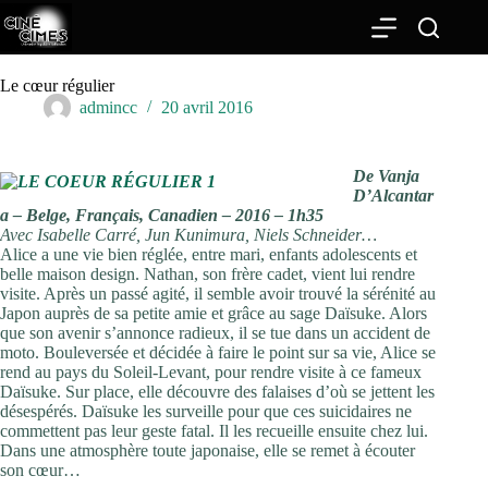
Passer
au
contenu
Le cœur régulier
admincc
20 avril 2016
De Vanja
D’Alcantar
a – Belge, Français, Canadien – 2016 – 1h35
Avec Isabelle Carré, Jun Kunimura, Niels Schneider…
Alice a une vie bien réglée, entre mari, enfants adolescents et
belle maison design. Nathan, son frère cadet, vient lui rendre
visite. Après un passé agité, il semble avoir trouvé la sérénité au
Japon auprès de sa petite amie et grâce au sage Daïsuke. Alors
que son avenir s’annonce radieux, il se tue dans un accident de
moto. Bouleversée et décidée à faire le point sur sa vie, Alice se
rend au pays du Soleil-Levant, pour rendre visite à ce fameux
Daïsuke. Sur place, elle découvre des falaises d’où se jettent les
désespérés. Daïsuke les surveille pour que ces suicidaires ne
commettent pas leur geste fatal. Il les recueille ensuite chez lui.
Dans une atmosphère toute japonaise, elle se remet à écouter
son cœur…