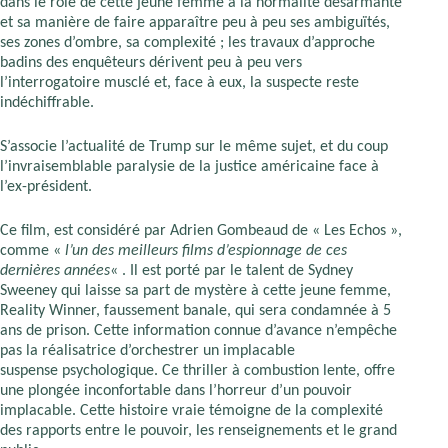
dans le rôle de cette jeune femme à la normalité désarmante
et sa manière de faire apparaître peu à peu ses ambiguïtés,
ses zones d’ombre, sa complexité ; les travaux d’approche
badins des enquêteurs dérivent peu à peu vers
l’interrogatoire musclé et, face à eux, la suspecte reste
indéchiffrable.
S’associe l’actualité de Trump sur le même sujet, et du coup
l’invraisemblable paralysie de la justice américaine face à
l’ex-président.
Ce film, est considéré par Adrien Gombeaud de « Les Echos »,
comme «
l’un des meilleurs films d’espionnage de ces
dernières années
« . Il est porté par le talent de Sydney
Sweeney qui laisse sa part de mystère à cette jeune femme,
Reality Winner, faussement banale, qui sera condamnée à 5
ans de prison. Cette information connue d’avance n’empêche
pas la réalisatrice d’orchestrer un implacable
suspense psychologique. Ce thriller à combustion lente, offre
une plongée inconfortable dans l’horreur d’un pouvoir
implacable. Cette histoire vraie témoigne de la complexité
des rapports entre le pouvoir, les renseignements et le grand