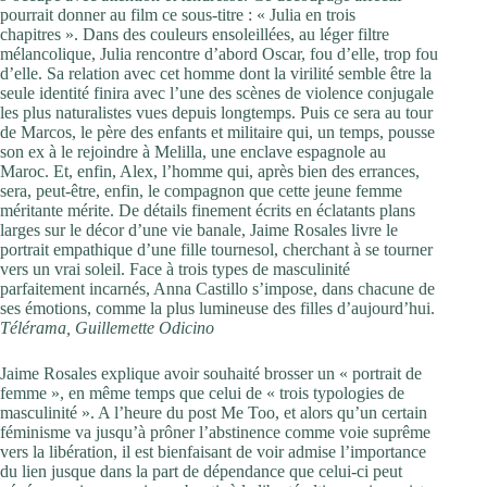
pourrait donner au film ce sous-titre : « Julia en trois
chapitres ». Dans des couleurs ensoleillées, au léger filtre
mélancolique, Julia rencontre d’abord Oscar, fou d’elle, trop fou
d’elle. Sa relation avec cet homme dont la virilité semble être la
seule identité finira avec l’une des scènes de violence conjugale
les plus naturalistes vues depuis longtemps. Puis ce sera au tour
de Marcos, le père des enfants et militaire qui, un temps, pousse
son ex à le rejoindre à Melilla, une enclave espagnole au
Maroc. Et, enfin, Alex, l’homme qui, après bien des errances,
sera, peut-être, enfin, le compagnon que cette jeune femme
méritante mérite. De détails finement écrits en éclatants plans
larges sur le décor d’une vie banale, Jaime Rosales livre le
portrait empathique d’une fille tournesol, cherchant à se tourner
vers un vrai soleil. Face à trois types de masculinité
parfaitement incarnés, Anna Castillo s’impose, dans chacune de
ses émotions, comme la plus lumineuse des filles d’aujourd’hui.
Télérama, Guillemette Odicino
Jaime Rosales explique avoir souhaité brosser un « portrait de
femme », en même temps que celui de « trois typologies de
masculinité ». A l’heure du post Me Too, et alors qu’un certain
féminisme va jusqu’à prôner l’abstinence comme voie suprême
vers la libération, il est bienfaisant de voir admise l’importance
du lien jusque dans la part de dépendance que celui-ci peut