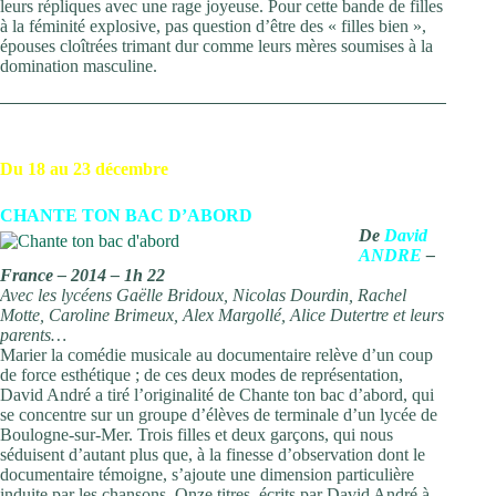
leurs répliques avec une rage joyeuse. Pour cette bande de filles
à la féminité explosive, pas question d’être des « filles bien »,
épouses cloîtrées trimant dur comme leurs mères soumises à la
domination masculine.
Du 18 au 23 décembre
CHANTE TON BAC D’ABORD
De
David
ANDRE
–
France – 2014 – 1h 22
Avec les lycéens Gaëlle Bridoux, Nicolas Dourdin, Rachel
Motte, Caroline Brimeux, Alex Margollé, Alice Dutertre et leurs
parents…
Marier la comédie musicale au documentaire relève d’un coup
de force esthétique ; de ces deux modes de représentation,
David André a tiré l’originalité de Chante ton bac d’abord, qui
se concentre sur un groupe d’élèves de terminale d’un lycée de
Boulogne-sur-Mer. Trois filles et deux garçons, qui nous
séduisent d’autant plus que, à la finesse d’observation dont le
documentaire témoigne, s’ajoute une dimension particulière
induite par les chansons. Onze titres, écrits par David André à