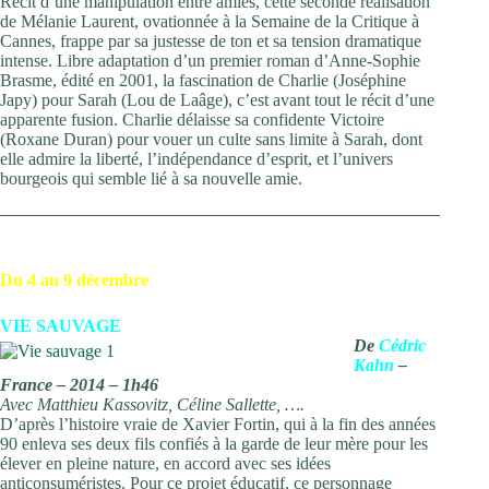
Récit d’une manipulation entre amies, cette seconde réalisation
de Mélanie Laurent, ovationnée à la Semaine de la Critique à
Cannes, frappe par sa justesse de ton et sa tension dramatique
intense. Libre adaptation d’un premier roman d’Anne-Sophie
Brasme, édité en 2001, la fascination de Charlie (Joséphine
Japy) pour Sarah (Lou de Laâge), c’est avant tout le récit d’une
apparente fusion. Charlie délaisse sa confidente Victoire
(Roxane Duran) pour vouer un culte sans limite à Sarah, dont
elle admire la liberté, l’indépendance d’esprit, et l’univers
bourgeois qui semble lié à sa nouvelle amie.
Du 4 au 9 décembre
VIE SAUVAGE
De
Cédric
Kahn
–
France – 2014 – 1h46
Avec Matthieu Kassovitz, Céline Sallette, ….
D’après l’histoire vraie de Xavier Fortin, qui à la fin des années
90 enleva ses deux fils confiés à la garde de leur mère pour les
élever en pleine nature, en accord avec ses idées
anticonsuméristes. Pour ce projet éducatif, ce personnage