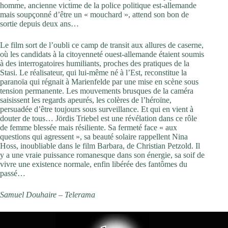
homme, ancienne victime de la police politique est-allemande
mais soupçonné d’être un « mouchard », attend son bon de
sortie depuis deux ans…
Le film sort de l’oubli ce camp de transit aux allures de caserne,
où les candidats à la citoyenneté ouest-allemande étaient soumis
à des inter­­ro­gatoires humiliants, proches des pratiques de la
Stasi. Le réalisateur, qui lui-même né à l’Est, reconstitue la
paranoïa qui régnait à Marienfelde par une mise en scène sous
tension permanente. Les mouvements brusques de la caméra
saisissent les regards apeurés, les colères de l’héroïne,
persuadée d’être toujours sous surveillance. Et qui en vient à
douter de tous… Jördis Triebel est une révélation dans ce rôle
de femme blessée mais résiliente. Sa fermeté face « aux
questions qui agressent », sa beauté solaire rappellent Nina
Hoss, inoubliable dans le film Barbara, de Christian Petzold. Il
y a une vraie puissance romanesque dans son énergie, sa soif de
vivre une existence normale, enfin libérée des fantômes du
passé…
Samuel Douhaire – Telerama