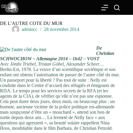
Passer
au
contenu
DE L’AUTRE COTE DU MUR
admincc
28 novembre 2014
De
Christian
SCHWOCHOW – Allemagne 2014 – 1h42 – VOST
Avec Jördis Triebel, Tristan Göbel, Alexander Scheer…
Berlin-Est, 1978. La veuve d’un scientifique soviétique et son
enfant ont obtenu l’autorisation de passer de l’autre côté du mur.
Un passeport pour la liberté ? Pas tout de suite : Nelly est
conduite dans le Centre d’accueil des réfugiés et émigrants de
RDA. Le temps pour les services secrets de la RFA (et les
agents de la CIA), de vérifier qu’elle n’est pas une espionne.
Cela peut durer deux jours, deux mois, ou beaucoup plus : un
homme, ancienne victime de la police politique est-allemande
mais soupçonné d’être un « mouchard », attend son bon de
sortie depuis deux ans… La fermeté de Nelly face « aux
questions qui agressent », sa beauté solaire rappellent Nina
Hoss, inoubliable dans le film Barbara, de Christian Petzold.