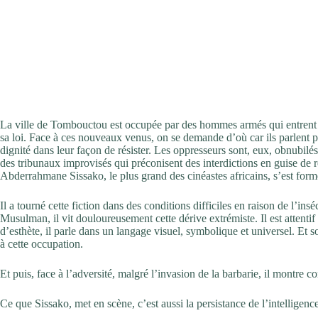
La ville de Tombouctou est occupée par des hommes armés qui entrent d
sa loi. Face à ces nouveaux venus, on se demande d’où car ils parlent 
dignité dans leur façon de résister. Les oppresseurs sont, eux, obnubilé
des tribunaux improvisés qui préconisent des interdictions en guise de r
Abderrahmane Sissako, le plus grand des cinéastes africains, s’est form
Il a tourné cette fiction dans des conditions difficiles en raison de l’in
Musulman, il vit douloureusement cette dérive extrémiste. Il est attenti
d’esthète, il parle dans un langage visuel, symbolique et universel. Et s
à cette occupation.
Et puis, face à l’adversité, malgré l’invasion de la barbarie, il montre
Ce que Sissako, met en scène, c’est aussi la persistance de l’intelligence