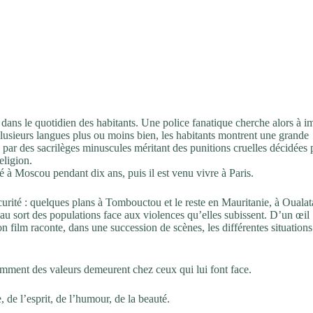
ans le quotidien des habitants. Une police fanatique cherche alors à i
plusieurs langues plus ou moins bien, les habitants montrent une grande
s par des sacrilèges minuscules méritant des punitions cruelles décidées 
eligion.
é à Moscou pendant dix ans, puis il est venu vivre à Paris.
sécurité : quelques plans à Tombouctou et le reste en Mauritanie, à Oualat
f au sort des populations face aux violences qu’elles subissent. D’un œil
on film raconte, dans une succession de scènes, les différentes situation
 comment des valeurs demeurent chez ceux qui lui font face.
, de l’esprit, de l’humour, de la beauté.