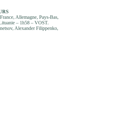
URS
 France, Allemagne, Pays-Bas,
 Lituanie – 1h58 – VOST.
etsov, Alexander Filippenko,