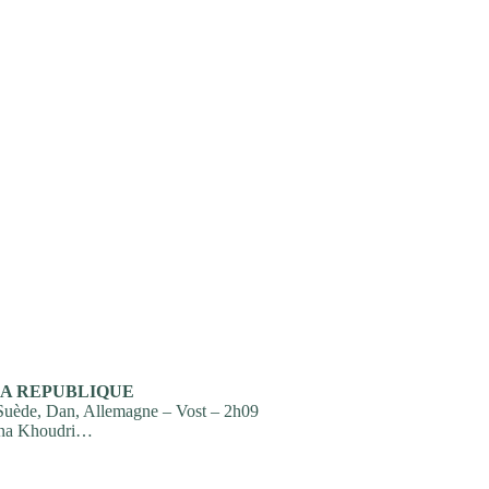
LA REPUBLIQUE
 Suède, Dan, Allemagne – Vost – 2h09
yna Khoudri…