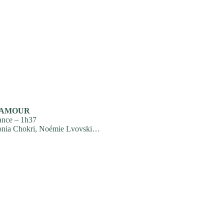
’AMOUR
ance – 1h37
onia Chokri, Noémie Lvovski…