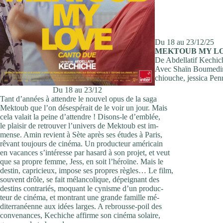
Du 18 au 23/12/25
MEKTOUB MY L
De Abdellatif Kechi
Avec Shaïn Boumedin
chiouche, jessica Pe
Du 18 au 23/12
Tant d’années à attendre le nouvel opus de la saga
Mektoub que l’on désespérait de le voir un jour. Mais
cela valait la peine d’attendre ! Disons-le d’emblée,
le plaisir de retrouver l’univers de Mektoub est im-
mense. Amin revient à Sète après ses études à Paris,
rêvant toujours de cinéma. Un producteur américain
en vacances s’intéresse par hasard à son projet, et veut
que sa propre femme, Jess, en soit l’héroïne. Mais le
destin, capricieux, impose ses propres règles… Le film,
souvent drôle, se fait mélancolique, dépeignant des
destins contrariés, moquant le cynisme d’un produc-
teur de cinéma, et montrant une grande famille mé-
diterranéenne aux idées larges. A rebrousse-poil des
convenances, Kechiche affirme son cinéma solaire,