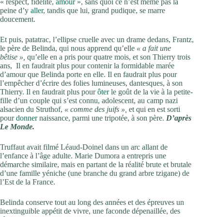
« respect, fidélité,
amour
», sans quoi ce n’est même pas la
peine d’y
aller
, tandis que lui, grand pudique, se marre
doucement.
Et puis, patatrac, l’ellipse cruelle avec un drame dedans, Frantz,
le père de Belinda, qui nous apprend qu’elle
« a fait une
bêtise »,
qu’elle en a pris pour quatre mois, et son Thierry trois
ans, Il en faudrait plus pour contenir la formidable marée
d’amour que Belinda porte en elle. Il en faudrait plus pour
l’empêcher d’écrire des folies lumineuses, dantesques, à son
Thierry. Il en faudrait plus pour
ôter
le goût de la vie à la petite-
fille d’un couple qui s’est connu, adolescent, au camp nazi
alsacien du Struthof,
« comme des juifs »,
et qui en est sorti
pour
donner
naissance, parmi une tripotée, à son père.
D’après
Le Monde.
Truffaut avait filmé Léaud-Doinel dans un arc allant de
l’enfance à l’âge adulte. Marie Dumora a entrepris une
démarche similaire, mais en partant de la réalité brute et brutale
d’une famille yéniche (une branche du grand arbre tzigane) de
l’Est de la France.
Belinda conserve tout au long des années et des épreuves un
inextinguible appétit de vivre, une faconde dépenaillée, des