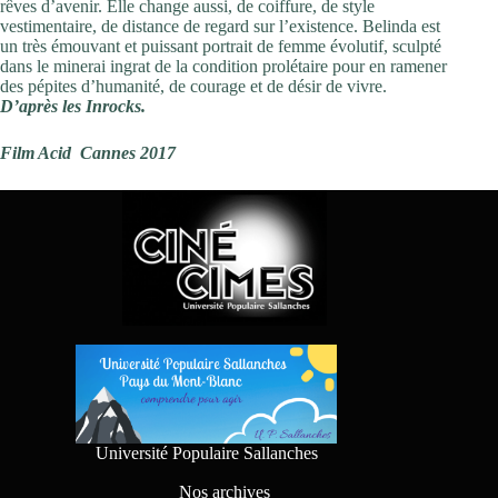
rêves d’avenir. Elle change aussi, de coiffure, de style
vestimentaire, de distance de regard sur l’existence. Belinda est
un très émouvant et puissant portrait de femme évolutif, sculpté
dans le minerai ingrat de la condition prolétaire pour en ramener
des pépites d’humanité, de courage et de désir de vivre.
D’après les Inrocks.
Film Acid Cannes 2017
Université Populaire Sallanches
Nos archives