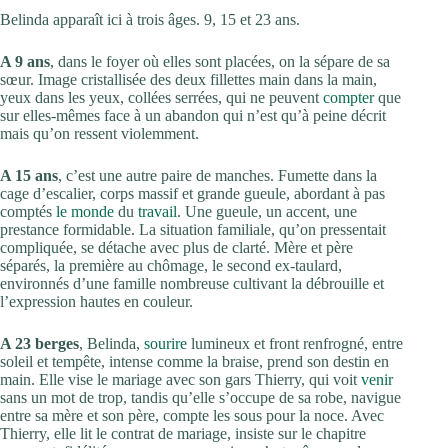
Belinda apparaît ici à trois âges. 9, 15 et 23 ans.
A 9 ans
, dans le foyer où elles sont placées, on la sépare de sa
sœur. Image cristallisée des deux fillettes main dans la main,
yeux dans les yeux, collées serrées, qui ne peuvent
compter
que
sur elles-mêmes face à un abandon qui n’est qu’à peine décrit
mais qu’on ressent violemment.
A 15 ans
, c’est une autre paire de manches. Fumette dans la
cage d’escalier, corps massif et grande gueule, abordant à pas
comptés
le monde
du
travail
. Une gueule, un accent, une
prestance formidable. La situation familiale, qu’on pressentait
compliquée, se détache avec plus de clarté. Mère et père
séparés, la première au chômage, le second ex-taulard,
environnés d’une famille nombreuse cultivant la débrouille et
l’expression hautes en couleur.
A 23 berges
, Belinda,
sourire
lumineux et front renfrogné, entre
soleil et tempête, intense comme la braise, prend son destin en
main. Elle vise le mariage avec son gars Thierry, qui voit
venir
sans un mot de trop, tandis qu’elle s’occupe de sa robe, navigue
entre sa mère et son père, compte les sous pour la noce. Avec
Thierry, elle lit le contrat de mariage, insiste sur le chapitre