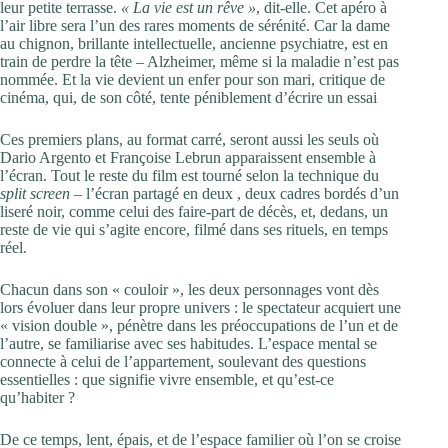
leur petite terrasse.
« La vie est un rêve »
, dit-elle. Cet apéro à
l’air libre sera l’un des rares moments de sérénité. Car la dame
au chignon, brillante intellectuelle, ancienne psychiatre, est en
train de perdre la tête – Alzheimer, même si la maladie n’est pas
nommée. Et la vie devient un enfer pour son mari, critique de
cinéma, qui, de son côté, tente péniblement d’écrire un essai
Ces premiers plans, au format carré, seront aussi les seuls où
Dario Argento et Françoise Lebrun apparaissent ensemble à
l’écran. Tout le reste du film est tourné selon la technique du
split screen
– l’écran partagé en deux , deux cadres bordés d’un
liseré noir, comme celui des faire-part de décès, et, dedans, un
reste de vie qui s’agite encore, filmé dans ses rituels, en temps
réel.
Chacun dans son « couloir », les deux personnages vont dès
lors évoluer dans leur propre univers : le spectateur acquiert une
« vision double », pénètre dans les préoccupations de l’un et de
l’autre, se familiarise avec ses habitudes. L’espace mental se
connecte à celui de l’appartement, soulevant des questions
essentielles : que signifie vivre ensemble, et qu’est-ce
qu’habiter ?
De ce temps, lent, épais, et de l’espace familier où l’on se croise