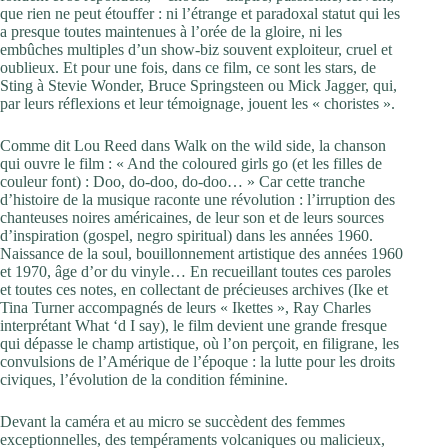
que rien ne peut étouffer : ni l’étrange et paradoxal statut qui les
a presque toutes maintenues à l’orée de la gloire, ni les
embûches multiples d’un show-biz souvent exploiteur, cruel et
oublieux. Et pour une fois, dans ce film, ce sont les stars, de
Sting à Stevie Wonder, Bruce Springsteen ou Mick Jagger, qui,
par leurs réflexions et leur témoignage, jouent les « choristes ».
Comme dit Lou Reed dans Walk on the wild side, la chanson
qui ouvre le film : « And the coloured girls go (et les filles de
couleur font) : Doo, do-doo, do-doo… » Car cette tranche
d’histoire de la musique raconte une révolution : l’irruption des
chanteuses noires américaines, de leur son et de leurs sources
d’inspiration (gospel, negro spiritual) dans les années 1960.
Naissance de la soul, bouillonnement artistique des années 1960
et 1970, âge d’or du vinyle… En recueillant toutes ces paroles
et toutes ces notes, en collectant de précieuses archives (Ike et
Tina Turner accompagnés de leurs « Ikettes », Ray Charles
interprétant What ‘d I say), le film devient une grande fresque
qui dépasse le champ artistique, où l’on perçoit, en filigrane, les
convulsions de l’Amérique de l’époque : la lutte pour les droits
civiques, l’évolution de la condition féminine.
Devant la caméra et au micro se succèdent des femmes
exceptionnelles, des tempéraments volcaniques ou malicieux,