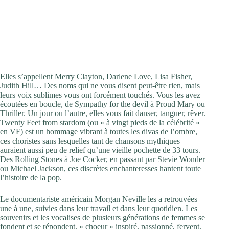
Elles s’appellent Merry Clayton, Darlene Love, Lisa Fisher,
Judith Hill… Des noms qui ne vous disent peut-être rien, mais
leurs voix sublimes vous ont forcément touchés. Vous les avez
écoutées en boucle, de Sympathy for the devil à Proud Mary ou
Thriller. Un jour ou l’autre, elles vous fait danser, tanguer, rêver.
­Twenty Feet from stardom (ou « à vingt pieds de la célébrité »
en VF) est un hommage vibrant à toutes les divas de l’ombre,
ces choristes sans lesquelles tant de chansons mythiques
auraient aussi peu de relief qu’une vieille pochette de 33 tours.
Des Rolling Stones à Joe Cocker, en passant par Stevie Wonder
ou Michael Jackson, ces discrètes enchanteresses hantent toute
l’histoire de la pop.
Le documentariste américain Morgan Neville les a retrouvées
une à une, suivies dans leur travail et dans leur quotidien. Les
souvenirs et les vocalises de plusieurs générations de femmes se
fondent et se répondent, « choeur » inspiré, passionné, fervent,