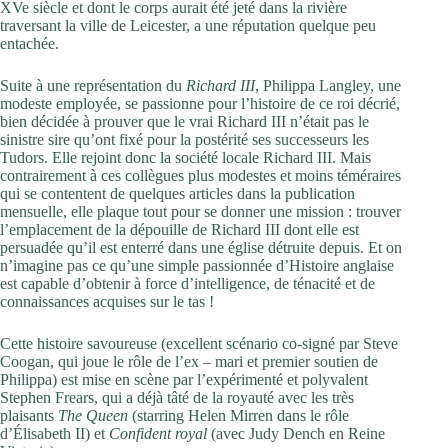
XVe siècle et dont le corps aurait été jeté dans la rivière
traversant la ville de Leicester, a une réputation quelque peu
entachée.
Suite à une représentation du
Richard III
, Philippa Langley, une
modeste employée, se passionne pour l’histoire de ce roi décrié,
bien décidée à prouver que le vrai Richard III n’était pas le
sinistre sire qu’ont fixé pour la postérité ses successeurs les
Tudors. Elle rejoint donc la société locale Richard III. Mais
contrairement à ces collègues plus modestes et moins téméraires
qui se contentent de quelques articles dans la publication
mensuelle, elle plaque tout pour se donner une mission : trouver
l’emplacement de la dépouille de Richard III dont elle est
persuadée qu’il est enterré dans une église détruite depuis. Et on
n’imagine pas ce qu’une simple passionnée d’Histoire anglaise
est capable d’obtenir à force d’intelligence, de ténacité et de
connaissances acquises sur le tas !
Cette histoire savoureuse (excellent scénario co-signé par Steve
Coogan, qui joue le rôle de l’ex – mari et premier soutien de
Philippa) est mise en scène par l’expérimenté et polyvalent
Stephen Frears, qui a déjà tâté de la royauté avec les très
plaisants
The Queen
(starring Helen Mirren dans le rôle
d’Élisabeth II) et
Confident royal
(avec Judy Dench en Reine