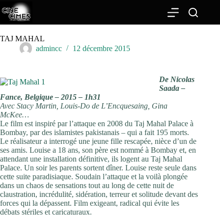
Passer
au
contenu
TAJ MAHAL
admincc
12 décembre 2015
De Nicolas
Saada –
Fance, Belgique – 2015 – 1h31
Avec Stacy Martin, Louis-Do de L’Encquesaing, Gina
McKee…
Le film est inspiré par l’attaque en 2008 du Taj Mahal Palace à
Bombay, par des islamistes pakistanais – qui a fait 195 morts.
Le réalisateur a interrogé une jeune fille rescapée, nièce d’un de
ses amis. Louise a 18 ans, son père est nommé à Bombay et, en
attendant une installation définitive, ils logent au Taj Mahal
Palace. Un soir les parents sortent dîner. Louise reste seule dans
cette suite paradisiaque. Soudain l’attaque et la voilà plongée
dans un chaos de sensations tout au long de cette nuit de
claustration, incrédulité, sidération, terreur et solitude devant des
forces qui la dépassent. Film exigeant, radical qui évite les
débats stériles et caricaturaux.