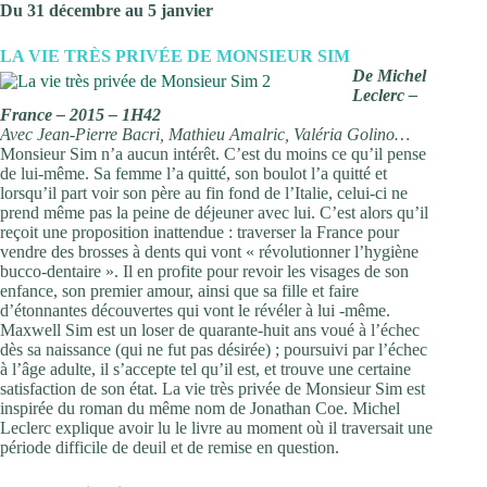
Du 31 décembre au 5 janvier
LA VIE TRÈS PRIVÉE DE MONSIEUR SIM
De Michel
Leclerc –
France – 2015 – 1H42
Avec Jean-Pierre Bacri, Mathieu Amalric, Valéria Golino…
Monsieur Sim n’a aucun intérêt. C’est du moins ce qu’il pense
de lui-même. Sa femme l’a quitté, son boulot l’a quitté et
lorsqu’il part voir son père au fin fond de l’Italie, celui-ci ne
prend même pas la peine de déjeuner avec lui. C’est alors qu’il
reçoit une proposition inattendue : traverser la France pour
vendre des brosses à dents qui vont « révolutionner l’hygiène
bucco-dentaire ». Il en profite pour revoir les visages de son
enfance, son premier amour, ainsi que sa fille et faire
d’étonnantes découvertes qui vont le révéler à lui -même.
Maxwell Sim est un loser de quarante-huit ans voué à l’échec
dès sa naissance (qui ne fut pas désirée) ; poursuivi par l’échec
à l’âge adulte, il s’accepte tel qu’il est, et trouve une certaine
satisfaction de son état. La vie très privée de Monsieur Sim est
inspirée du roman du même nom de Jonathan Coe. Michel
Leclerc explique avoir lu le livre au moment où il traversait une
période difficile de deuil et de remise en question.