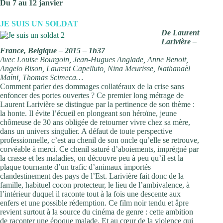
Du 7 au 12 janvier
JE SUIS UN SOLDAT
De Laurent
Larivière –
France, Belgique – 2015 – 1h37
Avec Louise Bourgoin, Jean-Hugues Anglade, Anne Benoit,
Angelo Bison, Laurent Capelluto, Nina Meurisse, Nathanaël
Maïni, Thomas Scimeca…
Comment parler des dommages collatéraux de la crise sans
enfoncer des portes ouvertes ? Ce premier long métrage de
Laurent Larivière se distingue par la pertinence de son thème :
la honte. Il évite l’écueil en plongeant son héroïne, jeune
chômeuse de 30 ans obligée de retourner vivre chez sa mère,
dans un univers singulier. A défaut de toute perspective
professionnelle, c’est au chenil de son oncle qu’elle se retrouve,
corvéable à merci. Ce chenil saturé d’aboiements, imprégné par
la crasse et les maladies, on découvre peu à peu qu’il est la
plaque tournante d’un trafic d’animaux importés
clandestinement des pays de l’Est. Larivière fait donc de la
famille, habituel cocon protecteur, le lieu de l’ambivalence, à
l’intérieur duquel il raconte tout à la fois une descente aux
enfers et une possible rédemption. Ce film noir tendu et âpre
revient surtout à la source du cinéma de genre : cette ambition
de raconter une époque malade. Et au cœur de la violence qui