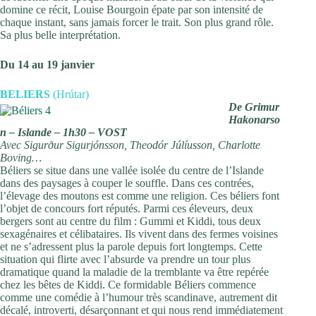
domine ce récit, Louise Bourgoin épate par son intensité de
chaque instant, sans jamais forcer le trait. Son plus grand rôle.
Sa plus belle interprétation.
Du 14 au 19 janvier
BELIERS
(Hrútar)
De Grimur
Hakonarso
n – Islande – 1h30 – VOST
Avec Sigurður Sigurjónsson, Theodór Júlíusson, Charlotte
Boving…
Béliers se situe dans une vallée isolée du centre de l’Islande
dans des paysages à couper le souffle. Dans ces contrées,
l’élevage des moutons est comme une religion. Ces béliers font
l’objet de concours fort réputés. Parmi ces éleveurs, deux
bergers sont au centre du film : Gummi et Kiddi, tous deux
sexagénaires et célibataires. Ils vivent dans des fermes voisines
et ne s’adressent plus la parole depuis fort longtemps. Cette
situation qui flirte avec l’absurde va prendre un tour plus
dramatique quand la maladie de la tremblante va être repérée
chez les bêtes de Kiddi. Ce formidable Béliers commence
comme une comédie à l’humour très scandinave, autrement dit
décalé, introverti, désarçonnant et qui nous rend immédiatement