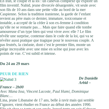
En Iran, le couple et la loi : un canevas complexe qu’explore un
film inventif. Nahid, jeune divorcée désargentée, vit seule avec
son fils de 10 ans dans une petite ville au bord de la mer
Caspienne. Selon la tradition iranienne, la garde de l’enfant
revient au père mais ce dernier, immature, toxicomane et
instable, a accepté de la céder à son ex-femme à condition
qu’elle ne se remarie pas… Mais que faire quand elle tombe
amoureuse d’un type bien qui veut vivre avec elle ? Le film
révèle une surprise, contenue dans le code de la loi, qui va se
révéler aussi pratique que tragique pour le nouveau couple. A
pas feutrés, la cinéaste, dont c’est le premier film, monte un
piège incroyable avec une mise en scène qui joue avec les
points de vue. C’est subtil et intense.
Du 24 au 29 mars
PEUR DE RIEN
De Danielle
Arbid –
France – 2h00
Avec Mana Issa, Vincent Lacoste, Paul Hami, Dominique
Blanc…
Lina, jeune Libanaise de 17 ans, belle à ravir mais qui semble
l’ignorer, vient étudier en France au début des années 1990.
Elle vit chez sa tante et son oncle, lequel tente un soir d’abuser