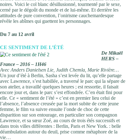
noires. Voici le col blanc désillusionné, tourmenté par le sexe,
cerné par le dégoût du monde et de lui-même. Et derrière les
attitudes de pure convention, l’onirisme cauchemardesque
révèle les abîmes qui guettent les personnages.
Du 7 au 12 avril
CE SENTIMENT DE L’ÉTÉ
De Mikaël
HERS –
France – 2016 – 1H46
Avec Anders Danielsen Lie, Judith Chemla, Marie Rivière…
Un jour d’été à Berlin, Sasha s’est levée du lit, qu’elle partage
avec Lawrence, s’est habillée, a traversé le parc qui la sépare de
son atelier, a travaillé quelques heures ; est ressortie, il faisait
encore jour et, dans le parc s’est effondrée. C’en était fini pour
elle. Ce « sentiment de l’été » c’est en premier lieu celui de
l’absence, l’absence creusée par la mort subite de cette jeune
femme, le film va suivre ensuite l’onde de choc de cette
disparition sur son entourage, en particulier son compagnon
Lawrence, et sa sœur Zoé, au cours de trois étés successifs et
dans trois villes différentes : Berlin, Paris et New York. : belle
déambulation autour du deuil, prise comme métaphore de la
vie…