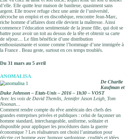
d’elle. Elle quitte leur maison de banlieue, quasiment sans
argent. Elle trouve refuge chez une amie de l’université,
décroche un emploi et en discothèque, rencontre Jean-Marc,
riche homme d’affaires dont elle devient la maîtresse. Ainsi
commence l’éducation sentimentale de la jeune fille, qui doit se
battre pour avoir un toit au dessus de la tête et obtenir sa carte
de séjour… Le film bénéficie d’une distribution
enthousiasmante et sonne comme l’hommage d’une immigrée à
la France . Beau geste, surtout en ces temps troublés.
Du 31 mars au 5 avril
ANOMALISA
De Charlie
Kaufman et
Duke Johnson – Etats-Unis – 2016 – 1h30 – VOST
Avec les voix de David Themlis, Jennifer Jason Leigh, Tom
Noonan…
Comment rendre compte du rêve américain des chefs des
grandes entreprises privées et publiques : celui de façonner un
homme standard, interchangeable, uniforme, solitaire et
disponible pour appliquer les procédures dans la guerre
économique ? Les réalisateurs ont choisi l’animation pour
décrire cet homme avec humour sardonique, crudités et idées