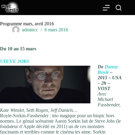
Passer
au
contenu
Programme mars, avril 2016
admincc
6 mars 2016
Du 10 au 15 mars
STEVE JOBS
De
Danny
Boyle
–
2015 – USA
– 2h –
VOST
Avec
Michael
Fassbender,
Kate Winslet, Seth Rogen, Jeff Daniels…
Boyle-Sorkin-Fassbender : trio magique pour un biopic hors
normes. Le génial scénariste Aaron Sorkin fait de Steve Jobs (le
fondateur d’Apple décédé en 2011) un de ces monstres
fascinants et terribles comme le cinéma les aime. Sorkin