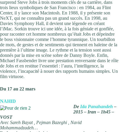
surprend Steve Jobs à trois moments clés de sa carrière, dans
trois lieux symboliques de San Francisco : en 1984, au Flint
Center, il y lance son Macintosh. En 1988, il y présente son
NeXT, qui ne connaîtra pas un grand succès. En 1998, au
Davies Symphony Hall, il devient une légende en créant
l’iMac. Sorkin trouve ici une idée, à la fois géniale et gonflée,
pour raconter cet homme nombreux qu’était Jobs et dépeindre
le boss visionnaire comme l’homme tyrannique. Un tourbillon
de mots, de gestes et de sentiments qui tiennent en haleine de la
première à l’ultime image. Le rythme et la tension sont aussi
donnés par la mise en scène sobre de Danny Boyle. Enfin,
Michael Fassbender livre une prestation renversante dans le rôle
de Jobs et en restitue l’essentiel : l’aura, l’intelligence, la
violence, l’incapacité à nouer des rapports humains simples. Un
film virtuose.
Du 17 au 22 mars
NAHID
De
Ida Panahandeh
–
2015 – Iran – 1h45 –
VOST
Avec Sareh Bayat , Pejman Bazeghi , Navid
Mohammadzadeh…