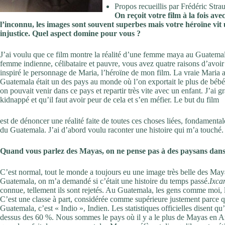
Propos recueillis par Frédéric Str
On reçoit votre film à la fois a
l’inconnu, les images sont souvent superbes mais votre héroïne vit 
injustice. Quel aspect domine pour vous ?
J’ai voulu que ce film montre la réalité d’une femme maya au Guatemala
femme indienne, célibataire et pauvre, vous avez quatre raisons d’avoir un
inspiré le personnage de Maria, l’héroïne de mon film. La vraie Maria a 
Guatemala était un des pays au monde où l’on exportait le plus de bébés
on pouvait venir dans ce pays et repartir très vite avec un enfant. J’ai
kidnappé et qu’il faut avoir peur de cela et s’en méfier. Le but du film
est de dénoncer une réalité faite de toutes ces choses liées, fondamental
du Guatemala. J’ai d’abord voulu raconter une histoire qui m’a touché
Quand vous parlez des Mayas, on ne pense pas à des paysans dans
C’est normal, tout le monde a toujours eu une image très belle des Maya
Guatemala, on m’a demandé si c’était une histoire du temps passé.
Ixca
connue, tellement ils sont rejetés. Au Guatemala, les gens comme moi, le
C’est une classe à part, considérée comme supérieure justement parce qu’
Guatemala, c’est « Indio », Indien. Les statistiques officielles disent q
dessus des 60 %. Nous sommes le pays où il y a le plus de Mayas en Amé