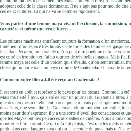
quand on fait des recensement, les Mayas préfèrent dire qu’ils sont métis
adoptent celle de la classe dominante. Il ne s’agit pas pour moi de dire
ces deux cultures. Et qui ne va se combler rapidement.
Vous parlez d’une femme maya vivant l’exclusion, la soumission, m
caractère et même une vraie force…
Les cultures machistes entraînent toujours la formation d’un matriarcat.
l’intérieur d’un espace très limité. Cette force des femmes est gaspillée 
fais, dans
Ixcanul
, un parallèle qu’on peut dire poétique entre le volca
est entré en irruption et j’ai pu tourner de très belles images. Mais j’ai f
femme maya est celle d’un volcan qui s’éveille, qu’on sent trembler, ma
chose qui importe dans un pays comme le Guatemala. Et ceux de la fe
Comment votre film a-t-il été reçu au Guatemala ?
Il est sorti en août et représente le pays pour les oscars. Comme il a été
Mais ma fierté à moi, ça a été de voir un journal du Guatemala titrer, à 
que des femmes me félicitent parce que je n’avais pas simplement mo
des désirs, une sexualité. Le Guatemala vit un moment particulier, le pay
moins peur de s’exprimer, il y a une sorte d’éveil des consciences et un
que les Mayas ont très peu accès aux salles de cinéma. Nous allons donc
montrer le film partout. Ce qui m’a fait plaisir, c’est que les métis ont é
partie dans cette langue maya qui est la seconde du pays mais qu’ils ne c