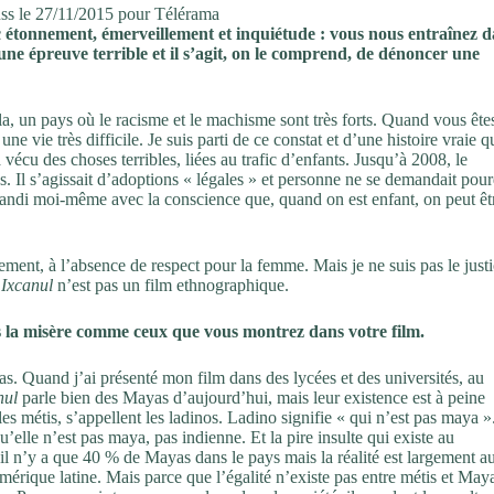
auss le 27/11/2015 pour Télérama
vec étonnement, émerveillement et inquiétude : vous nous entraînez 
une épreuve terrible et il s’agit, on le comprend, de dénoncer une
, un pays où le racisme et le machisme sont très forts. Quand vous ête
e vie très difficile. Je suis parti de ce constat et d’une histoire vraie q
vécu des choses terribles, liées au trafic d’enfants. Jusqu’à 2008, le
. Il s’agissait d’adoptions « légales » et personne ne se demandait pou
 grandi moi-même avec la conscience que, quand on est enfant, on peut êt
ement, à l’absence de respect pour la femme. Mais je ne suis pas le justi
.
Ixcanul
n’est pas un film ethnographique.
 la misère comme ceux que vous montrez dans votre film.
s. Quand j’ai présenté mon film dans des lycées et des universités, au
nul
parle bien des Mayas d’aujourd’hui, mais leur existence est à peine
s métis, s’appellent les ladinos. Ladino signifie « qui n’est pas maya »
elle n’est pas maya, pas indienne. Et la pire insulte qui existe au
u’il n’y a que 40 % de Mayas dans le pays mais la réalité est largement a
rique latine. Mais parce que l’égalité n’existe pas entre métis et May