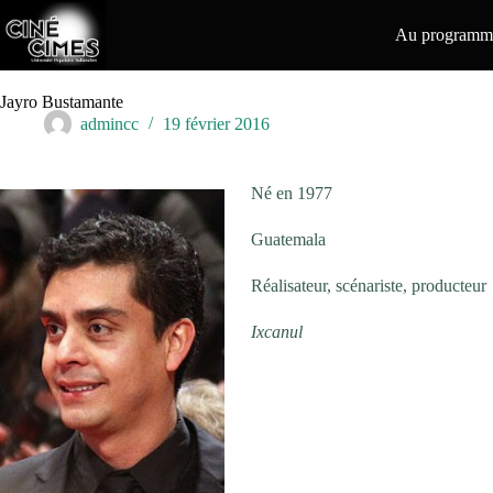
Passer
au
Au programme
contenu
Jayro Bustamante
admincc
19 février 2016
Né en 1977
Guatemala
Réalisateur, scénariste, producteur
Ixcanul
Jayro Bustamante : “La situation d