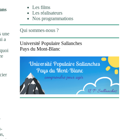
Les films
dans
Les réalisateurs
Nos programmations
Qui sommes-nous ?
s une
ui a
Université Populaire Sallanches
Pays du Mont-Blanc
rquoi
re
cier
.
u-
as,