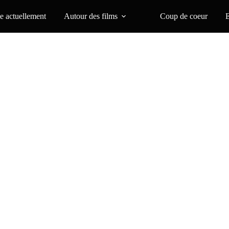
 actuellement
Autour des films
Coup de coeur
e la femme maya est celle d’un volcan qui s’éveille”