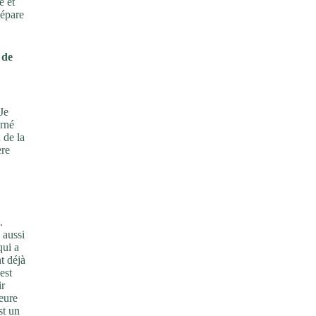
e et
sépare
 de
Je
urné
 de la
ère
.
 aussi
qui a
t déjà
’est
ir
jeure
st un