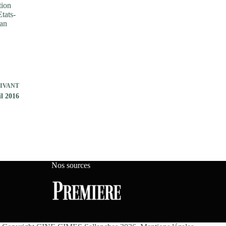
tion
Etats-
éan
IVANT
l 2016
Nos sources