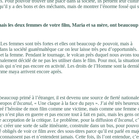
. Pour pouvoir trouver une place dans la société, ils perdent leur cultur
 qu’il y a des bons et des méchants, mais de montrer l’énorme fossé qui 
ais les deux femmes de votre film, Maria et sa mère, ont beaucoup
 Les femmes sont très fortes et elles ont beaucoup de pouvoir, mais à
dans la société guatémaltèque car on leur laisse très peu d’opportunités. 
n et la femme. Pendant le tournage, le volcan près duquel nous avons to
inalement décidé de ne pas les utiliser dans le film. Pour moi, la situation
is qui n’est pas encore en activité. Les droits de l’Homme sont la derni
mme maya arrivent encore après.
 beaucoup primé à l’étranger, il est devenu une source de fierté nationale
propos d’
Ixcanul
, « Une claque à la face du pays ». J’ai été très heureux
ntré l’héroïne de mon film comme une victime, mais comme une femme 
s n’est plus en guerre et pas encore tout à fait en paix, mais les gens on
e acceptation de la critique. Le problème, pour la diffusion d’
Ixcanul
, c
 créer une sorte de salle itinérante, construite dans un bus, pour pouvo
té obligés de voir ce film avec des sous-titres parce qu’il est parlé en ma
onnaissent pas et n’entendent jamais. Cette fois, ils l’ont entendue, c’e