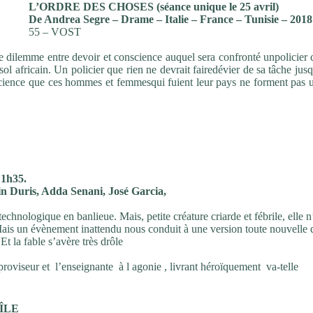
L’ORDRE DES CHOSES (séance unique le 25 avril)
De Andrea Segre – Drame – Italie – France – Tunisie – 2018
55 – VOST
le dilemme entre devoir et conscience auquel sera confronté unpolicier
ol africain. Un policier que rien ne devrait fairedévier de sa tâche jus
cience que ces hommes et femmesqui fuient leur pays ne forment pas u
1h35.
n Duris, Adda Senani, José Garcia,
hnologique en banlieue. Mais, petite créature criarde et fébrile, elle n
ie. Mais un évènement inattendu nous conduit à une version toute nouvelle 
 la fable s’avère très drôle
proviseur et l’enseignante à l agonie , livrant héroïquement va-telle
ÎLE