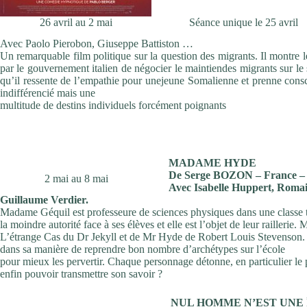
26 avril au 2 mai
Séance unique le 25 avril
Avec Paolo Pierobon, Giuseppe Battiston …
Un remarquable film politique sur la question des migrants. Il montre 
par le gouvernement italien de négocier le maintiendes migrants sur le s
qu’il ressente de l’empathie pour unejeune Somalienne et prenne cons
indifférencié mais une
multitude de destins individuels forcément poignants
MADAME HYDE
De Serge BOZON – France – 
2 mai au 8 mai
Avec Isabelle Huppert, Romai
Guillaume Verdier.
Madame Géquil est professeure de sciences physiques dans une classe tec
la moindre autorité face à ses élèves et elle est l’objet de leur railler
L’étrange Cas du Dr Jekyll et de Mr Hyde de Robert Louis Stevenson. Et
dans sa manière de reprendre bon nombre d’archétypes sur l’école
pour mieux les pervertir. Chaque personnage détonne, en particulier le 
enfin pouvoir transmettre son savoir ?
NUL HOMME N’EST UNE 