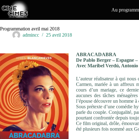
Passer
au
Au programme
contenu
Programmation avril mai 2018
admincc
25 avril 2018
ABRACADABRA
De Pablo Berger – Espagne –
Avec Maribel Verdú, Antonio 
L’auteur réalisateur à qui nous 
Carmen, mariée à un affreux m
cours d’un mariage, ce derni
aucunes des tâches ménagères 
l’épouse découvre un homme à do
Sous prétexte d’une comédie hy
parle du couple. Conjugalité, pa
pourtant confrontée depuis touj
Ce film original, drôle, émouvant
été plusieurs fois nommé aux G