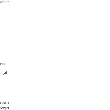
otidien
iement
ançais.
IVANT
Berger