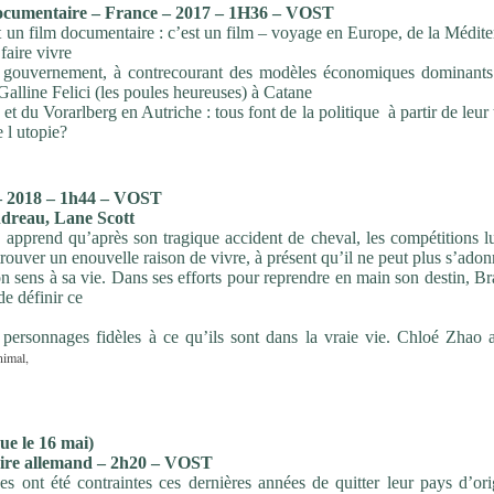
cumentaire – France – 2017 – 1H36 – VOST
 un film documentaire : c’est un film – voyage en Europe, de la Médite
faire vivre
on gouvernement, à contrecourant des modèles économiques dominants 
 Galline Felici (les poules heureuses) à Catane
 et du Vorarlberg en Autriche : tous font de la politique à partir de leur 
e l utopie?
– 2018 – 1h44 – VOST
ndreau, Lane Scott
apprend qu’après son tragique accident de cheval, les compétitions lu
trouver un enouvelle raison de vivre, à présent qu’il ne peut plus s’adon
son sens à sa vie. Dans ses efforts pour reprendre en main son destin, B
de définir ce
 personnages fidèles à ce qu’ils sont dans la vraie vie. Chloé Zhao 
nimal,
 le 16 mai)
re allemand – 2h20 – VOST
s ont été contraintes ces dernières années de quitter leur pays d’ori