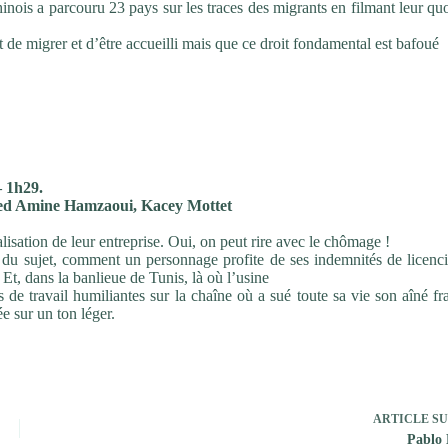
hinois a parcouru 23 pays sur les traces des migrants en filmant leur qu
t de migrer et d’être accueilli mais que ce droit fondamental est bafoué
 1h29.
ed Amine Hamzaoui, Kacey Mottet
lisation de leur entreprise. Oui, on peut rire avec le chômage !
 du sujet, comment un personnage profite de ses indemnités de licenc
Et, dans la banlieue de Tunis, là où l’usine
s de travail humiliantes sur la chaîne où a sué toute sa vie son aîné fr
e sur un ton léger.
ARTICLE
SU
Pablo 