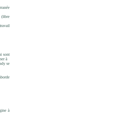
rranée
(libre
travail
i sont
ner à
rady se
aborde
gine à