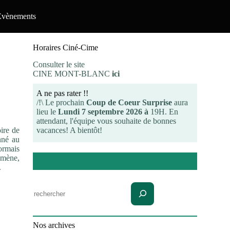
Evènements
Horaires Ciné-Cime
Consulter le site
CINE MONT-BLANC
ici
A ne pas rater !!
/!\ Le prochain
Coup de Coeur Surprise
aura
lieu le
Lundi 7 septembre 2026 à
19H. En
attendant, l'équipe vous souhaite de bonnes
vacances! A bientôt!
oire de
nné au
ormais
omène,
.
Rechercher
Nos archives