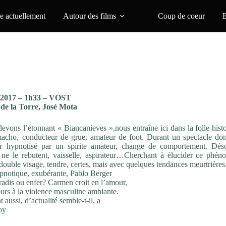
 actuellement
Autour des films
Coup de coeur
 2017 – 1h33 – VOST
de la Torre, José Mota
devons l’étonnant « Biancanieves »,nous entraîne ici dans la folle hist
acho, conducteur de grue, amateur de foot. Durant un spectacle do
er hypnotisé par un spirite amateur, change de comportement. Dés
ne le rebutent, vaisselle, aspirateur…Cherchant à élucider ce phén
uble visage, tendre, certes, mais avec quelques tendances meurtrières
pnotique, exubérante, Pablo Berger
radis ou enfer? Carmen croit en l’amour,
ours à la violence masculine ambiante.
 aussi, d’actualité semble-t-il, a
oy