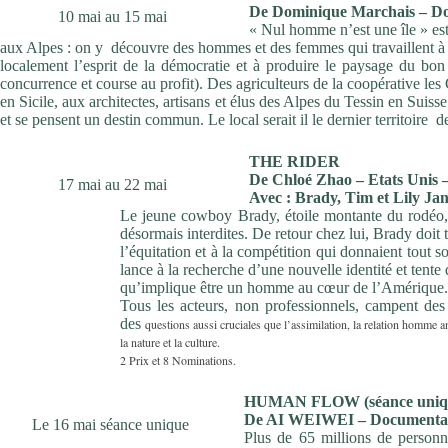
De Dominique Marchais – Do
10 mai au 15 mai
« Nul homme n’est une île » est
aux Alpes : on y découvre des hommes et des femmes qui travaillent à 
localement l’esprit de la démocratie et à produire le paysage du b
concurrence et course au profit). Des agriculteurs de la coopérative les
en Sicile, aux architectes, artisans et élus des Alpes du Tessin en Suisse
et se pensent un destin commun. Le local serait il le dernier territoire d
THE RIDER
De Chloé Zhao – Etats Unis 
17 mai au 22 mai
Avec : Brady, Tim et Lily Ja
Le jeune cowboy Brady, étoile montante du rodéo, 
désormais interdites. De retour chez lui, Brady doit 
l’équitation et à la compétition qui donnaient tout 
lance à la recherche d’une nouvelle identité et tente 
qu’implique être un homme au cœur de l’Amérique.
Tous les acteurs, non professionnels, campent des
des
questions aussi cruciales que l’assimilation, la relation homme a
la nature et la culture.
2 Prix et 8 Nominations.
HUMAN FLOW (séance unique
De AI WEIWEI – Documentai
Le 16 mai séance unique
Plus de 65 millions de personne