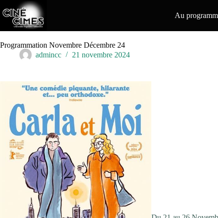
Passer
au
Au programme
contenu
Programmation Novembre Décembre 24
admincc
21 novembre 2024
Du 21 au 26 Novemb