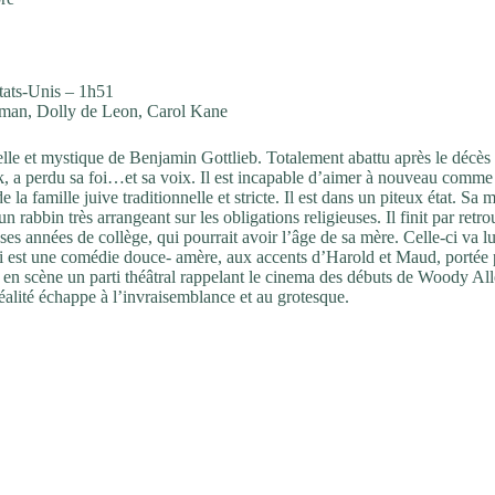
tats-Unis – 1h51
man, Dolly de Leon, Carol Kane
elle et mystique de Benjamin Gottlieb. Totalement abattu après le décès 
 a perdu sa foi…et sa voix. Il est incapable d’aimer à nouveau comme
a famille juive traditionnelle et stricte. Il est dans un piteux état. Sa m
rabbin très arrangeant sur les obligations religieuses. Il finit par retro
ses années de collège, qui pourrait avoir l’âge de sa mère. Celle-ci va lu
oi est une comédie douce- amère, aux accents d’Harold et Maud, portée 
se en scène un parti théâtral rappelant le cinema des débuts de Woody All
éalité échappe à l’invraisemblance et au grotesque.