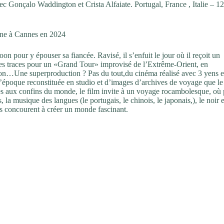
 Gonçalo Waddington et Crista Alfaiate. Portugal, France , Italie – 1
cène à Cannes en 2024
 pour y épouser sa fiancée. Ravisé, il s’enfuit le jour où il reçoit un
 ses traces pour un «Grand Tour» improvisé de l’Extrême-Orient, en
pon…Une superproduction ? Pas du tout,du cinéma réalisé avec 3 yens e
d’époque reconstituée en studio et d’images d’archives de voyage que le
lages aux confins du monde, le film invite à un voyage rocambolesque, où
la musique des langues (le portugais, le chinois, le japonais,), le noir e
les concourent à créer un monde fascinant.