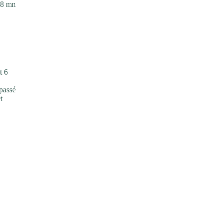
28 mn
t 6
 passé
t