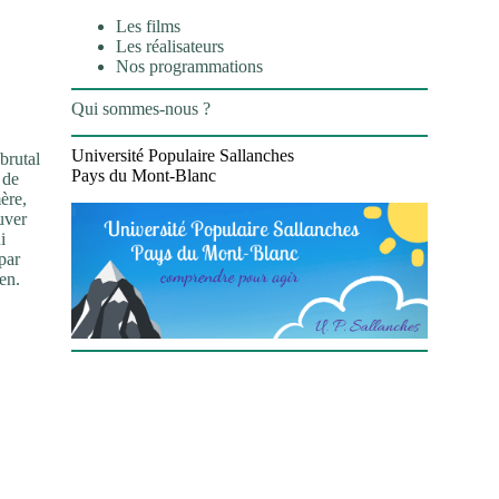
Les films
Les réalisateurs
Nos programmations
Qui sommes-nous ?
Université Populaire Sallanches
brutal
Pays du Mont-Blanc
 de
ère,
uver
i
par
en.