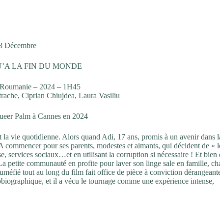
3 Décembre
U’A LA FIN DU MONDE
Roumanie – 2024 – 1H45
ache, Ciprian Chiujdea, Laura Vasiliu
ueer Palm à Cannes en 2024
t la vie quotidienne. Alors quand Adi, 17 ans, promis à un avenir dans l
 A commencer pour ses parents, modestes et aimants, qui décident de « l
se, services sociaux…et en utilisant la corruption si nécessaire ! Et bien
a petite communauté en profite pour laver son linge sale en famille, c
 tuméfié tout au long du film fait office de pièce à conviction dérangeant
autobiographique, et il a vécu le tournage comme une expérience intense,