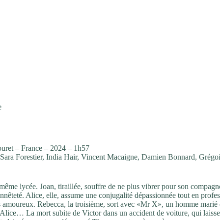
e
ret – France – 2024 – 1h57
 Sara Forestier, India Hair, Vincent Macaigne, Damien Bonnard, Grégo
 même lycée. Joan, tiraillée, souffre de ne plus vibrer pour son compag
onnêteté. Alice, elle, assume une conjugalité dépassionnée tout en profe
ges amoureux. Rebecca, la troisième, sort avec «Mr X», un homme marié
d’Alice… La mort subite de Victor dans un accident de voiture, qui laiss