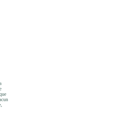
a
e
 que
hacun
e,