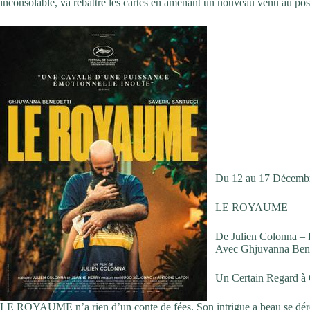
inconsolable, va rebattre les cartes en amenant un nouveau venu au p
Du 12 au 17 Décemb
LE ROYAUME
De Julien Colonna – 
Avec Ghjuvanna Bene
Un Certain Regard à
LE ROYAUME n’a rien d’un conte de fées. Son intrigue a beau se déroule