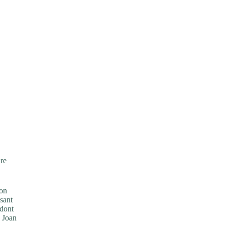
ire
non
ssant
 dont
e Joan