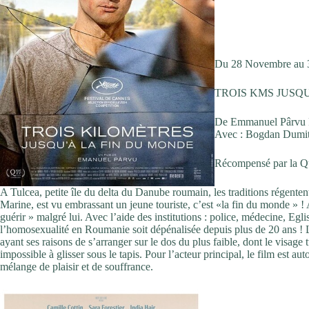
Du 28 Novembre au 
TROIS KMS JUSQ
De Emmanuel Pârvu 
Avec : Bogdan Dumitr
Récompensé par la Q
A Tulcea, petite île du delta du Danube roumain, les traditions régenten
Marine, est vu embrassant un jeune touriste, c’est «la fin du monde » !
guérir » malgré lui. Avec l’aide des institutions : police, médecine, Egli
l’homosexualité en Roumanie soit dépénalisée depuis plus de 20 ans ! L
ayant ses raisons de s’arranger sur le dos du plus faible, dont le visage
impossible à glisser sous le tapis. Pour l’acteur principal, le film est 
mélange de plaisir et de souffrance.