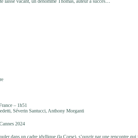
oste laissé vacant, un dénommé Thomas, auteur à succès…
re
France – 1h51
detti, Séverin Santucci, Anthony Morganti
 Cannes 2024
r dans un cadre idyllique (la Corse), s’ouvrir par une rencontre qui f