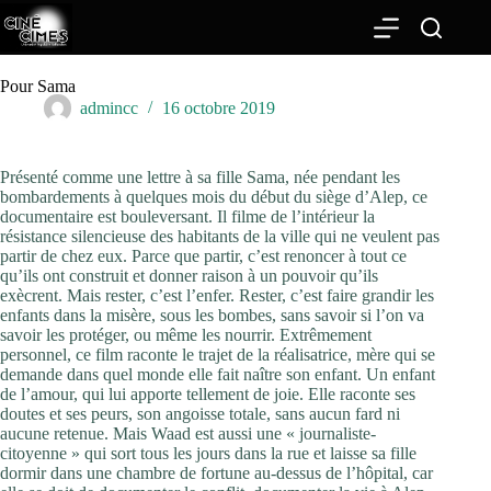
Passer
au
contenu
Pour Sama
admincc
16 octobre 2019
Présenté comme une lettre à sa fille Sama, née pendant les
bombardements à quelques mois du début du siège d’Alep, ce
documentaire est bouleversant. Il filme de l’intérieur la
résistance silencieuse des habitants de la ville qui ne veulent pas
partir de chez eux. Parce que partir, c’est renoncer à tout ce
qu’ils ont construit et donner raison à un pouvoir qu’ils
exècrent. Mais rester, c’est l’enfer. Rester, c’est faire grandir les
enfants dans la misère, sous les bombes, sans savoir si l’on va
savoir les protéger, ou même les nourrir. Extrêmement
personnel, ce film raconte le trajet de la réalisatrice, mère qui se
demande dans quel monde elle fait naître son enfant. Un enfant
de l’amour, qui lui apporte tellement de joie. Elle raconte ses
doutes et ses peurs, son angoisse totale, sans aucun fard ni
aucune retenue. Mais Waad est aussi une « journaliste-
citoyenne » qui sort tous les jours dans la rue et laisse sa fille
dormir dans une chambre de fortune au-dessus de l’hôpital, car