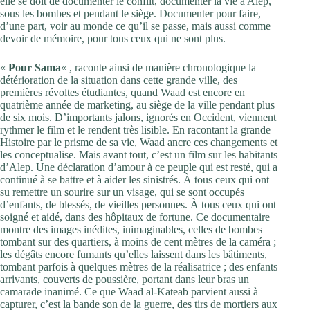
elle se doit de documenter le conflit, documenter la vie à Alep,
sous les bombes et pendant le siège. Documenter pour faire,
d’une part, voir au monde ce qu’il se passe, mais aussi comme
devoir de mémoire, pour tous ceux qui ne sont plus.
«
Pour Sama
« , raconte ainsi de manière chronologique la
détérioration de la situation dans cette grande ville, des
premières révoltes étudiantes, quand Waad est encore en
quatrième année de marketing, au siège de la ville pendant plus
de six mois. D’importants jalons, ignorés en Occident, viennent
rythmer le film et le rendent très lisible. En racontant la grande
Histoire par le prisme de sa vie, Waad ancre ces changements et
les conceptualise. Mais avant tout, c’est un film sur les habitants
d’Alep. Une déclaration d’amour à ce peuple qui est resté, qui a
continué à se battre et à aider les sinistrés. À tous ceux qui ont
su remettre un sourire sur un visage, qui se sont occupés
d’enfants, de blessés, de vieilles personnes. À tous ceux qui ont
soigné et aidé, dans des hôpitaux de fortune. Ce documentaire
montre des images inédites, inimaginables, celles de bombes
tombant sur des quartiers, à moins de cent mètres de la caméra ;
les dégâts encore fumants qu’elles laissent dans les bâtiments,
tombant parfois à quelques mètres de la réalisatrice ; des enfants
arrivants, couverts de poussière, portant dans leur bras un
camarade inanimé. Ce que Waad al-Kateab parvient aussi à
capturer, c’est la bande son de la guerre, des tirs de mortiers aux