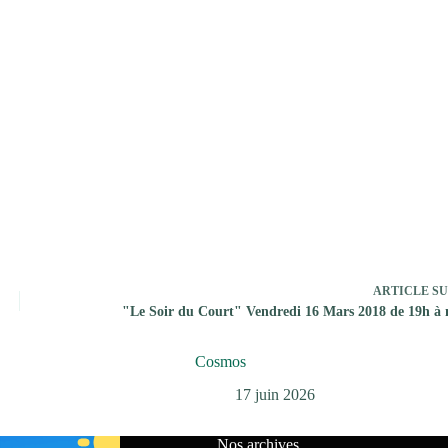
 elles secourent, elles hébergent,
ourrissent, elles réconfortent.
e citoyenne auprès d’ une personne
eptible d’être jugée comme un délit
n’est pas au goût du jour, où la peur
rte que la soif de découvrir, la
umière sur ces acteurs de l’ombre
une nouvelle ère, les garants de
ité de demain.
ARTICLE
SU
"Le Soir du Court" Vendredi 16 Mars 2018 de 19h à 
Cosmos
17 juin 2026
Nos archives