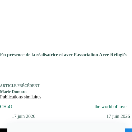
Vallée de la Roya, à Paris,
elles soignent, elles n
En cette période, où l’aid
exilée en détresse est susc
de solidarité , où l’accueil 
de l’étranger est plus fo
réalisatrice portent la l
devenus des résistants d’
l’human
En présence de la réalisatrice et avec l’association Arve Réfugiés
ARTICLE
PRÉCÉDENT
Marie Dumora
Publications similaires
CHaO
the world of love
17 juin 2026
17 juin 2026