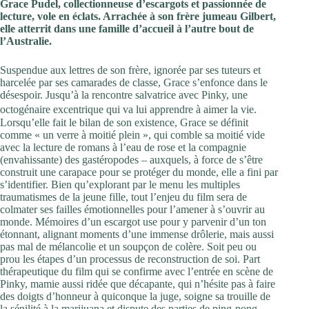
Grace Pudel, collectionneuse d’escargots et passionnée de
lecture, vole en éclats. Arrachée à son frère jumeau Gilbert,
elle atterrit dans une famille d’accueil à l’autre bout de
l’Australie.
Suspendue aux lettres de son frère, ignorée par ses tuteurs et
harcelée par ses camarades de classe, Grace s’enfonce dans le
désespoir. Jusqu’à la rencontre salvatrice avec Pinky, une
octogénaire excentrique qui va lui apprendre à aimer la vie.
Lorsqu’elle fait le bilan de son existence, Grace se définit
comme « un verre à moitié plein », qui comble sa moitié vide
avec la lecture de romans à l’eau de rose et la compagnie
(envahissante) des gastéropodes – auxquels, à force de s’être
construit une carapace pour se protéger du monde, elle a fini par
s’identifier. Bien qu’explorant par le menu les multiples
traumatismes de la jeune fille, tout l’enjeu du film sera de
colmater ses failles émotionnelles pour l’amener à s’ouvrir au
monde. Mémoires d’un escargot use pour y parvenir d’un ton
étonnant, alignant moments d’une immense drôlerie, mais aussi
pas mal de mélancolie et un soupçon de colère. Soit peu ou
prou les étapes d’un processus de reconstruction de soi. Part
thérapeutique du film qui se confirme avec l’entrée en scène de
Pinky, mamie aussi ridée que décapante, qui n’hésite pas à faire
des doigts d’honneur à quiconque la juge, soigne sa trouille de
la sénilité à la marijuana et dispute des parties de ping-pong