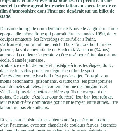
trajectoire et une vitesse inhabituelles. On prédit le même
sort et la même agréable désorientation au spectateur de ce
film d’atmosphère dont l’intrigue tiendrait sur un billet de
stade.
Dans une bourgade non identifiée de Nouvelle Angleterre à une
époque elle même floue qui pourrait être les années 1990, deux
équipes amateurs, les Riverdogs et les Adler’s Paint,
s’affrontent pour un ultime match. Dans l’autoradio d’un des
joueurs, la voix chevrotante de Frederick Wiseman (94 ans)
annonce la couleur : le terrain va être rasé pour faire place à une
école. Satanée jeunesse .
Ambiance de fin de partie et nostalgie à tous les étages, donc,
dans ce huis clos proustien déguisé en film de sport.
Car évidemment le baseball n’est pas le sujet. Tous plus ou
moins bedonnants, grisonnants, claudicants, les protagonistes
sont de piètes athlètes. Ils courent comme des pingouins et
s’enfilent plus de canettes de bières qu’ils ne marquent de
points. Ce stade, c’est leur cour de récré, leur bar, leur refuge,
leur raison d’être dominicale pour fuir le foyer, entre autres. Etre
là pour ne pas être ailleurs.
Et la saison choisie par les auteurs ne l’a pas été au hasard :
c’est l’automne, avec son chapelet de couleurs fauves, égrenées
et magnifiquement mises en valeur par le jeune réalisateur