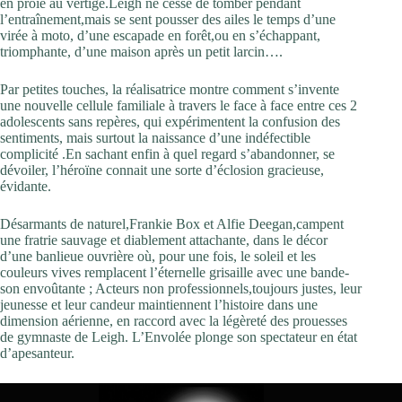
en proie au vertige.Leigh ne cesse de tomber pendant
l’entraînement,mais se sent pousser des ailes le temps d’une
virée à moto, d’une escapade en forêt,ou en s’échappant,
triomphante, d’une maison après un petit larcin….
Par petites touches, la réalisatrice montre comment s’invente
une nouvelle cellule familiale à travers le face à face entre ces 2
adolescents sans repères, qui expérimentent la confusion des
sentiments, mais surtout la naissance d’une indéfectible
complicité .En sachant enfin à quel regard s’abandonner, se
dévoiler, l’héroïne connait une sorte d’éclosion gracieuse,
évidante.
Désarmants de naturel,Frankie Box et Alfie Deegan,campent
une fratrie sauvage et diablement attachante, dans le décor
d’une banlieue ouvrière où, pour une fois, le soleil et les
couleurs vives remplacent l’éternelle grisaille avec une bande-
son envoûtante ; Acteurs non professionnels,toujours justes, leur
jeunesse et leur candeur maintiennent l’histoire dans une
dimension aérienne, en raccord avec la légèreté des prouesses
de gymnaste de Leigh. L’Envolée plonge son spectateur en état
d’apesanteur.