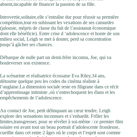
absent,incapable de financer la passion de sa fille.
Introvertie,solitaire,elle s’entraîne dur pour réussir sa première
compétition,tout en subissant les vexations de ses camardes
(jalousie, mépris de classe du fait de l’assistanat économique
dont elle bénéficie). Entre crise d ‘adolescence et honte de son
milieu social, Leigh se met à douter, perd sa concentration
jusqu’à gâcher ses chances.
Débarque de nulle part un demi-frère inconnu, Joe, qui va
bouleverser son existence.
La scénariste et réalisatrice écossaise Eva Riley,34 ans,
détourne quelque peu les codes du cinéma réaliste à
l’anglaise.La dimension sociale reste en filigrane dans ce récit
d’apprentissage intimiste ,où s’entrechoquent les élans et les
empêchements de l’adolescence.
Au contact de Joe, petit délinquant au cœur tendre, Leigh
explore des sensations inconnues et s’enhardit. Frôler les
limites,transgresser, pour se révéler à soi-même : ce premier film
solaire est avant tout un beau portrait d’adolescente frondeuse,
cueillie dans cet entre 2 âges où le corps et l’esprit sont comme