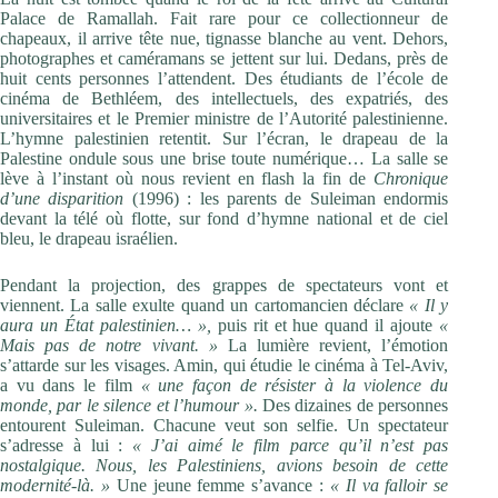
Palace de Ramallah. Fait rare pour ce collectionneur de
chapeaux, il arrive tête nue, tignasse blanche au vent. Dehors,
photographes et caméramans se jettent sur lui. Dedans, près de
huit cents personnes l’attendent. Des étudiants de l’école de
cinéma de Bethléem, des intellectuels, des expatriés, des
universitaires et le Premier ministre de l’Autorité palestinienne.
L’hymne palestinien retentit. Sur l’écran, le drapeau de la
Palestine ondule sous une brise toute numérique… La salle se
lève à l’instant où nous revient en flash la fin de
Chronique
d’une disparition
(1996) : les parents de Suleiman endormis
devant la télé où flotte, sur fond d’hymne national et de ciel
bleu, le drapeau israélien.
Pendant la projection, des grappes de spectateurs vont et
viennent. La salle exulte quand un cartomancien déclare
« Il y
aura un État palestinien… »,
puis rit et hue quand il ajoute
«
Mais pas de notre vivant. »
La lumière revient, l’émotion
s’attarde sur les visages. Amin, qui étudie le cinéma à Tel-Aviv,
a vu dans le film
« une façon de résister à la violence du
monde, par le silence et l’humour ».
Des dizaines de personnes
entourent Suleiman. Chacune veut son selfie. Un spectateur
s’adresse à lui :
« J’ai aimé le film parce qu’il n’est pas
nostalgique. Nous, les Palestiniens, avions besoin de cette
modernité-là. »
Une jeune femme s’avance :
« Il va falloir se