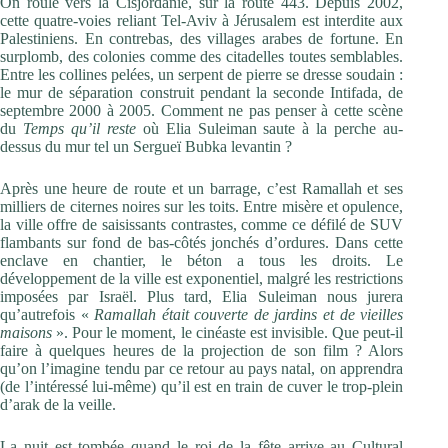
On roule vers la Cisjordanie, sur la route 443. Depuis 2002,
cette quatre-voies reliant Tel-Aviv à Jérusalem est interdite aux
Palestiniens. En contrebas, des villages arabes de fortune. En
surplomb, des colonies comme des citadelles toutes semblables.
Entre les collines pelées, un serpent de pierre se dresse soudain :
le mur de séparation construit pendant la seconde Intifada, de
septembre 2000 à 2005. Comment ne pas penser à cette scène
du
Temps qu’il reste
où Elia Suleiman saute à la perche au-
dessus du mur tel un Sergueï Bubka levantin ?
Après une heure de route et un barrage, c’est Ramallah et ses
milliers de citernes noires sur les toits. Entre misère et opulence,
la ville offre de saisissants contrastes, comme ce défilé de SUV
flambants sur fond de bas-côtés jonchés d’ordures. Dans cette
enclave en chantier, le béton a tous les droits. Le
développement de la ville est exponentiel, malgré les restrictions
imposées par Israël. Plus tard, Elia Suleiman nous jurera
qu’autrefois «
Ramallah était couverte de jardins et de vieilles
maisons
». Pour le moment, le cinéaste est invisible. Que peut-il
faire à quelques heures de la projection de son film ? Alors
qu’on l’imagine tendu par ce retour au pays natal, on apprendra
(de l’intéressé lui-même) qu’il est en train de cuver le trop-plein
d’arak de la veille.
La nuit est tombée quand le roi de la fête arrive au Cultural