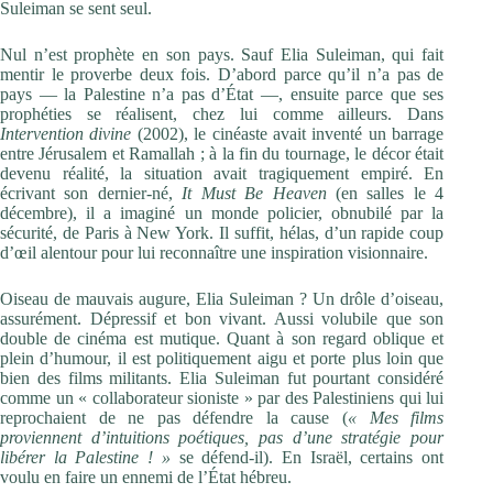
Suleiman se sent seul.
Nul n’est prophète en son pays. Sauf Elia Suleiman, qui fait
mentir le proverbe deux fois. D’abord parce qu’il n’a pas de
pays — la Palestine n’a pas d’État —, ensuite parce que ses
prophéties se réalisent, chez lui comme ailleurs. Dans
Intervention divine
(2002), le cinéaste avait inventé un barrage
entre Jérusalem et Ramallah ; à la fin du tournage, le décor était
devenu réalité, la situation avait tragiquement empiré. En
écrivant son dernier-né,
It Must Be Heaven
(en salles le 4
décembre), il a imaginé un monde policier, obnubilé par la
sécurité, de Paris à New York. Il suffit, hélas, d’un rapide coup
d’œil alentour pour lui reconnaître une inspiration visionnaire.
Oiseau de mauvais augure, Elia Suleiman ? Un drôle d’oiseau,
assurément. Dépressif et bon vivant. Aussi volubile que son
double de cinéma est mutique. Quant à son regard oblique et
plein d’humour, il est politiquement aigu et porte plus loin que
bien des films militants. Elia Suleiman fut pourtant considéré
comme un « collaborateur sioniste » par des Palestiniens qui lui
reprochaient de ne pas défen­dre la cause (
« Mes films
proviennent d’intuitions ­poétiques, pas d’une stratégie pour
libérer la Palestine ! »
se défend-il). En Israël, certains ont
voulu en faire un ennemi de l’État ­hébreu.