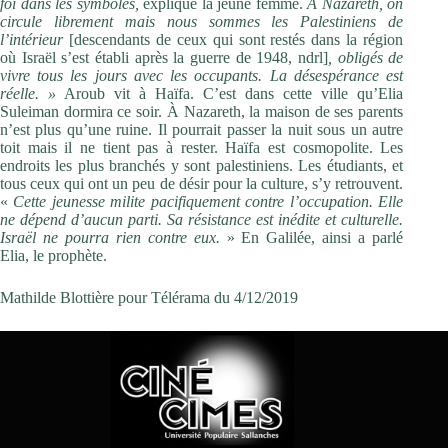
foi dans les symboles,
explique la jeune femme.
À Nazareth, on
circule librement mais nous sommes les Palestiniens de
l’intérieur
[descendants de ceux qui sont restés dans la région
où Israël s’est établi après la guerre de 1948, ndrl]
, obligés de
vivre tous les jours avec les occupants. La ­désespérance est
réelle. »
Aroub vit à Haïfa. C’est dans cette ville qu’Elia
Suleiman dormira ce soir. À Nazareth, la maison de ses parents
n’est plus qu’une ruine. Il pourrait passer la nuit sous un autre
toit mais il ne tient pas à rester. Haïfa est cosmopolite. Les
endroits les plus branchés y sont palestiniens. Les étudiants, et
tous ceux qui ont un peu de désir pour la culture, s’y retrouvent.
«
Cette jeunesse milite pacifiquement contre l’occupation. Elle
ne dépend d’aucun parti. Sa résistance est inédite et culturelle.
Israël ne pourra rien contre eux.
» En Galilée, ainsi a parlé
Elia, le prophète.
Mathilde Blottière pour Télérama du 4/12/2019