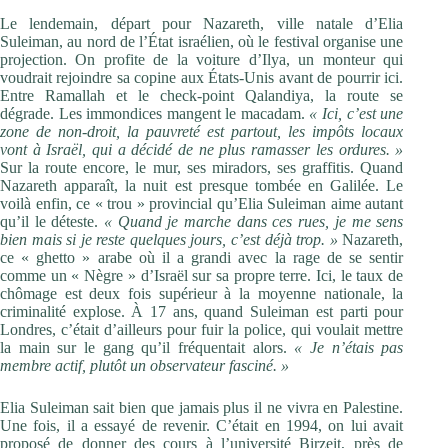
Le lendemain, départ pour Nazareth, ville natale d’Elia
Suleiman, au nord de l’État israélien, où le festival organise une
projection. On profite de la voiture d’Ilya, un monteur qui
voudrait rejoindre sa copine aux États-Unis avant de pourrir ici.
Entre Ramallah et le check-point Qalandiya, la route se
dégrade. Les immondices mangent le macadam.
« Ici, c’est une
zone de non-droit, la pauvreté est partout, les impôts ­locaux
vont à Israël, qui a décidé de ne plus ramasser les ­ordures. »
Sur la route encore, le mur, ses miradors, ses graffitis. Quand
Nazareth apparaît, la nuit est presque tombée en Galilée. Le
voilà enfin, ce « trou » provincial qu’Elia Suleiman aime autant
qu’il le déteste.
« Quand je marche dans ces rues, je me sens
bien mais si je reste quelques jours, c’est déjà trop. »
Nazareth,
ce « ghetto » arabe où il a grandi avec la rage de se sentir
comme un « Nègre » d’Israël sur sa propre terre. Ici, le taux de
chômage est deux fois supérieur à la moyenne nationale, la
criminalité explose. À 17 ans, quand Suleiman est parti pour
Londres, c’était d’ailleurs pour fuir la police, qui voulait mettre
la main sur le gang qu’il fréquentait alors.
« Je n’étais pas
membre actif, plutôt un observateur fasciné. »
Elia Suleiman sait bien que jamais plus il ne vivra en Palestine.
Une fois, il a essayé de revenir. C’était en 1994, on lui avait
proposé de donner des cours à l’université Birzeit, près de