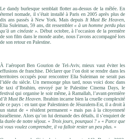
Le dandy burlesque semblait flotter au-dessus de la mêlée. En
éternel nomade, il s’était installé à Paris en 2005 après plus de
dix ans passés à New York. Mais depuis
It Must Be Heaven
,
Elia Suleiman, 59 ans, dit ressembler
« à un homme perdu plus
qu’à un cinéaste ».
Début octobre, à l’occasion de la première
de son film dans le monde arabe, nous l’avons accompagné lors
de son retour en Palestine.
Ramallah
À l’aéroport Ben Gourion de Tel-Aviv, mieux vaut éviter les
effusions de franchise. Déclarer que l’on doit se rendre dans les
territoires occupés pour rencontrer Elia Suleiman ne serait pas
l’idée du siècle. Un mensonge plus tard, nous voici donc dans
le taxi d’Ibrahim, envoyé par le Palestine ­Cinema Days, le
festival qui organise le soir même, à Ramallah, l’avant-première
d’
It Must Be Heaven
. Ibrahim incarne bien la cruelle complexité
de ce pays : en tant que Palestinien de Jésuralem-Est, il a droit à
un statut de « résident permanent » mais pas à la citoyenneté
israélienne. Alors qu’on lui demande des détails, il s’enquiert de
la durée de notre séjour. «
Trois jours, pourquoi ? »
«
Parce que
si vous voulez comprendre, il va falloir rester un peu plus.
»