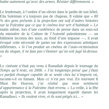
battre autrement qu’avec des armes. Résister différemment. »
Le lendemain, à l’ombre d’un olivier dans le jardin de son hôtel,
Elia Suleiman n’a toujours pas de chapeau. Il ­estime que
« 80
% des gens présents à la projection ont soif d’autres histoires
sur la Palestine que ce que le cinéma leur sert d’habitude ».
Le
matin même, lors d’une conférence de presse dans un sous-sol
du ministère de la Culture de l’Autorité palestinienne — un
bâtiment inconnu des taxis, au fond d’une impasse —, il avait
évoqué cette nécessité de ­parier sur des expressions artistiques
différentes.
« Si l’on produit un cinéma de l’auto-victimisation
ou du slogan, il ne faut pas s’étonner qu’on soit jugé là-dessus.
»
Le cinéaste n’était pas venu à Ramallah depuis le tournage du
Temps qu’il reste
, en 2008.
« J’ai longtemps pensé que j’étais
ce parfait étranger capable de se sentir chez lui n’importe où,
raconte-t-il en fumant.
Mais ce n’est pas vrai. En tournant
It
Must Be Heaven
, j’ai réalisé que mon sentiment
d’appartenance à la Palestine était revenu. »
La veille, à la fête
après la projection, il avait longuement regardé danser les
Ramallawi. «
Ils veulent vivre, et ils sont piégés ici…
»
Nazareth