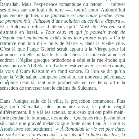
Ramallah. Mais l’expérience romantique du retour — cultiver
ses olives sur son lopin de terre —a tourné court. Aujourd’hui
plus encore qu’hier,
« ce fantasme est une cause perdue. Pour
la première fois, l’illusion d’une solution au conflit a disparu ».
Elia Suleiman refuse d’ailleurs qu’
It Must Be Heaven
soit
distribué en Israël.
« Tous ceux en qui je pouvais avoir de
l’espoir sont maintenant exilés dans leur propre pays. »
On le
retrouve non loin du « puits de Marie », dans la vieille ville.
C’est là que l’ange Gabriel serait apparu à la Vierge pour lui
annoncer qu’elle portait le fils de Dieu. Le ­cinéaste aime cet
endroit : l’église grecque orthodoxe à ­côté et la rue étroite qui
mène au café Al Reda, où il adore ­festoyer avec ses vieux amis,
la voix d’Oum Kalsoum en fond sonore. Et l’on se dit qu’un
jour la Ville sainte comptera peut-être un nouveau pèlerinage,
cinéphile celui-là, tant une promenade en ces lieux offre la
sensation de traverser tout le cinéma de Suleiman.
Dans l’unique salle de la ville, la projection commence. Plus
âgé qu’à Ramallah, plus populaire aussi, le public réagit
différemment. Il y a là les acteurs, tous ceux qui ont prêté main-
forte pendant le tournage, des amis… Quelques rires fusent bien
sûr, mais une gravité mélancolique flotte dans l’air. À la sortie,
Aroub livre son sentiment :
« À Ramallah la vie est plus dure,
ce sont les territoires occupés, mais ils ont la lutte collective, la