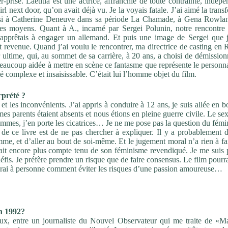
r-prise. Laetitia est une actrice, affranchie de toute contrainte,
indépe
irl next door, qu’on avait déjà vu. Je la voyais
fatale. J’ai aimé la trans
si à Catherine Deneuve dans
sa période
La Chamade
, à Gena Rowla
ses moyens.
Quant à A., incarné par Sergei Polunin, notre rencontre 
apprêtais à engager un allemand. Et puis une image de Sergei
que 
t revenue. Quand j’ai voulu le rencontrer, ma directrice
de casting en 
r ultime, qui, au sommet de sa carrière, à
20 ans, a choisi de démission
beaucoup aidée à mettre
en scène ce fantasme que représente le personn
té
complexe et insaisissable. C’était lui l’homme objet du film.
rprété
?
et les inconvénients. J’ai appris à conduire à 12 ans,
je suis allée en b
es parents étaient absents et nous
étions en pleine guerre civile. Le sex
femmes, j’en
porte les cicatrices… Je ne me pose pas la question du fém
 de ce livre est de ne pas chercher à expliquer.
Il y a probablement d
mme, et d’aller au bout de
soi-même. Et le jugement moral n’a rien à fai
ait
encore plus compte tenu de son féminisme revendiqué. Je me suis
éfis. Je préfère prendre un risque
que de faire consensus. Le film pourra
erai à personne
comment éviter les risques d’une passion amoureuse…
n 1992?
ux, entre un journaliste du Nouvel Observateur qui me traite
de «M