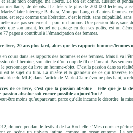
e et salue mon courage, ma liberté. Le ton est
donné, aussitôt et penda
ois insultants, de débats. Il a très
vite plus de 200 000 lecteurs, auss
el Marie-Claire interroge
Barbara, Monique Lang et d’autres femmes, c
verse,
est reçu comme une libération, c’est le récit, sans culpabilité,
sans
exuelle mais pas seulement – pour un homme.
Une passion libre, sans d
 âgée que son amant,
lequel ne partage en rien ses goûts, est un éléme
de
77 pages a contribué à l’émancipation des
femmes.
tre
livre,
20
ans
plus
tard,
alors
que
les
rapports
hommes/femmes
 en cours dans les rapports des hommes et des
femmes. Mais il va l’êtr
sion de l’héroïne, son attente d’un
coup de fil de l’amant. Pas seulem
ns le personnage
du
livre
un
homme-objet.
C’est
la
passion
dans
sa
réalit
ui est le sujet du film. La misère et la grandeur de ce
qui traverse, t
ndatrice du MLF, dans l’article de
Marie-Claire évoqué plus haut, «
ref
ccès de ce livre, c’est que la passion absolue – telle
que je la dé
te
passion
absolue
soit
encore possible aujourd’hui
?
peut-être moins qu’auparavant, parce qu’elle incarne le
désordre, la mis
2012, donnée pendant le festival de La Rochelle : ´Mes courts expérime
ttent en scène un univers intime, comme un organigramme. La sér