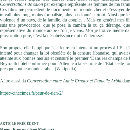
Conversations de salon
par exemple représente les femmes de ma famil
Ces films me permettent de documenter un monde cher et d’essayer des
travail plus long, moins formaliste, plus passionné surtout. Ainsi que l
violence d’un pays, de la famille, du couple… Mais en général mes fil
suis une provocatrice, que je pose la caméra là ou ça dérange, que 
représentative du monde arabe d’où je viens. Moi je trouve même dans 
provocation pure, c’est la désobéissance qui m’intéresse.’
Son propos, elle l’applique à la lettre en intentant un procès à l’État
intenté pour changer la loi obsolète de la censure libanaise, qui avait
atteinte aux bonnes mœurs et censuré le premier ‘Dans les champs de ba
Beyrouth hôtel confirmée pour ´Atteinte à la sécurité de l’Etat’ cette fo
presque tout le monde arabe. (Wikipedia)
A lire aussi: la
Conversation entre Annie Ernaux et Danielle Arbid
dans
https://cinecimes.fr/peur-de-rien-2/
ARTICLE
PRÉCÉDENT
Naomi Kawase (True Mothers)