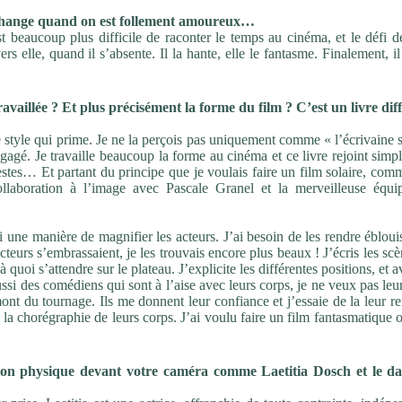
change quand on est follement amoureux…
st beaucoup plus difficile de raconter le temps au cinéma, et le
défi d
ers elle, quand il s’absente. Il la hante, elle le
fantasme. Finalement, il
ravaillée ? Et plus précisément la forme du
film
? C’est un livre diff
e style qui prime. Je
ne la perçois pas uniquement comme
«
l’écrivaine 
gagé.
Je travaille beaucoup la forme au cinéma et ce livre rejoint
simp
gestes… Et partant du principe que je
voulais faire un film solaire, co
ollaboration à l’image avec Pascale Granel et la
merveilleuse équi
 une manière de magnifier les acteurs. J’ai besoin de les rendre
ébloui
 acteurs s’embrassaient, je les trouvais encore plus
beaux
! J’écris les sc
à quoi s’attendre sur le
plateau. J’explicite les différentes positions, et a
ssi des comédiens qui sont à l’aise avec leurs corps, je ne veux
pas leu
ont du tournage. Ils me donnent leur confiance
et j’essaie de la leur r
r la chorégraphie de leurs
corps. J’ai voulu faire un film fantasmatique 
ion physique devant votre caméra comme Laetitia
Dosch et le d