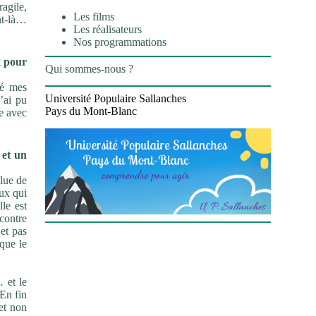
agile,
Les films
t-
là…
Les réalisateurs
Nos programmations
 pour
Qui sommes-nous ?
é mes
Université Populaire Sallanches
j’ai pu
Pays du Mont-Blanc
e avec
 et un
lue de
eux qui
lle est
ncontre
,
et pas
 que le
 et le
En fin
et non