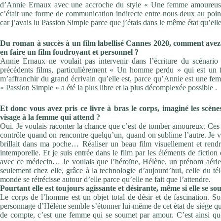
d’Annie Ernaux
avec une accroche du style «
Une femme amoureus
c’était
une forme de communication indirecte entre nous deux au poi
car j’avais lu
Passion Simple
parce que j’étais dans le même
état qu’elle
Du roman à succès à un film labellisé Cannes 2020, comment
avez
en faire un film foudroyant et personnel ?
Annie Ernaux ne voulait pas intervenir dans l’écriture du scénari
précédents films, particulièrement «
Un homme perdu »
qui est un 
m’affranchir du grand écrivain qu’elle est, parce
qu’Annie est une femm
«
Passion Simple »
a été la plus libre
et la plus décomplexée possible .
Et donc vous avez pris ce livre à bras le corps, imaginé les
scène
visage à la femme qui attend
?
Oui. Je voulais raconter la chance que c’est de tomber amoureux.
Ces
contrôle quand on rencontre quelqu’un, quand on
sublime l’autre. Je 
brillait dans ma poche… Réaliser un
beau film visuellement et ren
intemporelle.
Et je suis entrée dans le film par les éléments de fiction 
avec
ce médecin… Je voulais que l’héroïne, Hélène, un prénom aéri
seulement chez elle, grâce à la technologie d’aujourd’hui,
celle du té
monde se rétrécisse autour d’elle parce qu’elle
ne fait que l’attendre.
Pourtant elle est toujours agissante et désirante, même si
elle se s
Le corps de l’homme est un objet total de désir et de fascination.
So
personnage d’Hélène semble s’étonner lui-même
de cet état de siège qu
de compte, c’est une femme
qui se soumet par amour. C’est ainsi que