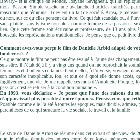
Bovary» et la critique du Monde, Josyane Savigneau,
qui lui répliqu
mois,
Passion Simple
suscite une
avalanche d’articles tranchés, parf
masculins que féminins.
Il devient un fait de société. Ainsi, le mensu
ou non, sur
ce qu’elles pensent du livre. Ce qui fait scandale ou, à l’in
sans plainte, sans lyrisme non plus, par une femme
de sa passion – s
lien. Que cette femme soit
écrivaine et professeure, de 13 ans plus
bouscule
les représentations traditionnelles. Je pense que ce petit livre 
Comment
avez-vous
perçu
le
film
de
Danielle
Arbid
adapté
de
vo
bouleversés
?
Ce que montre le film ne peut pas être évalué à l’aune des
changements
suis sûre, il l’était déjà il y a vingt ans
quand on me reprochait la soumis
féministes et d’ailleurs
certaines d’entre elles, à l’inverse, voyaient da
son caractère inexplicable, fou, et tout ce à quoi elle donne
accès, q
fugitivement, une vie. Je me rappelle ces
mots d’Antoinette Fouque, fo
passion, c’est se refuser
à la condition humaine
».
En 1993, vous déclariez «
Je pense que l’une des raisons
du su
n’apparaissait plus possible à notre
époque».
Pensez-vous
que
cet
Possible comme elle l’a été à toutes les époques, mais dicible,
admise, 
parenthèses de ce qui structure la vie
sociale, le travail et la famille
Danielle Arbid
Le style de Danielle Arbid se résume dans cet extrait d’interview de 
que je réalise depuis des années entre deux longs métrages, me