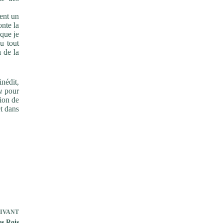
ent un
onte la
que je
u tout
 de la
inédit,
u
pour
tion de
et dans
IVANT
es Rois