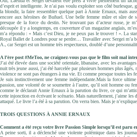
Oui, Laetitia et Sergei devaient être prêts à vivre pleinement un
lâche
d’esprit et intelligente. Je n’ai pas voulu exploiter son
côté burlesque, g
la blondir, la faire ressembler
quelque part à Annie Ernaux, mais aus
encore aux héroïnes
de Buñuel. Une belle femme mûre et sûre de 
presque de la force du destin. Ne trouvant pas d’acteur russe, je
m’
découpée il y a longtemps, en couverture d’un magazine
anglais, m’es
m’a répondu
: «
Mais c’est Dieu, je ne peux
pas le trouver
!
». La sta
Royal Ballet de Londres pour
se perdre… Travailler avec Sergei m’a 
A., car
Sergei est un homme très respectueux, doublé d’une personnali
A l’ère post #MeToo, ne craignez-vous pas que le film soit
mal inte
J’ai été élevée dans une société orientale, libanaise, avec les
avantages 
nuit très jeune aussi, j’ai été harcelée par
plusieurs hommes plus âgés, m
violence ne sont pas
étrangers à ma vie. Et comme presque toutes les 
Je suis instinctivement une femme indépendante.
Mais la force ultime
passion, une volonté de se soumettre
à l’autre, qu’il soit homme ou fe
comme le
déclarait Annie Ernaux à la parution du livre, ce qui m’attir
cette injonction en écrivant le scénario.
Mais naturellement, j’aime les d
attaqué. Le livre l’a
été à sa parution. On verra bien. Mais je n’expliqu
TROIS QUESTIONS À
ANNIE ERNAUX
Comment a été reçu votre livre
Passion Simple
lorsqu’il est paru
e
A peine sorti, il a déclenché une violente polémique dans les
journa