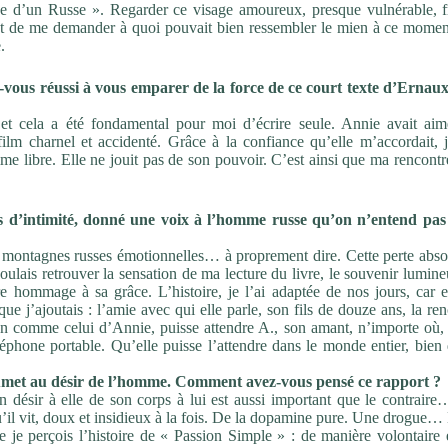
e d’un Russe
».
Regarder ce visage amoureux, presque vulnérable, fr
nt de
me demander à quoi pouvait bien ressembler le mien à ce momen
.
-vous réussi à vous emparer de la force de ce court texte
d’Ernaux
o
et cela a été fondamental pour moi d’écrire seule. Annie avait
aim
film charnel et accidenté. Grâce à la confiance qu’elle
m’accordait, 
e libre. Elle ne jouit pas de son pouvoir.
C’est ainsi que ma rencontr
s d’intimité, donné une voix à l’homme russe qu’on
n’entend pas
 montagnes russes émotionnelles… à proprement dire. Cette
perte abso
voulais retrouver la sensation de ma lecture du
livre, le souvenir lumin
dre hommage à sa grâce.
L’histoire, je l’ai adaptée de nos jours, car e
que j’ajoutais :
l’amie avec qui elle parle, son fils de douze ans, la re
en
comme celui d’Annie, puisse attendre A., son amant, n’importe où
léphone portable. Qu’elle puisse l’attendre dans le monde
entier, bien
oumet au désir de l’homme. Comment avez-vous
pensé ce rapport
?
n désir à elle de son corps à lui est aussi important que le
contraire…
’il vit, doux et insidieux à la fois. De la
dopamine pure. Une drogue… 
 je perçois l’histoire de «
Passion Simple »
: de manière volontaire 