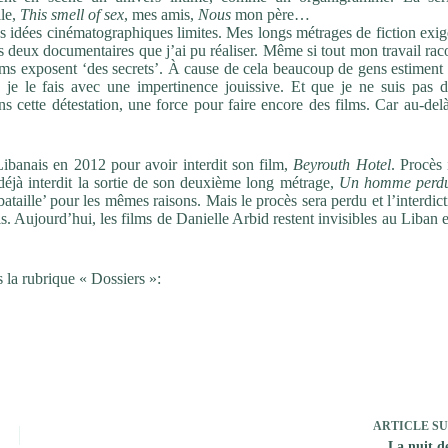
le,
This smell of sex
, mes amis,
Nous
mon père…
 idées cinématographiques limites. Mes longs métrages de fiction exig
es deux documentaires que j’ai pu réaliser. Même si tout mon travail rac
ms exposent ‘des secrets’. À cause de cela beaucoup de gens estiment 
je le fais avec une impertinence jouissive. Et que je ne suis pas d
cette détestation, une force pour faire encore des films. Car au-delà
 Libanais en 2012 pour avoir interdit son film,
Beyrouth Hotel
. Procès 
 déjà interdit la sortie de son deuxième long métrage,
Un homme perd
taille’ pour les mêmes raisons. Mais le procès sera perdu et l’interdic
is. Aujourd’hui, les films de Danielle Arbid restent invisibles au Liban 
 la rubrique « Dossiers »:
ARTICLE
SU
La nuit d