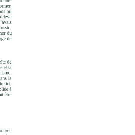
ndante
former,
nds ou
relève
j’avais
Russie,
ner du
age de
oîte de
e et la
inisme.
ans la
re ici,
pliée à
it être
adame