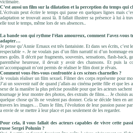
victimaire.
C’est aussi un film sur la dilatation et la perception du
temps qui 
L’écrivain peut écrire le temps qui passe en quelques lignes mais
c’e
adaptation se trouvait aussi là. Il fallait illustrer sa
présence à lui à trav
elle tout le temps, même lors de
ses absences..
La
bande
son
qui
rythme
l’élan
amoureux,
comment
l’avez-vous t
adapter…
Je pense qu’Annie Ernaux est très fantaisiste. Et dans ses écrits,
c’est l
respectable
». Je ne voulais pas d’un film
narratif ni d’un hommage
en
mes
goûts.
Il
décrit
par
fragments,
souvenirs,
sensations, flash-back, 
parenthèse heureuse, il
devait y avoir des chansons.
Et puis la c
m’accompagnait m’ont permis de réaliser
le film dont je rêvais.
Comment
vous
êtes-vous
confrontée
à
ces
scènes
charnelles ?
Je voulais réaliser un film sexuel. Filmer des corps représente pour
moi
J’ai un souvenir naïf de quand j’allais au cinéma petite
fille et que les
sexe de la manière la plus précise
possible pour que les acteurs sachent 
tournage
je leur montre des photos, des extraits de films… Je choisis
au
quelque chose qu’ils ne veulent pas donner. Cela se
décide bien en am
travers les images… Dans le film,
l’évolution de leur passion passe pa
a envie de se
mettre à leur place et pas seulement de les regarder.
Pour cela, il vous fallait des acteurs capables de vivre cette
pass
russe Sergei Polunin
?