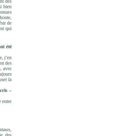
nt des
i bien
onnues
 honte,
ésir de
nt qui
ont
été
e, j’en
ent des
é,
avec
oujours
user la
cris –
e entre
ntaux,
ie des