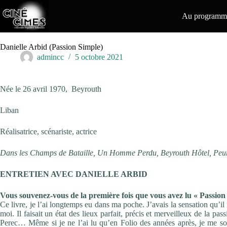
Passer
au
Au programme
contenu
Danielle Arbid (Passion Simple)
admincc
5 octobre 2021
Née le 26 avril 1970, Beyrouth
Liban
Réalisatrice, scénariste, actrice
Dans les Champs de Bataille, Un Homme Perdu, Beyrouth Hôtel, Peur
ENTRETIEN AVEC
DANIELLE ARBID
Vous souvenez-vous de la première fois que vous avez lu «
Passion
Ce livre, je l’ai longtemps eu dans ma poche. J’avais la sensation
qu’il
moi. Il faisait un état des lieux parfait,
précis et merveilleux de la pas
Perec… Même si je ne
l’ai lu qu’en Folio des années après, je me s