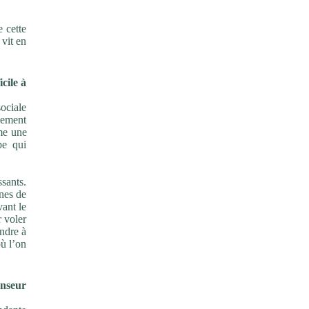
e cette
 vit en
icile à
sociale
lement
mme une
pe qui
ssants.
ènes de
vant le
r voler
endre à
où l’on
anseur