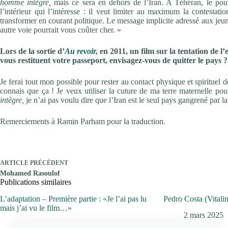
homme intègre,
mais ce sera en dehors de l’Iran. A Téhéran, le pouv
l’intérieur qui l’intéresse : il veut limiter au maximum la contestati
transformer en courant politique. Le message implicite adressé aux jeun
autre voie pourrait vous coûter cher. »
Lors de la sortie d’
Au revoir,
en 2011, un film sur la tentation de l’
vous restituent votre passeport, envisagez-vous de quitter le pays ?
Je ferai tout mon possible pour rester au contact physique et spirituel d
connais que ça ! Je veux utiliser la cuture de ma terre maternelle p
intègre,
je n’ai pas voulu dire que l’Iran est le seul pays gangrené par l
Remerciements à Ramin Parham pour la traduction.
ARTICLE
PRÉCÉDENT
Mohamed Rasoulof
Publications similaires
L’adaptation – Première partie : «Je l’ai pas lu
Pedro Costa (Vitali
mais j’ai vu le film…»
2 mars 2025
3 mars 2025