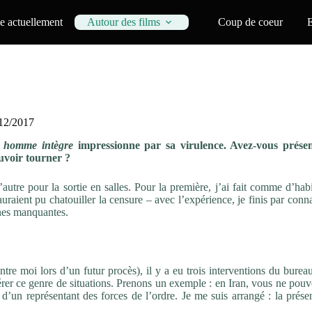
 actuellement
Autour des films
Coup de coeur
/12/2017
 homme intègre
impressionne par sa virulence. Avez-vous prése
ouvoir tourner ?
’autre pour la sortie en salles. Pour la première, j’ai fait comme d’hab
uraient pu chatouiller la censure – avec l’expérience, je finis par conna
cènes manquantes.
ontre moi lors d’un futur procès), il y a eu trois interventions du burea
 gérer ce genre de situations. Prenons un exemple : en Iran, vous ne pou
d’un représentant des forces de l’ordre. Je me suis arrangé : la prése