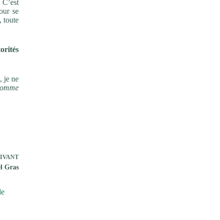
 C’est
pour se
, toute
torités
, je ne
homme
IVANT
l Gras
de