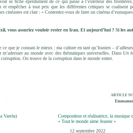
oir se fiche éperdument de ce qui passe à l’extérieur des frontières.
on et empêcher à tout prix que les différentes critiques se coalisent 
es cinéastes est clair : « Contentez-vous de faire un cinéma d’eunuques
exil, vous assuriez vouloir rester en Iran. Et aujourd’hui ? Si les au
e ce que je connais le mieux : ma culture en tant qu’Iranien – d’ailleurs
our m’adresser au monde avec des thématiques universelles. Dans
Un 
a corruption. On trouve de la corruption dans le monde entier.
ARTICLE
SU
Emmanue
na Varela)
Compositeur et réalisatrice, la musique 
« Tout le monde aime Jeanne »
12 septembre 2022