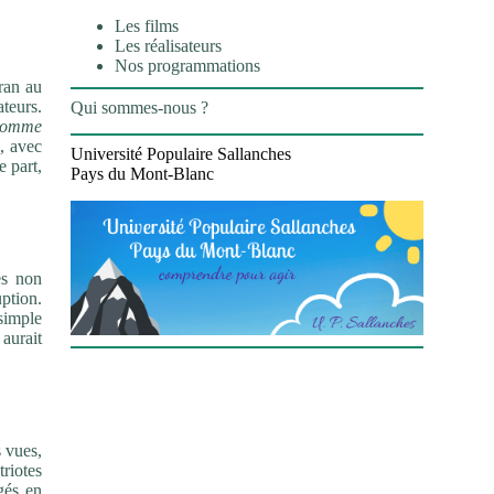
Les films
Les réalisateurs
Nos programmations
ran au
ateurs.
Qui sommes-nous ?
homme
, avec
Université Populaire Sallanches
e part,
Pays du Mont-Blanc
es non
uption.
 simple
 aurait
 vues,
riotes
gés en