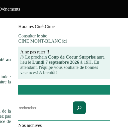
Evènements
Horaires Ciné-Cime
Consulter le site
CINE MONT-BLANC
ici
A ne pas rater !!
/!\ Le prochain
Coup de Coeur Surprise
aura
nté au
lieu le
Lundi 7 septembre 2026 à
19H. En
attendant, l'équipe vous souhaite de bonnes
vacances! A bientôt!
itude :
ître la
Rechercher
u de la
vez pas
nce de
Nos archives