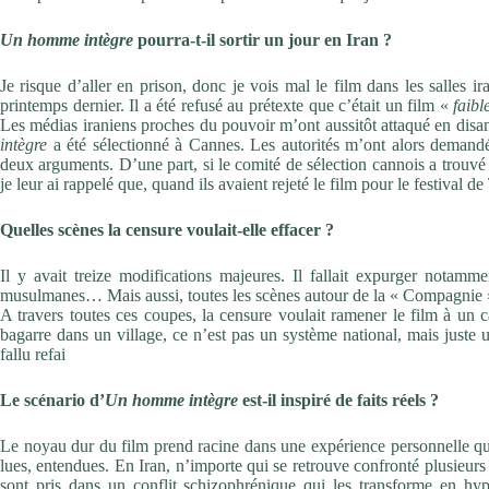
Un homme intègre
pourra-t-il sortir un jour en Iran ?
Je risque d’aller en prison, donc je vois mal le film dans les salles i
printemps dernier. Il a été refusé au prétexte que c’était un film «
faibl
Les médias iraniens proches du pouvoir m’ont aussitôt attaqué en disan
intègre
a été sélectionné à Cannes. Les autorités m’ont alors demand
deux arguments. D’une part, si le comité de sélection cannois a trouvé 
je leur ai rappelé que, quand ils avaient rejeté le film pour le festival de
Quelles scènes la censure voulait-elle effacer ?
Il y avait treize modifications majeures. Il fallait expurger notamme
musulmanes… Mais aussi, toutes les scènes autour de la « Compagnie » 
A travers toutes ces coupes, la censure voulait ramener le film à un c
bagarre dans un village, ce n’est pas un système national, mais juste u
fallu refai
Le scénario d’
Un homme intègre
est-il inspiré de faits réels ?
Le noyau dur du film prend racine dans une expérience personnelle qu
lues, entendues. En Iran, n’importe qui se retrouve confronté plusieu
sont pris dans un conflit schizophrénique qui les transforme en hyp