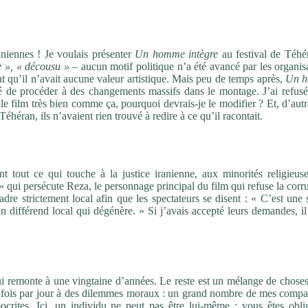
raniennes ! Je voulais présenter
Un homme intègre
au festival de Téhé
e »,
« décousu »
– aucun motif politique n’a été avancé par les organis
t qu’il n’avait aucune valeur artistique. Mais peu de temps après,
Un 
é de procéder à des changements massifs dans le montage. J’ai refusé
le film très bien comme ça, pourquoi devrais-je le modifier ? Et, d’autr
 Téhéran, ils n’avaient rien trouvé à redire à ce qu’il racontait.
nt tout ce qui touche à la justice iranienne, aux minorités religieus
qui persécute Reza, le personnage principal du film qui refuse la corr
adre strictement local afin que les spectateurs se disent : « C’est une
n différend local qui dégénère. » Si j’avais accepté leurs demandes, il
i remonte à une vingtaine d’années. Le reste est un mélange de choses
rs fois par jour à des dilemmes moraux : un grand nombre de mes compat
ocrites. Ici, un individu ne peut pas être lui-même : vous êtes obli