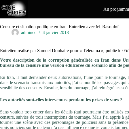
Passer
au
Au programme
contenu
Censure et situation politique en Iran. Entretien avec M. Rasoulof
admincc
4 janvier 2018
Entretien réalisé par Samuel Douhaire pour « Télérama », publié le 05
Votre description de la corruption généralisée en Iran dans
Un
bureau de la censure une version édulcorée du scénario afin de p
En Iran, il faut demander deux autorisations, l’une pour le tournage, l
dans le scénario transmis aux autorités, j’ai camouflé les passages qui a
sensibilité des censeurs. Ensuite, lors du tournage, j’ai réintégré les s
Les autorités sont-elles intervenues pendant les prises de vues ?
Sans vouloir trop entrer dans les détails (qui pourraient être utilisés c
censure, suivies de trois interruptions du tournage. Mais j’ai appris à
tourner une scène avec des personnages de policiers sans la présence 
vrais policiers sur le plateau n’a pas influencé ce que je voulais tourner.