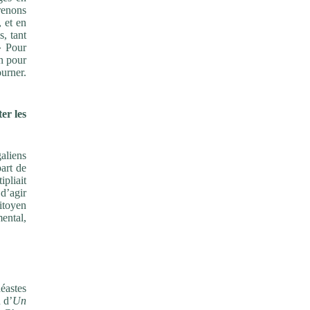
renons
 et en
s, tant
» Pour
on pour
ourner.
er les
aliens
part de
pliait
d’agir
itoyen
ental,
néastes
 d’
Un