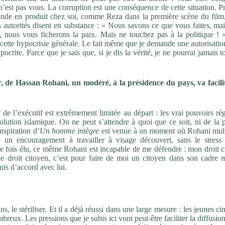
est pas vous. La corruption est une conséquence de cette situation. P
onde en produit chez soi, comme Reza dans la première scène du film,
s autorités disent en substance : « Nous savons ce que vous faites, mai
c, nous vous ficherons la paix. Mais ne touchez pas à la politique ! 
à cette hypocrisie générale. Le fait même que je demande une autorisati
ocrite. Parce que je sais que, si je dis la vérité, je ne pourrai jamais t
r, de Hassan Rohani, un modéré, à la présidence du pays, va facilit
 l’exécutif est extrêmement limitée au départ : les vrai pouvoirs rég
olution islamique. On ne peut s’attendre à quoi que ce soit, ni de la 
nspiration d’
Un homme intègre
est venue à un moment où Rohani multi
 un encouragement à travailler à visage découvert, sans le stress 
e fois élu, ce même Rohani est incapable de me défendre : mon droit c
e droit citoyen, c’est pour faire de moi un citoyen dans son cadre m
uis d’accord avec lui.
, le stériliser. Et il a déjà réussi dans une large mesure : les jeunes ci
eux. Les pressions que je subis ici vont peut-être faciliter la diffusion