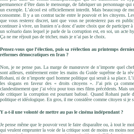
permanence d’être dans le mensonge, de fabriquer un personnage qui n’
un exemple. L’alcool est officiellement interdit. Mais beaucoup de m
consomme. Il y a un contrat tacite entre le pouvoir et les citoyens. Le
que vous resterez discret, tant que vous ne protesterez pas en publi
continuer à vivre, un Iranien n’a donc d’autre choix que de participer 
un scénario dans lequel je parle de la corruption est, en soi, un acte hyp
Ça ne me réjouit pas de tricher, mais je n’ai pas le choix.
Pensez-vous que l’élection, puis sa réélection au printemps dernie
réformes démocratiques en Iran ?
Non, je ne pense pas. La marge de manœuvre de n’importe quel chef de
sont ailleurs, entièrement entre les mains du Guide suprême de la rév
Rohani, ni de n’importe quel homme politique qui serait à sa place. L’i
les slogans en faveur des « droits citoyens ». J’ai pris ça comme
clandestinement que j’ai vécu pour tous mes films précédents. Mais un
de critiquer la corruption est pourtant bafoué. Quand Rohani parle d
politique et idéologique. En gros, il me considère comme citoyen si je s
Y a-t-il une volonté de mettre au pas le cinéma indépendant ?
Je pense même que le pouvoir veut le faire disparaître ou, à tout le moins
qui veulent emprunter la voie de la critique sont de moins en moins nombr