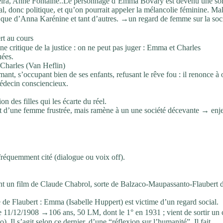
iveira, Anne Fontaine..Le personnage d’Emma Bovary est devenu une sor
ial, donc politique, et qu’on pourrait appeler la mélancolie féminine. Ma
que d’Anna Karénine et tant d’autres. →un regard de femme sur la socié
rt au cours
ne critique de la justice : on ne peut pas juger : Emma et Charles
ées.
: Charles (Van Heflin)
mant, s’occupant bien de ses enfants, refusant le rêve fou : il renonce à 
médecin consciencieux.
 des filles qui les écarte du réel.
t d’une femme frustrée, mais ramène à un une société décevante → enj
fréquemment cité (dialogue ou voix off).
talement un film de Claude Chabrol, sorte de Balzaco-Maupassanto-Flaubert 
de Flaubert : Emma (Isabelle Huppert) est victime d’un regard social.
e 11/12/1908 →106 ans, 50 LM, dont le 1° en 1931 ; vient de sortir un 
Il s’agit selon ce dernier, d’une “réflexion sur l’humanité”. Il fait