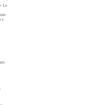
 « La
note
n a
ant.
u