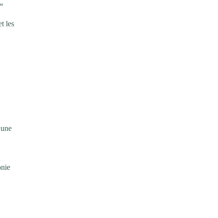
 «
t les
t une
onie