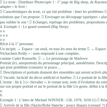
 Le texte : Distribuer Photocopie 1 : 1° page de Big sleep, de Raymond
adapter » le livre ;
 Caractéristiques du texte, ce qui fait problème : lister les problèmes 
solutions que l’on propose.  Envisager un découpage (quelques « plans
pas oublier le son !  Echanges, repérage des problèmes, propositions s
4. Exemple 1 : Le grand sommeil (Big Sleep)
o o
o o o
o o
Récit à la 1° personne.
Un incipit; → Espace : un seuil, en tous les sens du terme  → Espac
Nichachien Reilly » : nom emprunté à une comptine,
comme Cadet Rousselle.  → Le personnage de Marlowe
Portrait (ici, autoportrait) du personnage principal, autodérision. Descri
qui pose problème (censure): le pouce…
 Descriptions et portraits donnent des ensembles qui seront activés plus 
 Vacuité, facticité du décor artificiel et funèbre.  Le portrait de la fill
L’ironie : fin § 3 (« chevalier », le roman noir, sorte d’évolution du 
sur son propre portrait et sur le portrait de la fille Un genre, défini à la 
a.
b.
Exemple 1 : L’intro de Michael WINNER : GB, 1978, 1h50 (1)  Réaction
 Arrivée de la fille (Slacks/Robe blanche ; pouce disparu (censuré 