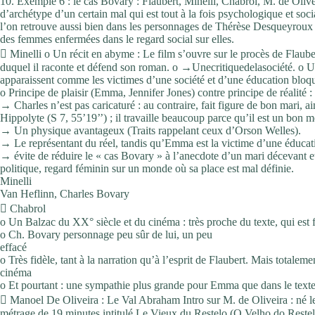
10. Exemple 6 : le cas Bovary : Flaubert, Minelli, Chabrol, M. de Ol
d’archétype d’un certain mal qui est tout à la fois psychologique et soc
l’on retrouve aussi bien dans les personnages de Thérèse Desqueyroux 
des femmes enfermées dans le regard social sur elles.
 Minelli o Un récit en abyme : Le film s’ouvre sur le procès de Flaube
duquel il raconte et défend son roman. o →Unecritiquedelasociété. o U
apparaissent comme les victimes d’une société et d’une éducation bloqu
o Principe de plaisir (Emma, Jennifer Jones) contre principe de réalité 
→ Charles n’est pas caricaturé : au contraire, fait figure de bon mari, ai
Hippolyte (S 7, 55’19’’) ; il travaille beaucoup parce qu’il est un bon 
→ Un physique avantageux (Traits rappelant ceux d’Orson Welles).
→ Le représentant du réel, tandis qu’Emma est la victime d’une éducation
→ évite de réduire le « cas Bovary » à l’anecdote d’un mari décevant e
politique, regard féminin sur un monde où sa place est mal définie.
Minelli
Van Heflinn, Charles Bovary
 Chabrol
o Un Balzac du XX° siècle et du cinéma : très proche du texte, qui est 
o Ch. Bovary personnage peu sûr de lui, un peu
effacé
o Très fidèle, tant à la narration qu’à l’esprit de Flaubert. Mais to
cinéma
o Et pourtant : une sympathie plus grande pour Emma que dans le texte 
 Manoel De Oliveira : Le Val Abraham Intro sur M. de Oliveira : né l
métrage de 19 minutes intitulé Le Vieux du Restelo (O Velho do Restelo). 