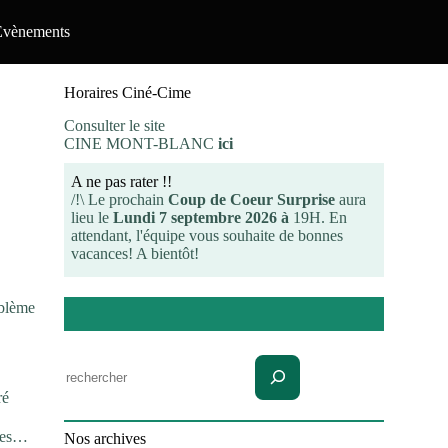
Evènements
Horaires Ciné-Cime
Consulter le site
CINE MONT-BLANC
ici
A ne pas rater !!
/!\ Le prochain
Coup de Coeur Surprise
aura
lieu le
Lundi 7 septembre 2026 à
19H. En
attendant, l'équipe vous souhaite de bonnes
vacances! A bientôt!
blème
Rechercher
é
gmes…
Nos archives