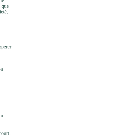
te
l que
té,
opérer
eu
du
court-