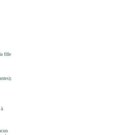
a fille
antes);
à
aucun