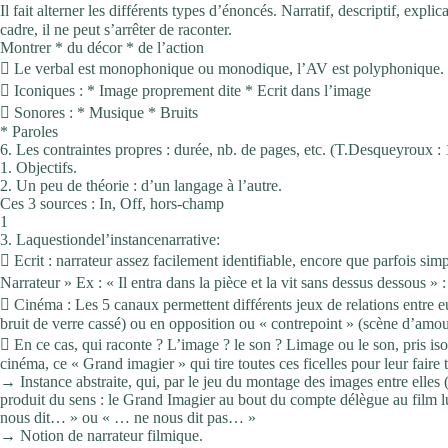
Il fait alterner les différents types d’énoncés. Narratif, descriptif, expl
cadre, il ne peut s’arrêter de raconter.
Montrer * du décor * de l’action
 Le verbal est monophonique ou monodique, l’AV est polyphonique.  
 Iconiques : * Image proprement dite * Ecrit dans l’image
 Sonores : * Musique * Bruits
* Paroles
6. Les contraintes propres : durée, nb. de pages, etc. (T.Desqueyroux
1. Objectifs.
2. Un peu de théorie : d’un langage à l’autre.
Ces 3 sources : In, Off, hors-champ
1
3. Laquestiondel’instancenarrative:
 Ecrit : narrateur assez facilement identifiable, encore que parfois sim
Narrateur » Ex : « Il entra dans la pièce et la vit sans dessus dessous »
 Cinéma : Les 5 canaux permettent différents jeux de relations entre 
bruit de verre cassé) ou en opposition ou « contrepoint » (scène d’amou
 En ce cas, qui raconte ? L’image ? le son ? Limage ou le son, pris is
cinéma, ce « Grand imagier » qui tire toutes ces ficelles pour leur faire 
→ Instance abstraite, qui, par le jeu du montage des images entre elles
produit du sens : le Grand Imagier au bout du compte délègue au film 
nous dit… » ou « … ne nous dit pas… »
→ Notion de narrateur filmique.