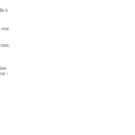
e à
 rose
cture,
uine
eur :