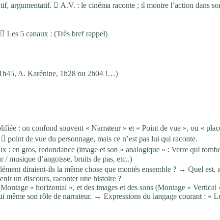
icatif, argumentatif.  A.V. : le cinéma raconte ; il montre l’action dans so
Les 5 canaux : (Très bref rappel)
 : 1h45, A. Karénine, 1h28 ou 2h04 !…)
plifiée : on confond souvent « Narrateur » et « Point de vue », ou « pla
 :  point de vue du personnage, mais ce n’est pas lui qui raconte.
eux : en gros, redondance (image et son « analogique » : Verre qui tombe
r / musique d’angoisse, bruits de pas, etc..)
olément diraient-ils la même chose que montés ensemble ? → Quel est, 
tenir un discours, raconter une histoire ?
 (Montage « horizontal », et des images et des sons (Montage « Vertical 
lui même son rôle de narrateur. → Expressions du langage courant : « L