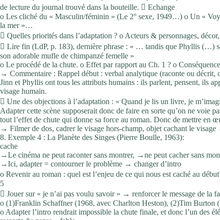
de lecture du journal trouvé dans la bouteille.  Echange
o Les cliché du « Masculin/féminin » (Le 2° sexe, 1949…) o Un « Vo
la mer »…
 Quelles priorités dans l’adaptation ? o Acteurs & personnages, déco
 Lire fin (LdP, p. 183), dernière phrase : « … tandis que Phyllis (…) so
son adorable mufle de chimpanzé femelle »
o Le procédé de la chute. o Effet par rapport au Ch. 1 ? o Conséquenc
→ Commentaire : Rappel début : verbal analytique (raconte ou décrit, 
Jinn et Phyllis ont tous les attributs humains : ils parlent, pensent, ils a
visage humain.
 Une des objections à l’adaptation : « Quand je lis un livre, je m’imagi
Adapter cette scène supposerait donc de faire en sorte qu’on ne voie pas 
tout l’effet de chute qui donne sa force au roman. Donc de mettre en œuvr
→ Filmer de dos, cadrer le visage hors-champ, objet cachant le visage →t
8. Exemple 4 : La Planète des Singes (Pierre Boulle, 1963):
cache
→Le cinéma ne peut raconter sans montrer, →ne peut cacher sans mont
→Ici, adapter = contourner le problème → changer d’intro
o Revenir au roman : quel est l’enjeu de ce qui nous est caché au début
5
 Jouer sur « je n’ai pas voulu savoir » → renforcer le message de la fa
o (1)Franklin Schaffner (1968, avec Charlton Heston), (2)Tim Burton 
o Adapter l’intro rendrait impossible la chute finale, et donc l’un des éle