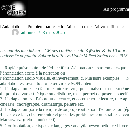
Passer
au
Au programme
contenu
L’adaptation – Première partie : «Je l’ai pas lu mais j’ai vu le film…»
admincc
3 mars 2025
Les mardis du cinéma – CR des conférence du 3 février & du 10 mars
Université populaire Sallanches-Passy-Haute ValléeConférences 2015
1. Rapide présentation de l’objectif : a. Adaptation : texte romanesque→
l’énonciation écrite à la narration ou
l’énonciation audio visuelle, et inversement. c. Plusieurs exemples → 
adaptation est avant tout une œuvre de SON auteur.
1. L’adaptation est en fait une autre œuvre, qui s’analyse par elle-mêm
du point de vue esthétique ou artistique, mais permet de poser la spécif
2. L’adaptation est d’abord une lecture, et comme toute lecture, une appr
cinéaste, chorégraphe, dramaturge, peintre etc.
3. L’adaptation porte la marque de sa propre situation d’énonciation (é
4. → de ce fait, elle rencontre et pose des problèmes comparables à ceux
Markowicz. (début années 90)
5. Confrontation, de types de langages : analytique/synthétique :  Ver