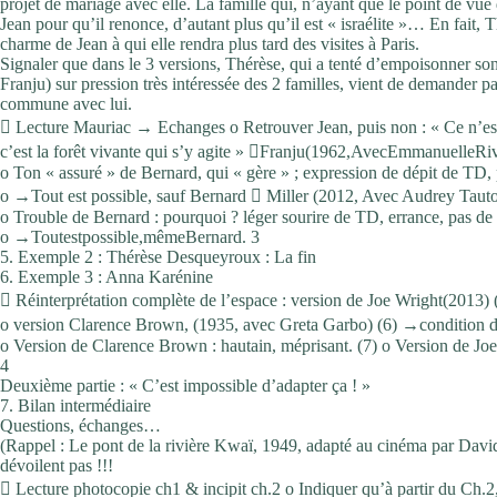
projet de mariage avec elle. La famille qui, n’ayant que le point de vue d
Jean pour qu’il renonce, d’autant plus qu’il est « israélite »… En fait, 
charme de Jean à qui elle rendra plus tard des visites à Paris.
Signaler que dans le 3 versions, Thérèse, qui a tenté d’empoisonner son
Franju) sur pression très intéressée des 2 familles, vient de demander p
commune avec lui.
 Lecture Mauriac → Echanges o Retrouver Jean, puis non : « Ce n’est pa
c’est la forêt vivante qui s’y agite » Franju(1962,AvecEmmanuelle
o Ton « assuré » de Bernard, qui « gère » ; expression de dépit de 
o →Tout est possible, sauf Bernard  Miller (2012, Avec Audrey Taut
o Trouble de Bernard : pourquoi ? léger sourire de TD, errance, pas d
o →Toutestpossible,mêmeBernard. 3
5. Exemple 2 : Thérèse Desqueyroux : La fin
6. Exemple 3 : Anna Karénine
 Réinterprétation complète de l’espace : version de Joe Wright(2013) 
o version Clarence Brown, (1935, avec Greta Garbo) (6) →condition d
o Version de Clarence Brown : hautain, méprisant. (7) o Version de Joe 
4
Deuxième partie : « C’est impossible d’adapter ça ! »
7. Bilan intermédiaire
Questions, échanges…
(Rappel : Le pont de la rivière Kwaï, 1949, adapté au cinéma par D
dévoilent pas !!!
 Lecture photocopie ch1 & incipit ch.2 o Indiquer qu’à partir du Ch.2