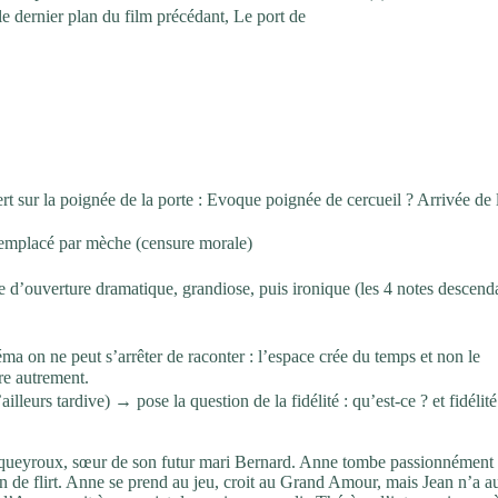
e dernier plan du film précédant, Le port de
 sur la poignée de la porte : Evoque poignée de cercueil ? Arrivée de l
mplacé par mèche (censure morale)
ique d’ouverture dramatique, grandiose, puis ironique (les 4 notes descend
a on ne peut s’arrêter de raconter : l’espace crée du temps et non le
ire autrement.
urs tardive) → pose la question de la fidélité : qu’est-ce ? et fidélité 
esqueyroux, sœur de son futur mari Bernard. Anne tombe passionnément
on de flirt. Anne se prend au jeu, croit au Grand Amour, mais Jean n’a 