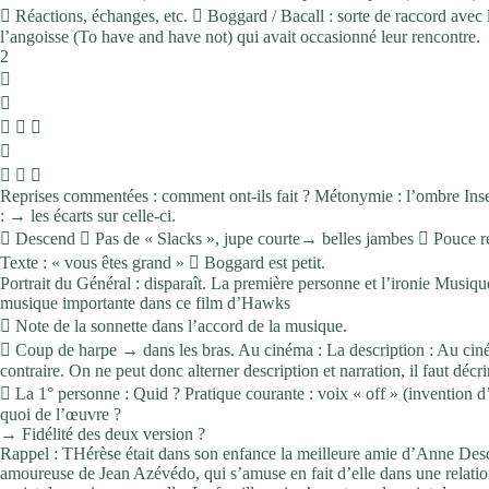
 Réactions, échanges, etc.  Boggard / Bacall : sorte de raccord avec l
l’angoisse (To have and have not) qui avait occasionné leur rencontre.
2


  

  
Reprises commentées : comment ont-ils fait ? Métonymie : l’ombre Insert
: → les écarts sur celle-ci.
 Descend  Pas de « Slacks », jupe courte→ belles jambes  Pouce re
Texte : « vous êtes grand »  Boggard est petit.
Portrait du Général : disparaît. La première personne et l’ironie Mus
musique importante dans ce film d’Hawks
 Note de la sonnette dans l’accord de la musique.
 Coup de harpe → dans les bras. Au cinéma : La description : Au ciném
contraire. On ne peut donc alterner description et narration, il faut décr
 La 1° personne : Quid ? Pratique courante : voix « off » (invention d’aille
quoi de l’œuvre ?
→ Fidélité des deux version ?
Rappel : THérèse était dans son enfance la meilleure amie d’Anne D
amoureuse de Jean Azévédo, qui s’amuse en fait d’elle dans une relati