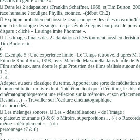
ressorts du genre « fable ».
 Dans les 2 adaptations (Franklin Schaffner, 1968, et Tim Burton, 2001
race humaine ? souligna Phyllis, étonnée. »(début Ch.2)
 Explique probablement aussi le « sur-codage » des rôles masculin/fe
que la technologie des singes n’a pas évolué depuis leur prise de pouvo
disparu : cliché « Le singe imite l’homme ».
 Les images finales des 2 adaptations citées tournent aussi en dérisio
Tim Burton: fin
6
9. Exemple 5 : Une expérience limite : Le Temps retrouvé, d’après M. 
Film de Raoul Ruiz, 1999, avec Marcello Mazzarella dans le rôle de Pr
Film ambitieux, sans doute le plus Proustien des films réalisés autour 
1. 2.
3. 4.
Adapter, au sens classique du terme. Apporter une sorte de méditation 
Comment traiter un livre dont l’intérêt ne tient que à l’écriture, les his
cinématographiquement une réflexion sur la mémoire, et son effacemen
Resnais…) →Travailler sur l’écriture cinématographique
Les procédés :
 Les mélanges sonores.  Les « déstabilisations » de l’image :
o plateaux tournants (3 & 6) o Miroirs, superpositions… (4) o Raccords
même « détriplement »…) du
personnage (7 & 8)
7