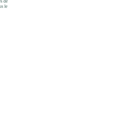
̀s de
us le