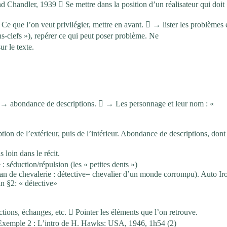
 Chandler, 1939  Se mettre dans la position d’un réalisateur qui doit
 Ce que l’on veut privilégier, mettre en avant.  → lister les problèmes e
-clefs »), repérer ce qui peut poser problème. Ne
ur le texte.
e → abondance de descriptions.  → Les personnage et leur nom : «
ption de l’extérieur, puis de l’intérieur. Abondance de descriptions, don
loin dans le récit.
e : séduction/répulsion (les « petites dents »)
roman de chevalerie : détective= chevalier d’un monde corrompu). Auto Ir
fin §2: « détective»
s, échanges, etc.  Pointer les éléments que l’on retrouve.
?) Exemple 2 : L’intro de H. Hawks: USA, 1946, 1h54 (2)