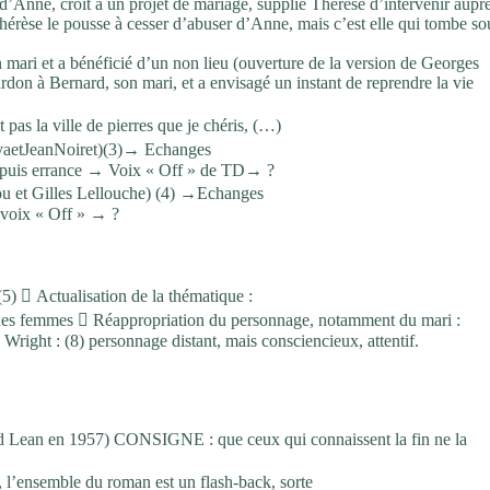
’Anne, croit à un projet de mariage, supplie Thérèse d’intervenir aupre
Thérèse le pousse à cesser d’abuser d’Anne, mais c’est elle qui tombe so
 mari et a bénéficié d’un non lieu (ouverture de la version de Georges
ardon à Bernard, son mari, et a envisagé un instant de reprendre la vie
s la ville de pierres que je chéris, (…)
RivaetJeanNoiret)(3)→ Echanges
TD, puis errance → Voix « Off » de TD→ ?
ou et Gilles Lellouche) (4) →Echanges
e voix « Off » → ?
(5)  Actualisation de la thématique :
es femmes  Réappropriation du personnage, notamment du mari :
Wright : (8) personnage distant, mais consciencieux, attentif.
avid Lean en 1957) CONSIGNE : que ceux qui connaissent la fin ne la
, l’ensemble du roman est un flash-back, sorte