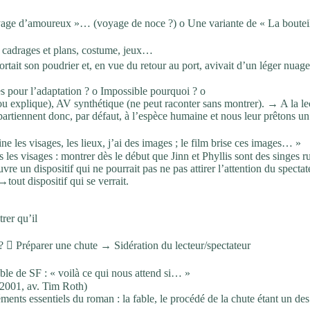
yage d’amoureux »… (voyage de noce ?) o Une variante de « La bouteill
r, cadrages et plans, costume, jeux…
rtait son poudrier et, en vue du retour au port, avivait d’un léger nuage
es pour l’adaptation ? o Impossible pourquoi ? o
ou explique), AV synthétique (ne peut raconter sans montrer). → A la le
ppartiennent donc, par défaut, à l’espèce humaine et nous leur prêtons un
ne les visages, les lieux, j’ai des images ; le film brise ces images… »
les visages : montrer dès le début que Jinn et Phyllis sont des singes r
e un dispositif qui ne pourrait pas ne pas attirer l’attention du spectat
out dispositif qui se verrait.
rer qu’il
?  Préparer une chute → Sidération du lecteur/spectateur
ble de SF : « voilà ce qui nous attend si… »
(2001, av. Tim Roth)
́ments essentiels du roman : la fable, le procédé de la chute étant un des