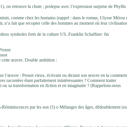
), on retrouve la chute ; prolepse avec l’expression surprise de Phyllis
́minin, comme chez les humains (rappel : dans le roman, Ulysse Mérou 
ir, n’a fait que recopier celle des hommes au moment où leur civilisatio
n deux symboles forts de la culture US..Franklin Schaffner: fin
Proust
oust
de cette œuvre. Double ambition :
sur l’œuvre : Proust vieux, écrivant ou dictant son œuvre en la comment
toires racontées étant parfaitement inintéressantes ? Comment traiter
t ou sa transformation en fiction et en imaginaire ? (Rappelons-nous
-Réminiscences par les son (5) o Mélanges des âges, dédoublement (o