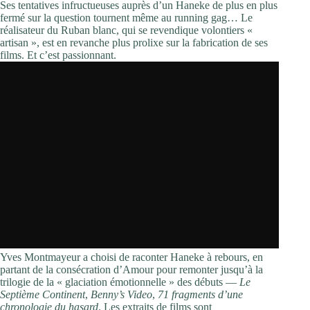
Ses tentatives infructu­euses auprès d’un Haneke de plus en plus
fermé sur la question tournent même au running gag… Le
réalisateur du Ruban blanc, qui se revendique volontiers «
artisan », est en revanche plus prolixe sur la fabrication de ses
films. Et c’est passionnant.
Yves Montmayeur a choisi de raconter Haneke à rebours, en
partant de la consécration d’Amour pour remonter jusqu’à la
trilogie de la « glaciation émotionnelle » des débuts —
Le
Septième Continent
,
Benny’s Video
,
71 fragments d’une
chronologie du ­hasard
. Les extraits de films sont