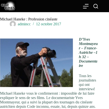
Passer
au
contenu
Michael Haneke : Profession cinéaste
admincc
12 octobre 2017
D’Yves
Montmayeu
r – France-
Autriche –1
h 32 –
Documenta
ire
Tous les
journalistes
qui ont
interviewé
Michael Haneke vous le confirmeront : impossible de lui faire
expliquer le sens de ses films. Le documentariste Yves
Montmayeur, qui a suivi la plupart des tournages du cinéaste
autrichien depuis Code inconnu, essaie, lui, depuis quinze ans.