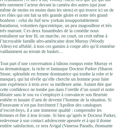
très rarement l’acteur devant la caméra des autres (qui joue
même de moins en moins dans les siens) et qui trouve ici un de
ces rôles qui ont fait sa très grande gloire et notre très grand
bonheur : celui du Juif new yorkais insupportablement
baratineur, volontiers égocentrique, un peu magouilleur et très
très marrant. Ces deux funambules de la comédie nous
entraînent sur leur fil, on marche, on court, on croit même à
l’incroyable famille afro-américaine dont Murray (Woody
Allen) est affublé, à tous ces gamins à coupe afro qu’il emmène
vaillamment au terrain de basket…
Tout part d’une conversation à bâtons rompus entre Murray et
sa dermatologue, la riche et fantasque Docteur Parker (Sharon
Stone, splendide en femme dominatrice qui tombe la robe et le
masque), qui lui révèle qu’elle cherche un homme pour faire
une expérience à trois avec sa meilleure amie. Autant dire que
cette confidence ne tombe pas dans l’oreille d’un sourd et notre
libraire sans le sou va s’employer à convaincre son fleuriste
esthète et lunaire d’ami de devenir l’homme de la situation. Si
Fioravante n’est pas forcément l’Apollon des catalogues
d’escort-boys, il a une immense qualité : comprendre les
femmes et être à leur écoute. Si bien qu’après le Docteur Parker,
redevenue à son contact adolescente apeurée et à qui il donne
entière satisfaction, ce sera Avigal (Vanessa Paradis, étonnante