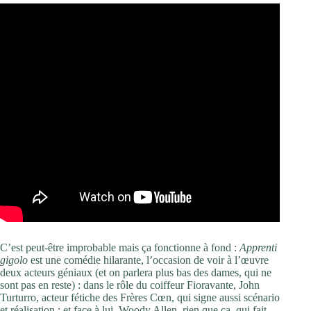
C’est peut-être improbable mais ça fonctionne à fond :
Apprenti
gigolo
est une comédie hilarante, l’occasion de voir à l’œuvre
deux acteurs géniaux (et on parlera plus bas des dames, qui ne
sont pas en reste) : dans le rôle du coiffeur Fioravante, John
Turturro, acteur fétiche des Frères Cœn, qui signe aussi scénario
et réalisation ; et face à lui, Woody Allen, rien que ça, qui fait