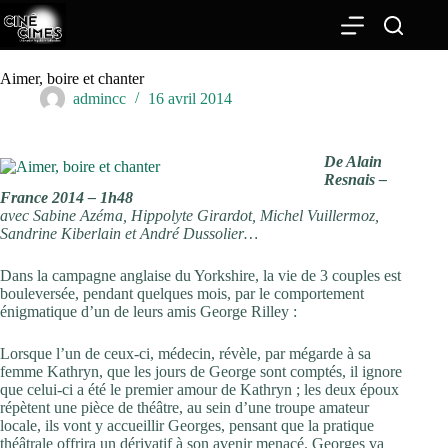
Passer
au
contenu
Aimer, boire et chanter
admincc
16 avril 2014
De Alain
Resnais –
France 2014 – 1h48
avec Sabine Azéma, Hippolyte Girardot, Michel Vuillermoz,
Sandrine Kiberlain et André Dussolier…
Dans la campagne anglaise du Yorkshire, la vie de 3 couples est
bouleversée, pendant quelques mois, par le comportement
énigmatique d’un de leurs amis George Rilley :
Lorsque l’un de ceux-ci, médecin, révèle, par mégarde à sa
femme Kathryn, que les jours de George sont comptés, il ignore
que celui-ci a été le premier amour de Kathryn ; les deux époux
répètent une pièce de théâtre, au sein d’une troupe amateur
locale, ils vont y accueillir Georges, pensant que la pratique
théâtrale offrira un dérivatif à son avenir menacé. Georges va