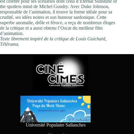
est célèbre pour ses scénarios dont celui d’Eternal Sunshine of
the spotless mind de Michel Gondry. Avec Duke Johnson,
responsable de l’animation, il trouve la forme idéale pour sa
crudité, ses idées noires et son humour sardonique. Cette
superbe anomalie, drôle et féroce, a reçu de nombreux éloges
de la critique et a aussi obtenu l’Oscar du meilleur film
d’animation.
Texte librement inspiré de la critique de Louis Guichard,
Télérama.
Université Populaire Sallanches