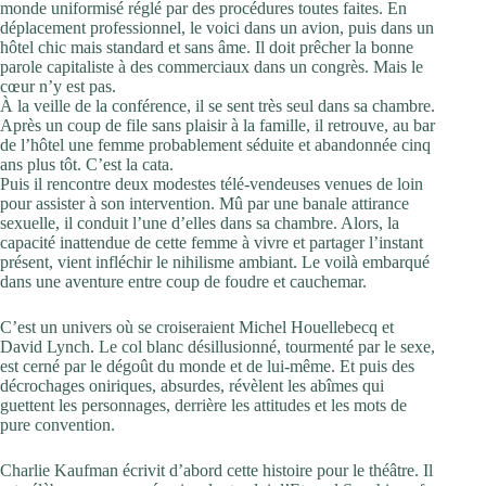
monde uniformisé réglé par des procédures toutes faites. En
déplacement professionnel, le voici dans un avion, puis dans un
hôtel chic mais standard et sans âme. Il doit prêcher la bonne
parole capitaliste à des commerciaux dans un congrès. Mais le
cœur n’y est pas.
À la veille de la conférence, il se sent très seul dans sa chambre.
Après un coup de file sans plaisir à la famille, il retrouve, au bar
de l’hôtel une femme probablement séduite et abandonnée cinq
ans plus tôt. C’est la cata.
Puis il rencontre deux modestes télé-vendeuses venues de loin
pour assister à son intervention. Mû par une banale attirance
sexuelle, il conduit l’une d’elles dans sa chambre. Alors, la
capacité inattendue de cette femme à vivre et partager l’instant
présent, vient infléchir le nihilisme ambiant. Le voilà embarqué
dans une aventure entre coup de foudre et cauchemar.
C’est un univers où se croiseraient Michel Houellebecq et
David Lynch. Le col blanc désillusionné, tourmenté par le sexe,
est cerné par le dégoût du monde et de lui-même. Et puis des
décrochages oniriques, absurdes, révèlent les abîmes qui
guettent les personnages, derrière les attitudes et les mots de
pure convention.
Charlie Kaufman écrivit d’abord cette histoire pour le théâtre. Il