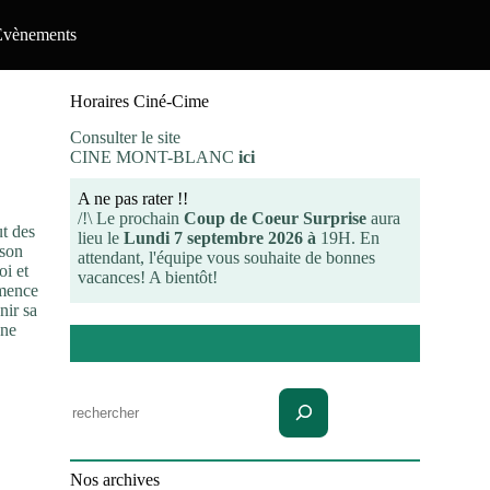
Evènements
Horaires Ciné-Cime
Consulter le site
CINE MONT-BLANC
ici
A ne pas rater !!
/!\ Le prochain
Coup de Coeur Surprise
aura
ut des
lieu le
Lundi 7 septembre 2026 à
19H. En
ison
attendant, l'équipe vous souhaite de bonnes
oi et
vacances! A bientôt!
mmence
nir sa
une
Rechercher
Nos archives