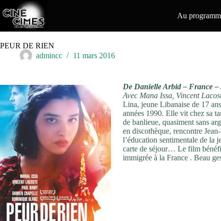
Passer
au
Au programme
contenu
PEUR DE RIEN
admincc
11 mars 2016
De Danielle Arbid – France –
Avec Mana Issa, Vincent Laco
Lina, jeune Libanaise de 17 ans,
années 1990. Elle vit chez sa tan
de banlieue, quasiment sans arg
en discothèque, rencontre Jean
l’éducation sentimentale de la je
carte de séjour… Le film bénéf
immigrée à la France . Beau ges