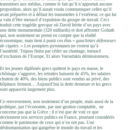
transmises aux médias, comme le fait qu’il n’apportait aucune
proposition, alors qu’il aurait voulu communiquer celles qu’il
avait préparées et à défaut les transmettre à l’extérieur, ce qui lui
a valu d’être menacé d’expulsion du groupe de travail. Ceci
traduit cette tragédie grecque où David hérite d’un pays avec
une dette monumentale (320 milliards) et doit affronter Goliath
qui, non seulement ne prend en compte que la réalité
économique, mais tient à punir ces élus «
gauchistes défenseurs
de cigales.
» Les pompiers pyromanes ne croient qu’à
l’austérité. Tsipras finira par céder au chantage, menacé
d’exclusion de l’Europe. Et alors Varoufakis démissionnera.
Et les jeunes diplômés grecs quittent le pays en masse, le
chômage s’aggrave, les retraites baissent de 45%, les salaires
chutent de 40%, des biens publics sont vendus au privé, des
hôpitaux ferment… Aujourd’hui la dette demeure et les grecs
sont appauvris largement plus.
Ce renversement, non seulement d’un peuple, mais aussi de la
politique, par l’économie, par une gestion comptable, ne
concerne pas que la Grèce ; il n’est que de voir ce que
deviennent nos services publics en France, pourtant considérés
comme le patrimoine de ceux qui n’en ont pas. Une
déshumanisation qui gangrène le monde du travail et les