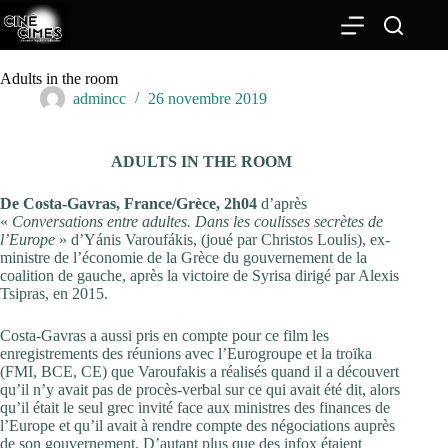
Passer
au
contenu
Adults in the room
admincc
26 novembre 2019
ADULTS IN THE ROOM
De Costa-Gavras, France/Grèce, 2h04
d’après
«
Conversations entre adultes. Dans les coulisses secrètes de
l’Europe
» d’Yánis Varoufákis, (joué par Christos Loulis), ex-
ministre de l’économie de la Grèce du gouvernement de la
coalition de gauche, après la victoire de Syrisa dirigé par Alexis
Tsipras, en 2015.
Costa-Gavras a aussi pris en compte pour ce film les
enregistrements des réunions avec l’Eurogroupe et la troïka
(FMI, BCE, CE) que Varoufakis a réalisés quand il a découvert
qu’il n’y avait pas de procès-verbal sur ce qui avait été dit, alors
qu’il était le seul grec invité face aux ministres des finances de
l’Europe et qu’il avait à rendre compte des négociations auprès
de son gouvernement. D’autant plus que des infox étaient