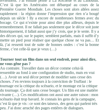
reviennent. J’ai ensuité pensé à La Rochelle et au Limousin.
C’est là que les Américains ont débarqué au cours de la
Première Guerre Mondiale. Les choses sont alors allées assez
rapidement : la région donne l’impression que rien n’a bougé
depuis un siècle ! Ily a encore de nombreuses fermes avec du
bocage. Ce qui n’existe pour ainsi dire plus ailleurs, depuis le
remembrement. Il ne fallait pas seulement que le décor soit juste
historiquement, il fallait aussi que j’y crois, que je le sente. Il y a
des décors qui, sur le papier, semblent parfaits, mais il suffit d’y
mettre un pied pour réaliser que quelque chose ne va pas… Et
là, j’ai ressenti tout de suite de bonnes ondes : c’est la bonne
ferme, c’est celle-là que je veux (…)
Tourner tout un film dans un seul endroit, pour ainsi dire,
ne vous gêne pas ?
Au contraire. Travailler dans un décor comme celui-là
ressemble au fond à une configuration de studio, mais en vrai
(…). Avoir un seul décor permet de modifier sans cesse des
choses. J’en reviens toujours à la conviction de Truffaut : le
tournage est la critique du scénario, et le montage est la critique
du tournage. Ça doit sans cesse bouger. Un film est une matière
vivante (…). Ces modifications ont aussi une autre raison : mon
scénario était trop bavard. Je connais les gens de la campagne,
c’est là que je vis : ce sont des taiseux, des gens qui parlent très
peu. J’ai donc arraché des pages entières de dialogues.