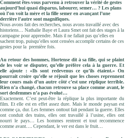
Comment êtes-vous parvenu à retrouver la vérité de gestes
aujourd’hui quasi disparus, labourer, semer… ? Les plans
où l’on voit la mère et la fille semer en avançant l’une
derrière l’autre sont magnifiques.
Nous avons fait des recherches, nous avons travaillé avec des
historiens… Nathalie Baye et Laura Smet ont fait des stages à la
campagne pour apprendre. Mais il ne fallait pas qu’elles en
sachent trop, puisqu’elles sont censées accomplir certains de ces
gestes pour la première fois.
Au retour des hommes, Hortense dit à sa fille, qui se plaint
de les voir se disputer, qu’elle préfère cela à la guerre. Et
elle ajoute : «Ils sont redevenus ce qu’ils étaient.» On
pourrait
croire qu’elle se réjouit que les choses reprennent
leur cours mais d’un autre côté c’est une réplique terrible.
Rien n’a changé, chacun retrouve sa place comme avant, le
sort des
femmes n’a pas évolué…
Exactement. C’est peut-être la réplique la plus importante du
film. Et elle est en effet assez dure. Mais le monde paysan est
comme ça, dur. Les femmes onttout fait pendant la guerre. Elles
ont conduit des trains, elles ont travaillé à l’usine, elles ont
nourri le pays… Les hommes rentrent et tout recommence
comme avant…. Cependant, le ver est dans le fruit…