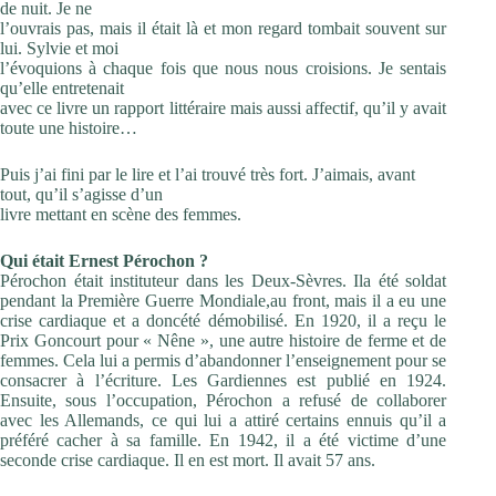
de nuit. Je ne
l’ouvrais pas, mais il était là et mon regard tombait souvent sur
lui. Sylvie et moi
l’évoquions à chaque fois que nous nous croisions. Je sentais
qu’elle entretenait
avec ce livre un rapport littéraire mais aussi affectif, qu’il y avait
toute une histoire…
Puis j’ai fini par le lire et l’ai trouvé très fort. J’aimais, avant
tout, qu’il s’agisse d’un
livre mettant en scène des femmes.
Qui était Ernest Pérochon ?
Pérochon était instituteur dans les Deux-Sèvres. Ila été soldat
pendant la Première Guerre Mondiale,au front, mais il a eu une
crise cardiaque et a doncété démobilisé. En 1920, il a reçu le
Prix Goncourt pour « Nêne », une autre histoire de ferme et de
femmes. Cela lui a permis d’abandonner l’enseignement pour se
consacrer à l’écriture. Les Gardiennes est publié en 1924.
Ensuite, sous l’occupation, Pérochon a refusé de collaborer
avec les Allemands, ce qui lui a attiré certains ennuis qu’il a
préféré cacher à sa famille. En 1942, il a été victime d’une
seconde crise cardiaque. Il en est mort. Il avait 57 ans.