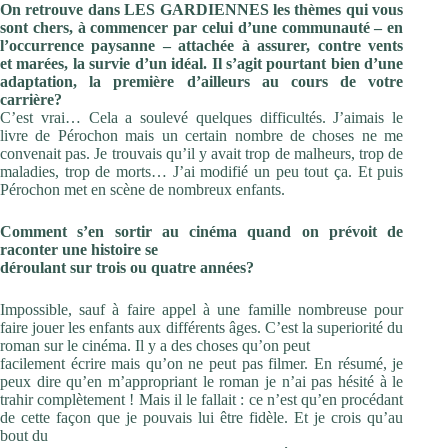
On retrouve dans LES GARDIENNES les thèmes qui vous
sont chers, à commencer par celui d’une communauté – en
l’occurrence paysanne – attachée à assurer, contre vents
et
marées, la survie d’un idéal. Il s’agit pourtant bien d’une
adaptation, la première d’ailleurs au cours de votre
carrière?
C’est vrai… Cela a soulevé quelques difficultés. J’aimais le
livre de Pérochon mais un certain nombre de choses ne me
convenait pas. Je trouvais qu’il y avait trop de malheurs, trop de
maladies, trop de morts… J’ai modifié un peu tout ça. Et puis
Pérochon met en scène de nombreux enfants.
Comment s’en sortir au cinéma quand on prévoit de
raconter une histoire se
déroulant sur trois ou quatre années?
Impossible, sauf à faire appel à une famille nombreuse pour
faire jouer les enfants aux différents âges. C’est la superiorité du
roman sur le cinéma. Il y a des choses qu’on peut
facilement écrire mais qu’on ne peut pas filmer. En résumé, je
peux dire qu’en m’appropriant le roman je n’ai pas hésité à le
trahir complètement ! Mais il le fallait : ce n’est qu’en procédant
de cette façon que je pouvais lui être fidèle. Et je crois qu’au
bout du