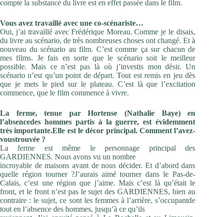
compte la substance du livre est en effet passée dans le film.
Vous avez travaillé avec une co-scénariste…
Oui, j’ai travaillé avec Frédérique Moreau. Comme je le disais,
du livre au scénario, de très nombreuses choses ont changé. Et à
nouveau du scénario au film. C’est comme ça sur chacun de
mes films. Je fais en sorte que le scénario soit le meilleur
possible. Mais ce n’est pas là où j’investis mon désir. Un
scénario n’est qu’un point de départ. Tout est remis en jeu dès
que je mets le pied sur le plateau. C’est là que l’excitation
commence, que le film commence à vivre.
La ferme, tenue par Hortense (Nathalie Baye) en
l’absencedes hommes partis à la guerre, est évidemment
très importante.Elle est le décor principal. Comment l’avez-
vous
trouvée ?
La ferme est même le personnage principal des
GARDIENNES. Nous avons vu un nombre
incroyable de maisons avant de nous décider. Et d’abord dans
quelle région tourner ?J’aurais aimé tourner dans le Pas-de-
Calais, c’est une région que j’aime. Mais c’est là qu’était le
front, et le front n’est pas le sujet des GARDIENNES, bien au
contraire : le sujet, ce sont les femmes à l’arrière, s’occupantde
tout en l’absence des hommes, jusqu’à ce qu’ils