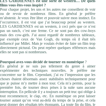
LES GARDIENNES est une sorte de western… De quels
films vous êtes-vous inspiré ?
Pour chaque projet, les uns et les autres me conseillent de voir
ou de revoir de nombreux films. En général je préfère
m’abstenir. Je veux être libre et pouvoir suivre mon instinct. En
l’occurrence, il est vrai que j’ai beaucoup pensé au western.
LES GARDIENNES est un western, à ceci près que ce n’est
pas un ranch, c’est une ferme. Ce ne sont pas des cow-boys
mais des cow-girls. J’ai aussi regardé de nombreux tableaux,
par exemple ceux de Van Gogh, du temps où il était très
influencé par Millet. Mais je voulais éviter de faire un film trop
directement pictural. On peut repérer quelques références mais
elles ne sont pas si nombreuses.
Pourquoi avez-vous décidé de tourner en numérique
?
En général je ne suis pas tellement du genre à aimer
expérimenter des techniques nouvelles. Je préfère me
concentrer sur le film. Cependant, j’ai eu l’impression que les
choses étaient désormais assez stabilisées techniquement pour
que je puisse m’y mettre à mon tour. Cela m’a permis, pour la
première fois, de tourner deux prises à la suite sans aucune
interruption. En pellicule il y a toujours un petit truc qui oblige à
tout recommencer, le clap, etc. En numérique on peut laisser
tourner autant qu’on veut au-delà du temps de la prise, et cela
peut donner des résultats très étonnants. La toute fin du film, le