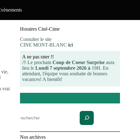
Evènements
Horaires Ciné-Cime
Consulter le site
CINE MONT-BLANC
ici
A ne pas rater !!
/!\ Le prochain
Coup de Coeur Surprise
aura
e
lieu le
Lundi 7 septembre 2026 à
19H. En
 vie,
attendant, l'équipe vous souhaite de bonnes
l
vacances! A bientôt!
 vrai
Rechercher
Nos archives