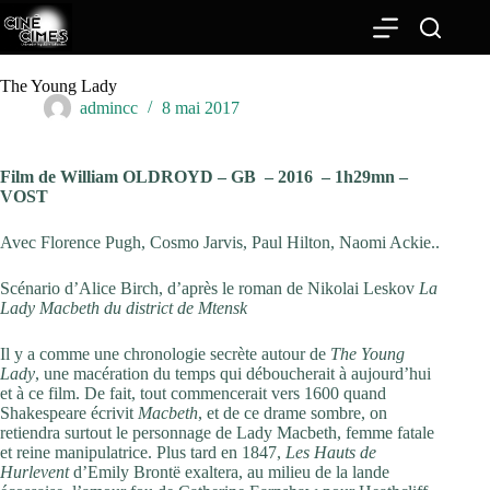
Passer
au
contenu
The Young Lady
admincc
8 mai 2017
Film de
William OLDROYD – GB – 2016 – 1h29mn –
VOST
Avec Florence Pugh, Cosmo Jarvis, Paul Hilton, Naomi Ackie..
Scénario d’Alice Birch, d’après le roman de Nikolai Leskov
La
Lady Macbeth
du district de Mtensk
Il y a comme une chronologie secrète autour de
The Young
Lady
, une macération du temps qui déboucherait à aujourd’hui
et à ce film. De fait, tout commencerait vers 1600 quand
Shakespeare écrivit
Macbeth
, et de ce drame sombre, on
retiendra surtout le personnage de Lady Macbeth, femme fatale
et reine manipulatrice. Plus tard en 1847,
Les Hauts de
Hurlevent
d’Emily Brontë exaltera, au milieu de la lande