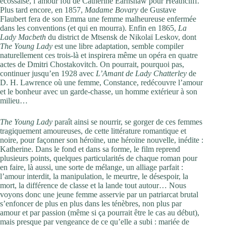
écossaise, l’amour fou de Catherine Earnshaw pour Heathcliff.
Plus tard encore, en 1857,
Madame Bovary
de Gustave
Flaubert fera de son Emma une femme malheureuse enfermée
dans les conventions (et qui en mourra). Enfin en 1865,
La
Lady Macbeth
du district de Mtsensk de Nikolaï Leskov, dont
The Young Lady
est une libre adaptation, semble compiler
naturellement ces trois-là et inspirera même un opéra en quatre
actes de Dmitri Chostakovitch. On pourrait, pourquoi pas,
continuer jusqu’en 1928 avec
L’Amant de Lady Chatterley
de
D. H. Lawrence où une femme, Constance, redécouvre l’amour
et le bonheur avec un garde-chasse, un homme extérieur à son
milieu…
The Young Lady
paraît ainsi se nourrir, se gorger de ces femmes
tragiquement amoureuses, de cette littérature romantique et
noire, pour façonner son héroïne, une héroïne nouvelle, inédite :
Katherine. Dans le fond et dans sa forme, le film reprend
plusieurs points, quelques particularités de chaque roman pour
en faire, là aussi, une sorte de mélange, un alliage parfait :
l’amour interdit, la manipulation, le meurtre, le désespoir, la
mort, la différence de classe et la lande tout autour… Nous
voyons donc une jeune femme asservie par un patriarcat brutal
s’enfoncer de plus en plus dans les ténèbres, non plus par
amour et par passion (même si ça pourrait être le cas au début),
mais presque par vengeance de ce qu’elle a subi : mariée de