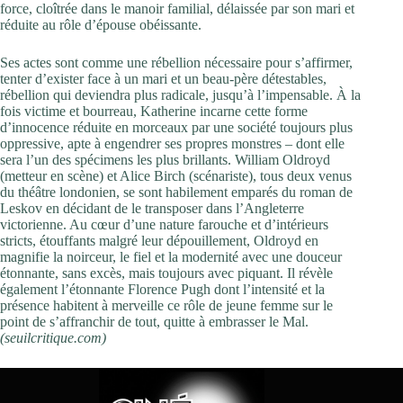
force, cloîtrée dans le manoir familial, délaissée par son mari et
réduite au rôle d’épouse obéissante.
Ses actes sont comme une rébellion nécessaire pour s’affirmer,
tenter d’exister face à un mari et un beau-père détestables,
rébellion qui deviendra plus radicale, jusqu’à l’impensable. À la
fois victime et bourreau, Katherine incarne cette forme
d’innocence réduite en morceaux par une société toujours plus
oppressive, apte à engendrer ses propres monstres – dont elle
sera l’un des spécimens les plus brillants. William Oldroyd
(metteur en scène) et Alice Birch (scénariste), tous deux venus
du théâtre londonien, se sont habilement emparés du roman de
Leskov en décidant de le transposer dans l’Angleterre
victorienne. Au cœur d’une nature farouche et d’intérieurs
stricts, étouffants malgré leur dépouillement, Oldroyd en
magnifie la noirceur, le fiel et la modernité avec une douceur
étonnante, sans excès, mais toujours avec piquant. Il révèle
également l’étonnante Florence Pugh dont l’intensité et la
présence habitent à merveille ce rôle de jeune femme sur le
point de s’affranchir de tout, quitte à embrasser le Mal.
(seuilcritique.com)