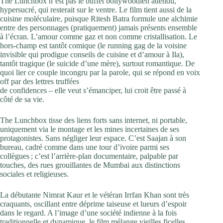
The Lunchbox n’est pas le buffet bollywoodien attendu,
hypersucré, qui resterait sur le ventre. Le film tient aussi de la
cuisine moléculaire, puisque Ritesh Batra formule une alchimie
entre des personnages (pratiquement) jamais présents ensemble
à l’écran. L’amour comme gaz et non comme cristallisation. Le
hors-champ est tantôt comique (le running gag de la voisine
invisible qui prodigue conseils de cuisine et d’amour à Ila),
tantôt tragique (le suicide d’une mère), surtout romantique. De
quoi lier ce couple incongru par la parole, qui se répond en voix
off par des lettres truffées
de confidences – elle veut s’émanciper, lui croit être passé à
côté de sa vie.
The Lunchbox tisse des liens forts sans internet, ni portable,
uniquement via le montage et les mines incertaines de ses
protagonistes. Sans négliger leur espace. C’est Saajan à son
bureau, cadré comme dans une tour d’ivoire parmi ses
collègues ; c’est l’arrière-plan documentaire, palpable par
touches, des rues grouillantes de Mumbai aux distinctions
sociales et religieuses.
La débutante Nimrat Kaur et le vétéran Irrfan Khan sont très
craquants, oscillant entre déprime taiseuse et lueurs d’espoir
dans le regard. A l’image d’une société indienne à la fois
traditionnelle et dynamique, le film mélange vieilles ficelles