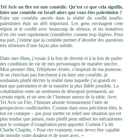
Tel Aviv on fire est une comédie. Qu’est ce que cela signifie,
faire une comédie en Israël alors que vous êtes palestinien ?
Faire une comédie ancrée dans la réalité du conflit israélo-
palestinien était un défi important. Les gens envisagent cette
région et le conflit avec beaucoup de sérieux, et les tentatives
d’en rire sont rapidement considérées comme trop légères. Pour
ma part, j’estime que la comédie permet d’aborder des questions
très sérieuses d’une façon plus subtile.
Dans mes films, j’essaie à la fois de divertir et à la fois de parler
des conditions de vie de mes personnages de manière sincère.
Mon premier film,
Téléphone Arabe
, s’inspirait de ma jeunesse.
Je ne cherchais pas forcément à en faire une comédie, je
souhaitais plutôt décrire la réalité dans laquelle j’ai grandi en
tant que palestinien et de la manière la plus fidèle possible. La
cohabitation entre un sentiment de désespoir permanent, un
certain esprit, et un sens de l’humour autour de la table. Avec
Tel Aviv on Fire, l’histoire aborde frontalement l’idée de
perspectives conflictuelles. Comme dans mon précédent film, le
ton est comique – pas pour mettre en relief une situation qui est
plus tendue que jamais, mais plutôt pour utiliser les mécanismes
que le comique d’exagération peut apporter. Comme l’a dit
Charlie Chaplin, « Pour rire vraiment, vous devez être capable
de prendre votre douleur et de jouer avec. »