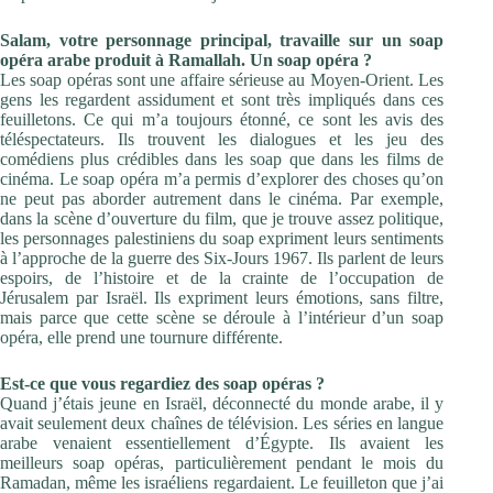
Salam, votre personnage principal, travaille sur un soap
opéra arabe produit à Ramallah. Un soap opéra ?
Les soap opéras sont une affaire sérieuse au Moyen-Orient. Les
gens les regardent assidument et sont très impliqués dans ces
feuilletons. Ce qui m’a toujours étonné, ce sont les avis des
téléspectateurs. Ils trouvent les dialogues et les jeu des
comédiens plus crédibles dans les soap que dans les films de
cinéma. Le soap opéra m’a permis d’explorer des choses qu’on
ne peut pas aborder autrement dans le cinéma. Par exemple,
dans la scène d’ouverture du film, que je trouve assez politique,
les personnages palestiniens du soap expriment leurs sentiments
à l’approche de la guerre des Six-Jours 1967. Ils parlent de leurs
espoirs, de l’histoire et de la crainte de l’occupation de
Jérusalem par Israël. Ils expriment leurs émotions, sans filtre,
mais parce que cette scène se déroule à l’intérieur d’un soap
opéra, elle prend une tournure différente.
Est-ce que vous regardiez des soap opéras ?
Quand j’étais jeune en Israël, déconnecté du monde arabe, il y
avait seulement deux chaînes de télévision. Les séries en langue
arabe venaient essentiellement d’Égypte. Ils avaient les
meilleurs soap opéras, particulièrement pendant le mois du
Ramadan, même les israéliens regardaient. Le feuilleton que j’ai