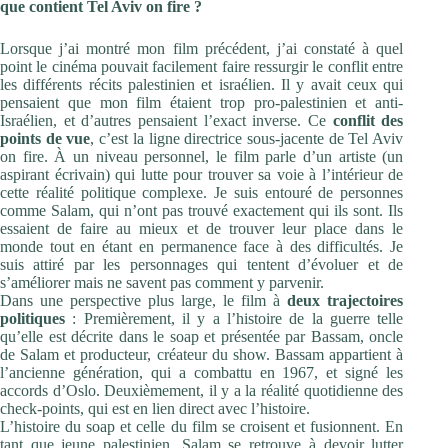
que contient Tel Aviv on fire ?
Lorsque j’ai montré mon film précédent, j’ai constaté à quel
point le cinéma pouvait facilement faire ressurgir le conflit entre
les différents récits palestinien et israélien. Il y avait ceux qui
pensaient que mon film étaient trop pro-palestinien et anti-
Israélien, et d’autres pensaient l’exact inverse. Ce
conflit des
points de vue
, c’est la ligne directrice sous-jacente de Tel Aviv
on fire. À un niveau personnel, le film parle d’un artiste (un
aspirant écrivain) qui lutte pour trouver sa voie à l’intérieur de
cette réalité politique complexe. Je suis entouré de personnes
comme Salam, qui n’ont pas trouvé exactement qui ils sont. Ils
essaient de faire au mieux et de trouver leur place dans le
monde tout en étant en permanence face à des difficultés. Je
suis attiré par les personnages qui tentent d’évoluer et de
s’améliorer mais ne savent pas comment y parvenir.
Dans une perspective plus large, le film à
deux trajectoires
politiques
: Premièrement, il y a l’histoire de la guerre telle
qu’elle est décrite dans le soap et présentée par Bassam, oncle
de Salam et producteur, créateur du show. Bassam appartient à
l’ancienne génération, qui a combattu en 1967, et signé les
accords d’Oslo. Deuxièmement, il y a la réalité quotidienne des
check-points, qui est en lien direct avec l’histoire.
L’histoire du soap et celle du film se croisent et fusionnent. En
tant que jeune palestinien, Salam se retrouve à devoir lutter