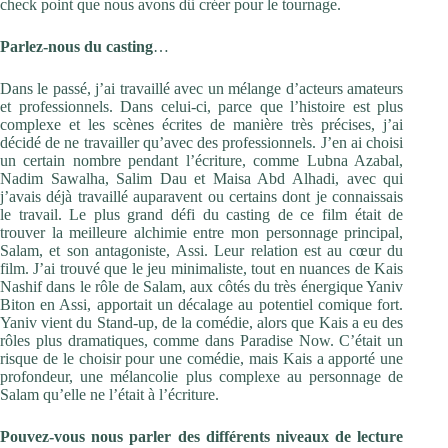
check point que nous avons dû créer pour le tournage.
Parlez-nous du casting
…
Dans le passé, j’ai travaillé avec un mélange d’acteurs amateurs
et professionnels. Dans celui-ci, parce que l’histoire est plus
complexe et les scènes écrites de manière très précises, j’ai
décidé de ne travailler qu’avec des professionnels. J’en ai choisi
un certain nombre pendant l’écriture, comme Lubna Azabal,
Nadim Sawalha, Salim Dau et Maisa Abd Alhadi, avec qui
j’avais déjà travaillé auparavent ou certains dont je connaissais
le travail. Le plus grand défi du casting de ce film était de
trouver la meilleure alchimie entre mon personnage principal,
Salam, et son antagoniste, Assi. Leur relation est au cœur du
film. J’ai trouvé que le jeu minimaliste, tout en nuances de Kais
Nashif dans le rôle de Salam, aux côtés du très énergique Yaniv
Biton en Assi, apportait un décalage au potentiel comique fort.
Yaniv vient du Stand-up, de la comédie, alors que Kais a eu des
rôles plus dramatiques, comme dans Paradise Now. C’était un
risque de le choisir pour une comédie, mais Kais a apporté une
profondeur, une mélancolie plus complexe au personnage de
Salam qu’elle ne l’était à l’écriture.
Pouvez-vous nous parler des différents niveaux de lecture