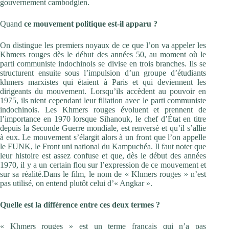
gouvernement cambodgien.
Quand
ce mouvement politique est-il apparu ?
On distingue les premiers noyaux de ce que l’on va appeler les
Khmers rouges dès le début des années 50, au moment où le
parti communiste indochinois se divise en trois branches. Ils se
structurent ensuite sous l’impulsion d’un groupe d’étudiants
khmers marxistes qui étaient à Paris et qui deviennent les
dirigeants du mouvement. Lorsqu’ils accèdent au pouvoir en
1975, ils nient cependant leur filiation avec le parti communiste
indochinois. Les Khmers rouges évoluent et prennent de
l’importance en 1970 lorsque Sihanouk, le chef d’État en titre
depuis la Seconde Guerre mondiale, est renversé et qu’il s’allie
à eux. Le mouvement s’élargit alors à un front que l’on appelle
le FUNK, le Front uni national du Kampuchéa. Il faut noter que
leur histoire est assez confuse et que, dès le début des années
1970, il y a un certain flou sur l’expression de ce mouvement et
sur sa réalité.Dans le film, le nom de « Khmers rouges » n’est
pas utilisé, on entend plutôt celui d’« Angkar ».
Quelle est la différence entre ces deux termes ?
« Khmers rouges » est un terme français qui n’a pas