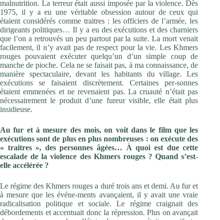
malnutrition. La terreur était aussi imposée par la violence. Dès
1975, il y a eu une véritable obsession autour de ceux qui
étaient considérés comme traitres : les officiers de l’armée, les
dirigeants politiques… Il y a eu des exécutions et des charniers
que l’on a retrouvés un peu partout par la suite. La mort venait
facilement, il n’y avait pas de respect pour la vie. Les Khmers
rouges pouvaient exécuter quelqu’un d’un simple coup de
manche de pioche. Cela ne se faisait pas, à ma connaissance, de
manière spectaculaire, devant les habitants du village. Les
exécutions se faisaient discrètement. Certaines per-sonnes
étaient emmenées et ne revenaient pas. La cruauté n’était pas
nécessairement le produit d’une fureur visible, elle était plus
insidieuse.
Au fur et à mesure des mois, on voit dans le film que les
exécutions sont de plus en plus nombreuses : on exécute des
« traitres », des personnes âgées… À quoi est due cette
escalade de la violence des Khmers rouges ? Quand s’est-
elle accélérée ?
Le régime des Khmers rouges a duré trois ans et demi. Au fur et
à mesure que les événe-ments avançaient, il y avait une vraie
radicalisation politique et sociale. Le régime craignait des
débordements et accentuait donc la répression. Plus on avançait