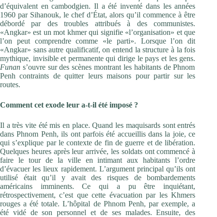
d’équivalent en cambodgien. Il a été inventé dans les années
1960 par Sihanouk, le chef d’État, alors qu’il commence à être
débordé par des troubles attribués à des communistes.
«Angkar» est un mot khmer qui signifie «l’organisation» et que
l’on peut comprendre comme «le parti». Lorsque l’on dit
«Angkar» sans autre qualificatif, on entend la structure à la fois
mythique, invisible et permanente qui dirige le pays et les gens.
Funan
s’ouvre sur des scènes montrant les habitants de Phnom
Penh contraints de quitter leurs maisons pour partir sur les
routes.
Comment cet exode leur a-t-il été imposé ?
Il a très vite été mis en place. Quand les maquisards sont entrés
dans Phnom Penh, ils ont parfois été accueillis dans la joie, ce
qui s’explique par le contexte de fin de guerre et de libération.
Quelques heures après leur arrivée, les soldats ont commencé à
faire le tour de la ville en intimant aux habitants l’ordre
d’évacuer les lieux rapidement. L’argument principal qu’ils ont
utilisé était qu’il y avait des risques de bombardements
américains imminents. Ce qui a pu être inquiétant,
rétrospectivement, c’est que cette évacuation par les Khmers
rouges a été totale. L’hôpital de Phnom Penh, par exemple, a
été vidé de son personnel et de ses malades. Ensuite, des