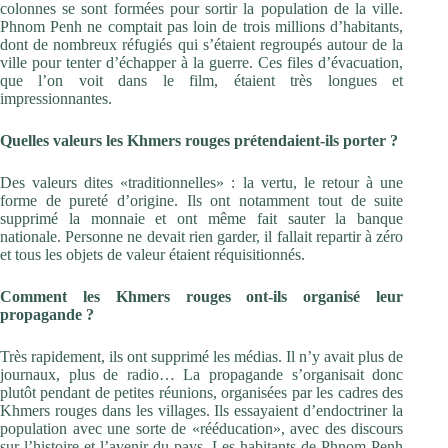
colonnes se sont formées pour sortir la population de la ville.
Phnom Penh ne comptait pas loin de trois millions d’habitants,
dont de nombreux réfugiés qui s’étaient regroupés autour de la
ville pour tenter d’échapper à la guerre. Ces files d’évacuation,
que l’on voit dans le film, étaient très longues et
impressionnantes.
Quelles valeurs les Khmers rouges prétendaient-ils porter ?
Des valeurs dites «traditionnelles» : la vertu, le retour à une
forme de pureté d’origine. Ils ont notamment tout de suite
supprimé la monnaie et ont même fait sauter la banque
nationale. Personne ne devait rien garder, il fallait repartir à zéro
et tous les objets de valeur étaient réquisitionnés.
Comment les Khmers rouges ont-ils organisé leur
propagande ?
Très rapidement, ils ont supprimé les médias. Il n’y avait plus de
journaux, plus de radio… La propagande s’organisait donc
plutôt pendant de petites réunions, organisées par les cadres des
Khmers rouges dans les villages. Ils essayaient d’endoctriner la
population avec une sorte de «rééducation», avec des discours
sur l’histoire et l’avenir du pays. Les habitants de Phnom Penh