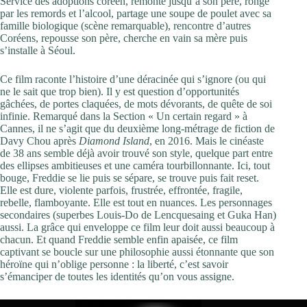
Service des adoptions coréen, remonte jusqu’à son père, rongé
par les remords et l’alcool, partage une soupe de poulet avec sa
famille biologique (scène remarquable), rencontre d’autres
Coréens, repousse son père, cherche en vain sa mère puis
s’installe à Séoul.
Ce film raconte l’histoire d’une déracinée qui s’ignore (ou qui
ne le sait que trop bien). Il y est question d’opportunités
gâchées, de portes claquées, de mots dévorants, de quête de soi
infinie. Remarqué dans la Section « Un certain regard » à
Cannes, il ne s’agit que du deuxième long-métrage de fiction de
Davy Chou après
Diamond Island
, en 2016. Mais le cinéaste
de 38 ans semble déjà avoir trouvé son style, quelque part entre
des ellipses ambitieuses et une caméra tourbillonnante. Ici, tout
bouge, Freddie se lie puis se sépare, se trouve puis fait reset.
Elle est dure, violente parfois, frustrée, effrontée, fragile,
rebelle, flamboyante. Elle est tout en nuances. Les personnages
secondaires (superbes Louis-Do de Lencquesaing et Guka Han)
aussi. La grâce qui enveloppe ce film leur doit aussi beaucoup à
chacun. Et quand Freddie semble enfin apaisée, ce film
captivant se boucle sur une philosophie aussi étonnante que son
héroïne qui n’oblige personne : la liberté, c’est savoir
s’émanciper de toutes les identités qu’on vous assigne.