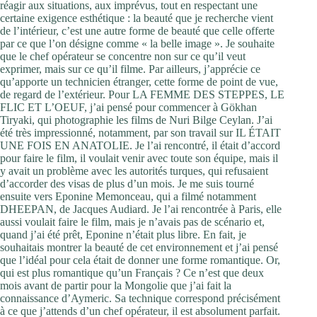
réagir aux situations, aux imprévus, tout en respectant une
certaine exigence esthétique : la beauté que je recherche vient
de l’intérieur, c’est une autre forme de beauté que celle offerte
par ce que l’on désigne comme « la belle image ». Je souhaite
que le chef opérateur se concentre non sur ce qu’il veut
exprimer, mais sur ce qu’il filme. Par ailleurs, j’apprécie ce
qu’apporte un technicien étranger, cette forme de point de vue,
de regard de l’extérieur. Pour LA FEMME DES STEPPES, LE
FLIC ET L’OEUF, j’ai pensé pour commencer à Gökhan
Tiryaki, qui photographie les films de Nuri Bilge Ceylan. J’ai
été très impressionné, notamment, par son travail sur IL ÉTAIT
UNE FOIS EN ANATOLIE. Je l’ai rencontré, il était d’accord
pour faire le film, il voulait venir avec toute son équipe, mais il
y avait un problème avec les autorités turques, qui refusaient
d’accorder des visas de plus d’un mois. Je me suis tourné
ensuite vers Eponine Memonceau, qui a filmé notamment
DHEEPAN, de Jacques Audiard. Je l’ai rencontrée à Paris, elle
aussi voulait faire le film, mais je n’avais pas de scénario et,
quand j’ai été prêt, Eponine n’était plus libre. En fait, je
souhaitais montrer la beauté de cet environnement et j’ai pensé
que l’idéal pour cela était de donner une forme romantique. Or,
qui est plus romantique qu’un Français ? Ce n’est que deux
mois avant de partir pour la Mongolie que j’ai fait la
connaissance d’Aymeric. Sa technique correspond précisément
à ce que j’attends d’un chef opérateur, il est absolument parfait.