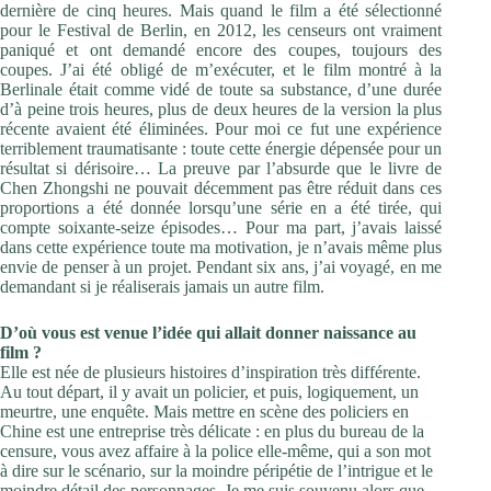
dernière de cinq heures. Mais quand le film a été sélectionné
pour le Festival de Berlin, en 2012, les censeurs ont vraiment
paniqué et ont demandé encore des coupes, toujours des
coupes. J’ai été obligé de m’exécuter, et le film montré à la
Berlinale était comme vidé de toute sa substance, d’une durée
d’à peine trois heures, plus de deux heures de la version la plus
récente avaient été éliminées. Pour moi ce fut une expérience
terriblement traumatisante : toute cette énergie dépensée pour un
résultat si dérisoire… La preuve par l’absurde que le livre de
Chen Zhongshi ne pouvait décemment pas être réduit dans ces
proportions a été donnée lorsqu’une série en a été tirée, qui
compte soixante-seize épisodes… Pour ma part, j’avais laissé
dans cette expérience toute ma motivation, je n’avais même plus
envie de penser à un projet. Pendant six ans, j’ai voyagé, en me
demandant si je réaliserais jamais un autre film.
D’où vous est venue l’idée qui allait donner naissance au
film ?
Elle est née de plusieurs histoires d’inspiration très différente.
Au tout départ, il y avait un policier, et puis, logiquement, un
meurtre, une enquête. Mais mettre en scène des policiers en
Chine est une entreprise très délicate : en plus du bureau de la
censure, vous avez affaire à la police elle-même, qui a son mot
à dire sur le scénario, sur la moindre péripétie de l’intrigue et le
moindre détail des personnages. Je me suis souvenu alors que