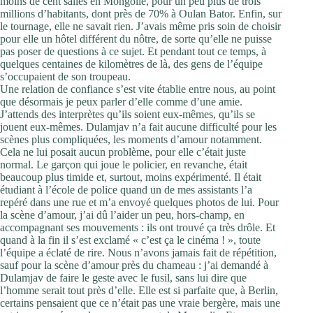
moins de cent salles en Mongolie, pour un peu plus de trois
millions d’habitants, dont près de 70% à Oulan Bator. Enfin, sur
le tournage, elle ne savait rien. J’avais même pris soin de choisir
pour elle un hôtel différent du nôtre, de sorte qu’elle ne puisse
pas poser de questions à ce sujet. Et pendant tout ce temps, à
quelques centaines de kilomètres de là, des gens de l’équipe
s’occupaient de son troupeau.
Une relation de confiance s’est vite établie entre nous, au point
que désormais je peux parler d’elle comme d’une amie.
J’attends des interprètes qu’ils soient eux-mêmes, qu’ils se
jouent eux-mêmes. Dulamjav n’a fait aucune difficulté pour les
scènes plus compliquées, les moments d’amour notamment.
Cela ne lui posait aucun problème, pour elle c’était juste
normal. Le garçon qui joue le policier, en revanche, était
beaucoup plus timide et, surtout, moins expérimenté. Il était
étudiant à l’école de police quand un de mes assistants l’a
repéré dans une rue et m’a envoyé quelques photos de lui. Pour
la scène d’amour, j’ai dû l’aider un peu, hors-champ, en
accompagnant ses mouvements : ils ont trouvé ça très drôle. Et
quand à la fin il s’est exclamé « c’est ça le cinéma ! », toute
l’équipe a éclaté de rire. Nous n’avons jamais fait de répétition,
sauf pour la scène d’amour près du chameau : j’ai demandé à
Dulamjav de faire le geste avec le fusil, sans lui dire que
l’homme serait tout près d’elle. Elle est si parfaite que, à Berlin,
certains pensaient que ce n’était pas une vraie bergère, mais une