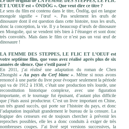
Le titre original de LA FEMME DES STEPPES, LE FLIC
ET L’OEUF est « ÖNDÖG ». Que veut dire ce titre ?
Le sens du film est contenu dans le titre, Öndög, qui en langue
mongole signifie « l’œuf ». Pas seulement les œufs de
dinosaure dont il est question dans cette histoire, tous les œufs,
donc la conception, la vie. Il y a beaucoup d’œufs de dinosaure
en Mongolie, qui se vendent très bien à l’étranger et sont donc
très convoités. Mais dans le film ce n’est pas un vrai œuf de
dinosaure !
LA FEMME DES STEPPES, LE FLIC ET L’OEUF est
votre septième film, que vous avez réalisé après plus de six
années de silence. Que s’estil passé ?
En 2011, j’ai réalisé une adaptation du roman de Chen
Zhongshi
« Au pays du Cerf blanc »
. Même si nous avons
renoncé à une partie du livre pour évoquer seulement la période
qui va de 1912 à 1938, c’était une production très lourde, une
reconstitution historique complexe, avec une figuration
importante, et le tournage fut épuisant, d’autant plus difficile
que j’étais aussi producteur. C’est un livre important en Chine,
un très grand succès, qui porte sur l’histoire du pays, et donc
l’adaptation inquiétait grandement le bureau de la censure. La
logique des censeurs est de toujours chercher à prévenir les
reproches possibles, elle les a donc conduits à exiger de très
nombreuses coupes. J’ai livré sept versions successives, la