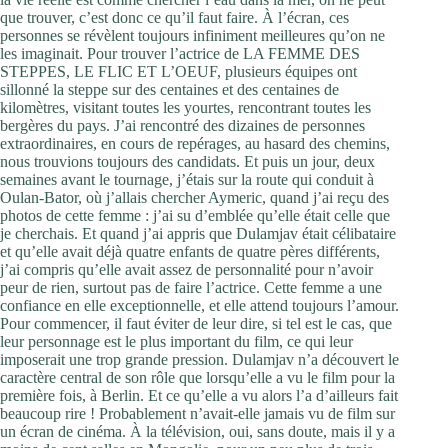
que trouver, c’est donc ce qu’il faut faire. À l’écran, ces
personnes se révèlent toujours infiniment meilleures qu’on ne
les imaginait. Pour trouver l’actrice de LA FEMME DES
STEPPES, LE FLIC ET L’OEUF, plusieurs équipes ont
sillonné la steppe sur des centaines et des centaines de
kilomètres, visitant toutes les yourtes, rencontrant toutes les
bergères du pays. J’ai rencontré des dizaines de personnes
extraordinaires, en cours de repérages, au hasard des chemins,
nous trouvions toujours des candidats. Et puis un jour, deux
semaines avant le tournage, j’étais sur la route qui conduit à
Oulan-Bator, où j’allais chercher Aymeric, quand j’ai reçu des
photos de cette femme : j’ai su d’emblée qu’elle était celle que
je cherchais. Et quand j’ai appris que Dulamjav était célibataire
et qu’elle avait déjà quatre enfants de quatre pères différents,
j’ai compris qu’elle avait assez de personnalité pour n’avoir
peur de rien, surtout pas de faire l’actrice. Cette femme a une
confiance en elle exceptionnelle, et elle attend toujours l’amour.
Pour commencer, il faut éviter de leur dire, si tel est le cas, que
leur personnage est le plus important du film, ce qui leur
imposerait une trop grande pression. Dulamjav n’a découvert le
caractère central de son rôle que lorsqu’elle a vu le film pour la
première fois, à Berlin. Et ce qu’elle a vu alors l’a d’ailleurs fait
beaucoup rire ! Probablement n’avait-elle jamais vu de film sur
un écran de cinéma. À la télévision, oui, sans doute, mais il y a