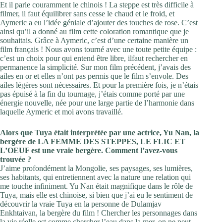
Et il parle couramment le chinois ! La steppe est très difficile à
filmer, il faut équilibrer sans cesse le chaud et le froid, et
Aymeric a eu l’idée géniale d’ajouter des touches de rose. C’est
ainsi qu’il a donné au film cette coloration romantique que je
souhaitais. Grâce à Aymeric, c’est d’une certaine manière un
film français ! Nous avons tourné avec une toute petite équipe :
c’est un choix pour qui entend être libre, ilfaut rechercher en
permanence la simplicité. Sur mon film précédent, j’avais des
ailes en or et elles n’ont pas permis que le film s’envole. Des
ailes légères sont nécessaires. Et pour la première fois, je n’étais
pas épuisé à la fin du tournage, j’étais comme porté par une
énergie nouvelle, née pour une large partie de l’harmonie dans
laquelle Aymeric et moi avons travaillé.
Alors que Tuya était interprétée par une actrice, Yu Nan, la
bergère de LA FEMME DES STEPPES, LE FLIC ET
L’OEUF est une vraie bergère. Comment l’avez-vous
trouvée ?
J’aime profondément la Mongolie, ses paysages, ses lumières,
ses habitants, qui entretiennent avec la nature une relation qui
me touche infiniment. Yu Nan était magnifique dans le rôle de
Tuya, mais elle est chinoise, si bien que j’ai eu le sentiment de
découvrir la vraie Tuya en la personne de Dulamjav
Enkhtaivan, la bergère du film ! Chercher les personnages dans
la vie réelle est comme chercher l’eau dans la mer, on ne peut