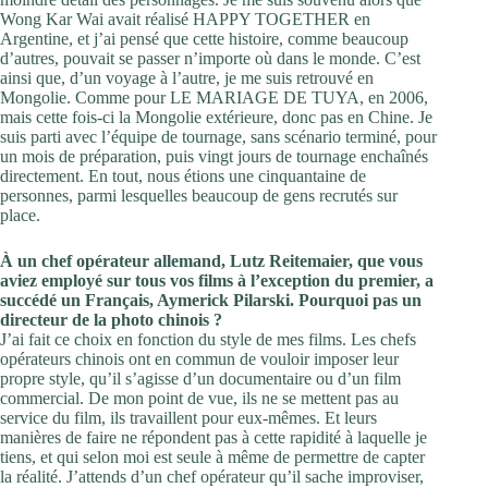
Wong Kar Wai avait réalisé HAPPY TOGETHER en
Argentine, et j’ai pensé que cette histoire, comme beaucoup
d’autres, pouvait se passer n’importe où dans le monde. C’est
ainsi que, d’un voyage à l’autre, je me suis retrouvé en
Mongolie. Comme pour LE MARIAGE DE TUYA, en 2006,
mais cette fois-ci la Mongolie extérieure, donc pas en Chine. Je
suis parti avec l’équipe de tournage, sans scénario terminé, pour
un mois de préparation, puis vingt jours de tournage enchaînés
directement. En tout, nous étions une cinquantaine de
personnes, parmi lesquelles beaucoup de gens recrutés sur
place.
À un chef opérateur allemand, Lutz Reitemaier, que vous
aviez employé sur tous vos films à l’exception du premier, a
succédé un Français, Aymerick Pilarski. Pourquoi pas un
directeur de la photo chinois ?
J’ai fait ce choix en fonction du style de mes films. Les chefs
opérateurs chinois ont en commun de vouloir imposer leur
propre style, qu’il s’agisse d’un documentaire ou d’un film
commercial. De mon point de vue, ils ne se mettent pas au
service du film, ils travaillent pour eux-mêmes. Et leurs
manières de faire ne répondent pas à cette rapidité à laquelle je
tiens, et qui selon moi est seule à même de permettre de capter
la réalité. J’attends d’un chef opérateur qu’il sache improviser,